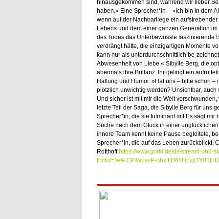
hinausgekommen sind, während wir lieber Se
haben.« Eine Sprecher*in – »Ich bin in dem A
wenn auf der Nachbarliege ein aufstrebender P
Lebens und dem einer ganzen Generation im Ne
des Todes das Unterbewusste faszinierende B
verdrängt hätte, die einzigartigen Momente voll
kann nur als unterdurchschnittlich be-zeichne
Abwesenheit von Liebe.« Sibylle Berg, die opti
abermals ihre Brillanz. Ihr gelingt ein aufrütt
Haltung und Humor. »Hat uns – bitte schön – 
plötzlich unwichtig werden? Unsichtbar, auch 
Und sicher ist mit mir die Welt verschwunden, 
letzte Teil der Saga, die Sibylle Berg für uns
Sprecher*in, die sie fulminant mit Es sagt mi
Suche nach dem Glück in einer unglücklichen
innere Team kennt keine Pause begleitete, be
Sprecher*in, die auf das Leben zurückblickt. 
Rotthoff
https://www.gorki.de/de/stream-und-si
fbclid=IwAR3BWpssP-ghxJjD6hDpzjl3Y03lb