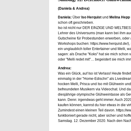
(Daniela
& Andrea
)
Daniela:
Über
Iso Herquist
und
Melina Hepp
schon oft geschrieben.
Iso ist nicht nur DER EINZIGE UND WELTBES
Lehrer des Universums (man kann bei ihm au
Gutscheine für Probestunden erwerben, oder 
Workshops buchen: https://www.herquist.de/),
ein unglaublich toller Entertainer und Melli, wa
sagen: als Drache "Koks" hat sie mich schon vor
oder "Melli redet mit".... begeistert sie mich i
Andrea:
Was ein Glück, auf Iso ist Verlass! Heute find
einmalig in der "Home-Edischn" als Livestrea
hocken Melli, Prisca und Iso mit Glühwein un
befreundeten Musikern via Videochat. Und dan
diesjährige olympische Glühweintasse als G
kann. Denn: irgendwas geht immer. Auch 202
kaufen können, kannst du hier etwas in die vi
Zumindest einen kleinen Teil davon. https://w
funktioniert gerade nicht, aber sicher und hof
Samstag. 12. Dezember 2020. Nach den Nach