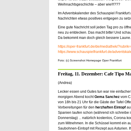
Weihnachtsgeschichte – aber wie!!!???
Im Adventskalender des Schauspiel Frankfurt 
Nachrichten etwas positives entgegen zu setz
Eine gute Nachricht soll jeden Tag pro zu öf
neu zu entdecken. Das macht bitte! Und schaut
Da bekommt man doch gleich bessere Laune.
https://oper-frankfurt.de/de/mediathek/?rubrik
https://www.schauspielfrankfurt.de/adventska
Foto: (c) Screenshot Homepage Oper Frankfurt
Freitag, 11. Dezember: Cafe Tipo Ma
(Andrea)
Lecker essen und Gutes tun war nie einfacher
morgigen Abend kocht
Gema Sanchez
vom Ca
von 18h bis 21 Uhr für die Gäste der Tafel Off
Vorbereitungen für den
herzhaften Eintopf
au
Spanien laufen schon (während ich schreibe i
Donnerstag) ... natürlich kostenlos, Corona k
zum Mitnehmen. In die Schüssel kommt ein au
Saubohnen-Eintopf mit Rezept aus Asturien. I