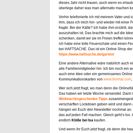
dieses Jahr nicht trauen, auch wenn es erlaub
überlege daher was man alternativ machen k
Vorhin telefonierte ich mit meinem Vater und i
ihm, dass ich mich hin- und wieder mit einer F
fragte: Bei der Kälte? Ich habe ihm erzählt, 
auszuhalten ist. Das brachte mich auf die Id
schenken, damit wir sie im Freien treffen könn
ich habe eine tolle Feuerschale und einen F
bei HAFTSACHE. Das ist ein Online Shop der B
https://www.haftsache.de/garten/
Eine andere Alternative wäre natürlich auch 
alle Familienmitglieder hin. Ich bin noch ein
auch eine Idee oder ein gemeinsames Online Z
Kommunikationskarten von
www.9ormal.com
,
Wer sich jetzt fragt, wo man denn die Online
Das haben wir letzte Woche versendet. Darin h
Weihnachtsgeschenke-Tipps
zusammengestel
verschärften Lockdown geben wird und dann a
hängen wir Euch den Newsletter nochmal an. S
das auf jeden Fall machen. Gleich geht’s los. I
endlich
Klöße bei Isa
kaufen.
Und wenn ihr Euch jetzt fragt, ob denn die heu