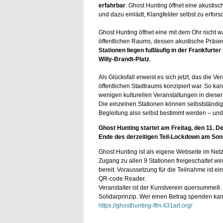
erfahrbar
. Ghost Hunting öffnet eine akustis
und dazu einlädt, Klangfelder selbst zu erfo
Ghost Hunting öffnet eine mit dem Ohr nicht 
öffentlichen Raums, dessen akustische Präsen
Stationen liegen fußläufig in der Frankfurter
Willy-Brandt-Platz
.
Als Glücksfall erweist es sich jetzt, das die 
öffentlichen Stadtraums konzipiert war. So kann
wenigen kulturellen Veranstaltungen in dieser 
Die einzelnen Stationen können selbstständi
Begleitung also selbst bestimmt werden – und
Ghost Hunting startet am Freitag, den 11. 
Ende des derzeitigen Teil-Lockdown am Sonn
Ghost Hunting ist als eigene Webseite im Netz
Zugang zu allen 9 Stationen freigeschaltet wi
bereit. Voraussetzung für die Teilnahme ist e
QR-code Reader.
Veranstalter ist der Kunstverein quersumme8. 
Solidarprinzip. Wer einen Betrag spenden kan
https://ghosthunting-ffm.431art.org/