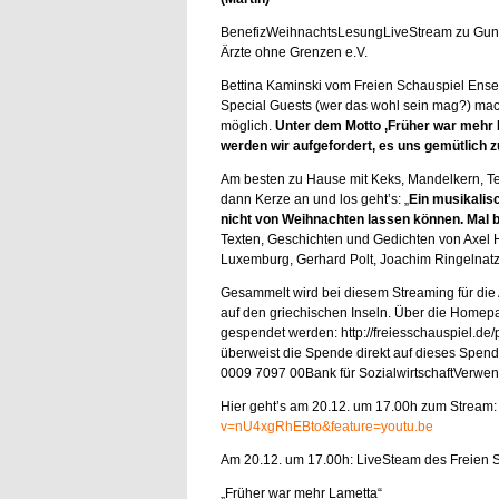
BenefizWeihnachtsLesungLiveStream zu Gun
Ärzte ohne Grenzen e.V.
Bettina Kaminski vom Freien Schauspiel Ens
Special Guests (wer das wohl sein mag?) ma
möglich.
Unter dem Motto ‚Früher war mehr L
werden wir aufgefordert, es uns gemütlich 
Am besten zu Hause mit Keks, Mandelkern, Te
dann Kerze an und los geht’s: „
Ein musikalisc
nicht von Weihnachten lassen können. Mal be
Texten, Geschichten und Gedichten von Axel H
Luxemburg, Gerhard Polt, Joachim Ringelnatz,
Gesammelt wird bei diesem Streaming für die A
auf den griechischen Inseln. Über die Homep
gespendet werden: http://freiesschauspiel.de
überweist die Spende direkt auf dieses Spe
0009 7097 00Bank für SozialwirtschaftVerwen
Hier geht’s am 20.12. um 17.00h zum Stream
v=nU4xgRhEBto&feature=youtu.be
Am 20.12. um 17.00h: LiveSteam des Freien 
„Früher war mehr Lametta“