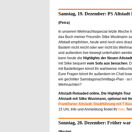
Samstag, 19. Dezember: PS Altstadt 
(Petra)
In unserem Weihnachtsspecial letzte Woche h
das Buch meiner Freundin Silke Wustmann z
Altstadt empfohlen, heute wird noch eins dra
Basteln nicht reicht oder wer nicht bis Weihn
und außerdem live-bewegt unterhalten werde
kann heute die
Highlights der Neuen Altstad
mit Silke bequem
vom Sofa aus besuchen
. 
mit Bastelbögen könnt Ihr wahlweise mitbuch
Eure Fragen könnt Ihr außerdem im Chat loswe
ein gechillter Samstagsnachmittags-Plan - so 
Weihnachten?
Altstadt Reloaded online, Die Highlight-Tour
Altstadt mit Silke Wustmann, optional mit i
Frankfurter Altstadt. Stadtführung mit 7 Ba
15 Uhr, Info und Anmeldung findet Ihr
hier
, Te
Sonntag, 20. Dezember: Früher war
(Martin)