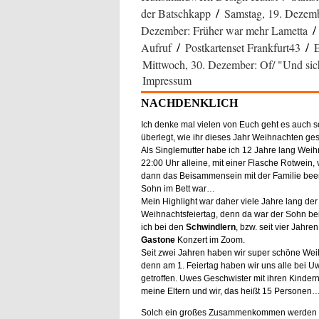
/
der Batschkapp
Samstag, 19. Dezemb
Dezember: Früher war mehr Lametta
/
/
Aufruf
Postkartenset Frankfurt43
E
Mittwoch, 30. Dezember: Of/ "Und sich
Impressum
NACHDENKLICH
Ich denke mal vielen von Euch geht es auch so
überlegt, wie ihr dieses Jahr Weihnachten ges
Als Singlemutter habe ich 12 Jahre lang Wei
22:00 Uhr alleine, mit einer Flasche Rotwein, 
dann das Beisammensein mit der Familie bee
Sohn im Bett war…
Mein Highlight war daher viele Jahre lang der 
Weihnachtsfeiertag, denn da war der Sohn be
ich bei den
Schwindlern
, bzw. seit vier Jahre
Gastone
Konzert im Zoom.
Seit zwei Jahren haben wir super schöne Wei
denn am 1. Feiertag haben wir uns alle bei U
getroffen. Uwes Geschwister mit ihren Kindern,
meine Eltern und wir, das heißt 15 Personen
Solch ein großes Zusammenkommen werden w