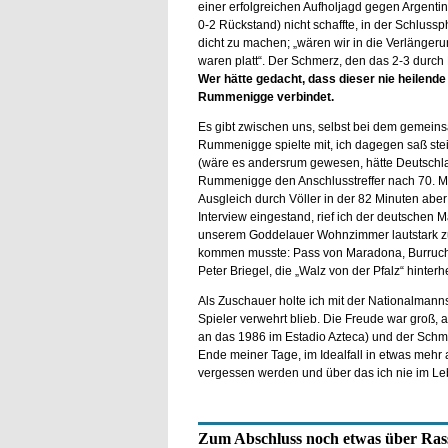
einer erfolgreichen Aufholjagd gegen Argentin
0-2 Rückstand) nicht schaffte, in der Schluss
dicht zu machen; „wären wir in die Verlänger
waren platt“. Der Schmerz, den das 2-3 durch B
Wer hätte gedacht, dass dieser nie heilende 
Rummenigge verbindet.
Es gibt zwischen uns, selbst bei dem gemeins
Rummenigge spielte mit, ich dagegen saß stei
(wäre es andersrum gewesen, hätte Deutschlan
Rummenigge den Anschlusstreffer nach 70. Min
Ausgleich durch Völler in der 82 Minuten ab
Interview eingestand, rief ich der deutschen 
unserem Goddelauer Wohnzimmer lautstark zu
kommen musste: Pass von Maradona, Burrucha
Peter Briegel, die „Walz von der Pfalz“ hinterh
Als Zuschauer holte ich mit der Nationalmanns
Spieler verwehrt blieb. Die Freude war groß, a
an das 1986 im Estadio Azteca) und der Schmer
Ende meiner Tage, im Idealfall in etwas mehr 
vergessen werden und über das ich nie im Le
Zum Abschluss noch etwas über Ras