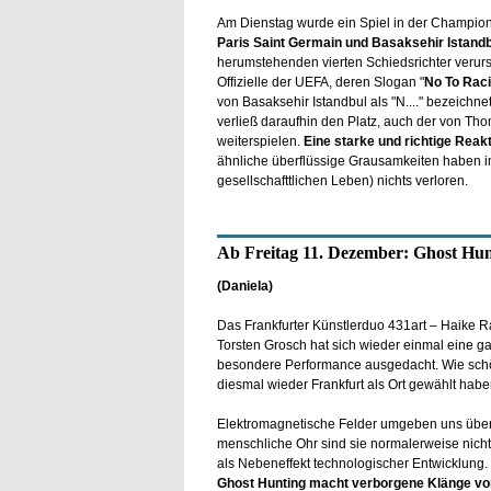
Am Dienstag wurde ein Spiel in der Champion
Paris Saint Germain und Basaksehir Istandb
herumstehenden vierten Schiedsrichter verur
Offizielle der UEFA, deren Slogan "
No To Rac
von Basaksehir Istandbul als "N...." bezeichne
verließ daraufhin den Platz, auch der von Thom
weiterspielen.
Eine starke und richtige Reak
ähnliche überflüssige Grausamkeiten haben i
gesellschafttlichen Leben) nichts verloren.
Ab Freitag 11. Dezember: Ghost Hun
(Daniela)
Das Frankfurter Künstlerduo 431art – Haike 
Torsten Grosch hat sich wieder einmal eine g
besondere Performance ausgedacht. Wie schö
diesmal wieder Frankfurt als Ort gewählt habe
Elektromagnetische Felder umgeben uns übera
menschliche Ohr sind sie normalerweise nicht
als Nebeneffekt technologischer Entwicklung.
Ghost Hunting macht verborgene Klänge von