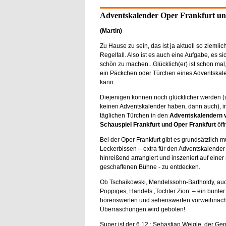
Adventskalender Oper Frankfurt un
(Martin)
Zu Hause zu sein, das ist ja aktuell so ziemlic
Regelfall. Also ist es auch eine Aufgabe, es s
schön zu machen...Glücklich(er) ist schon ma
ein Päckchen oder Türchen eines Adventskale
kann.
Diejenigen können noch glücklicher werden (u
keinen Adventskalender haben, dann auch), i
täglichen Türchen in den
Adventskalendern 
Schauspiel Frankfurt und Oper Frankfurt
öff
Bei der Oper Frankfurt gibt es grundsätzlich m
Leckerbissen – extra für den Adventskalender
hinreißend arrangiert und inszeniert auf einer 
geschaffenen Bühne - zu entdecken.
Ob Tschaikowski, Mendelssohn-Bartholdy, au
Poppiges, Händels ‚Tochter Zion’ – ein bunter
hörenswerten und sehenswerten vorweihnach
Überraschungen wird geboten!
Super ist der 6.12.: Sebastian Weigle, der Gene