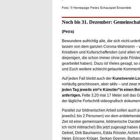
Foto: © Homepage Freies Schauspiel Ensemble
Noch bis 31. Dezember: Gemeinschaf
(Petra)
Bewundere aufrichtig alle, die sich nicht unte
lassen von dem ganzen Corona-Wahnsinn – vo
Kreativen und Kulturschaffenden (und allen v
diejenigen, die schon immer ohne jede Förde
gearbeitet haben). Dazu ist Vieles gesagt, so 
und Euch weitere schlecht gelaunte Komment
Auf jeden Fall bleibt auch der
Kunstverein Lo
vorläufig geschlossen, aber aktiv – und zwar m
jeden Tag jeweils ein*e Künstler*in einen B
anfertigen.
Fette 3,20 mal 17 Meter soll das 
der tägliche Fortschritt videografisch dokume
Parallel zur bildnerischen Arbeit sollen auch 
jeweils1 bis 2 Personen) vor dem entstehenden
Ziel ist eine gemeinsame, bildnerische Darst
ich nicht mitmache!) Bis jetzt zugesagt habe
Getnet, Dirk Baumanns, Edda Rössler, Achim 
Heier, Ericson Krüger, Serkan Goeren, Barba