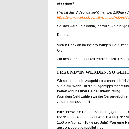
eingeben?
Hier ist das Video, da sieht man bei 1:09min 
https://www.facebook.com/ffmculture/videos
So, das wars... bis dahin, lebt wild & bleibt ge
Daniela
Vielen Dank an meine großartigen Co-Autorin
Grün
Zur besseren Lesbarkeit empfehle ich die Au
FREUND*IN WERDEN. SO GEHT
Wir schreiben die Ausgehtipps schon seit 14 J
subjektiv. Wenn Du die Ausgehtipps magst un
freuen wir uns über Deine Unterstützung.
(Von dem Geld zahlen wir die Servergebühren
zusammen essen :-))
Bitte überweise Deinen Solibetrag gerne auf 
IBAN: DE83 4306 0967 6045 5154 00 (Richtwe
1,50 pro Monat = 18,- € pro Jahr). Wer eine Re
ausgehtipps(at)cappelluti.net