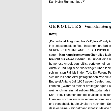
Karl Heinz Rummenigge?"
G E R O L L T E S - Vom kleinsten 
(Uwe)
„Komödie ist Tragödie plus Zeit“, lies Woody A
ihm selbst gespielte Figur in seinem großartig
VERBRECHEN UND ANDERE KLEINIGKEITE
sagen.
Man kann irgendwann über alles lach
braucht nur etwas Geduld
. Da Fußball eine r
humorlose Angelegenheit ist, verfolgen einen 
Ausfälle und tragische Niederlagen über Jahr
schlimmsten Fall bis in den Tod. Ein Ferenc P
sich bis ins hohe Alter gefragt haben, wie sie 
Endspiel Anfang Juli 1954 gegen Deutschland
konnten („Während meiner dreißigjährigen Pr
weinte ich nur einmal auf dem Platz, damals in
Karl-Heinz Rummenigge beschäftigte sich kürz
Interview noch intensiv mit einem verlorenen
und versteht bis heute, 34 Jahre nach dem Spie
dass es seine Nationalmannschaft in Mexico C