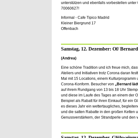
unterstützen und ebenfalls vorbestellen unter
70060627!
Informal - Cafe Tipico Madrid
Kleiner Biergrund 17
Offenbach
Samstag, 12. Dezember: Of/ Bernard 
(Andrea)
Eine schöne Tradition und ich freue mich, das
Ateliers und Initiativen trotz Corona daran fes
Mal mit 15 Locations, einem Kulturprogramm u
Corona-Konform. Besucher von
„Bernard lädt
auf ihrem Rundgang von 13 bis 18 Uhr Stem
und diese im Laufe des Tages an einem der O
Beispiel als Rabatt für ihren Einkauf, für ein 
es dieses Jahr ein wettertaugliches, begleit
und die satten Rabatte in den großen Ketten u
Genussverstärkern, der Strandperle und den
Samstag, 12. Dezember. Glühweinma