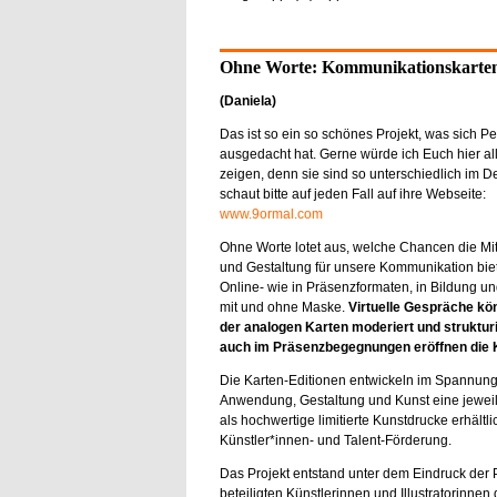
Ohne Worte: Kommunikationskarten
(Daniela)
Das ist so ein so schönes Projekt, was sich P
ausgedacht hat. Gerne würde ich Euch hier al
zeigen, denn sie sind so unterschiedlich im D
schaut bitte auf jeden Fall auf ihre Webseite:
www.9ormal.com
Ohne Worte lotet aus, welche Chancen die Mit
und Gestaltung für unsere Kommunikation biet
Online- wie in Präsenzformaten, in Bildung u
mit und ohne Maske.
Virtuelle Gespräche kö
der analogen Karten moderiert und struktur
auch im Präsenzbegegnungen eröffnen die K
Die Karten-Editionen entwickeln im Spannun
Anwendung, Gestaltung und Kunst eine jeweils
als hochwertige limitierte Kunstdrucke erhältl
Künstler*innen- und Talent-Förderung.
Das Projekt entstand unter dem Eindruck der 
beteiligten Künstlerinnen und Illustratorinne