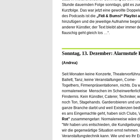
Stunde dauernden Folge sonntags, gibt es zur
Kurzfolge. Das war jetzt eine gewollte Doppelu
des Podcasts ist die
„Fidi & Bumsi“ Playlist a
hinzufügen und die jeweilige Aufnahme begrü
anderer Künstler, der Text bleibt aber immer d
flauschig geht gleich los …“.
Sonntag, 13. Dezember: Alarmstufe 
(Andrea)
Seit Monaten keine Konzerte, Theatervorführu
Ballett, Tanz, keine Veranstaltungen, Come-
Togethers, Firmenpräsentationen, nichts. Da 
normalerweise Menschen im Scheinwerferlich
Finsternis. Kein Künstler, Caterer, Techniker, 
noch Ton, Stagehands. Garderobieren und un
ganze Branche darbt und weil Existenzen bed
es ans Eingemachte geht, haben sich Clubs, Ve
Rot"
zusammengetan: Normalerweise wäre di
"Wir haben uns entschieden, die Kundgebung 
wir die gegenwärtige Situation ernst nehmen.
Veranstaltungstechnik kann. Wie und wo Ihr E