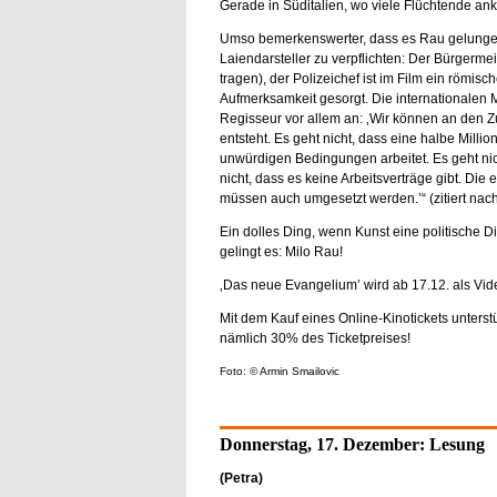
Gerade in Süditalien, wo viele Flüchtende an
Umso bemerkenswerter, dass es Rau gelungen 
Laiendarsteller zu verpflichten: Der Bürgermei
tragen), der Polizeichef ist im Film ein römisch
Aufmerksamkeit gesorgt. Die internationalen
Regisseur vor allem an: ‚Wir können an den Z
entsteht. Es geht nicht, dass eine halbe Milli
unwürdigen Bedingungen arbeitet. Es geht nich
nicht, dass es keine Arbeitsverträge gibt. Die
müssen auch umgesetzt werden.’“ (zitiert nac
Ein dolles Ding, wenn Kunst eine politische D
gelingt es: Milo Rau!
‚Das neue Evangelium’ wird ab 17.12. als Vi
Mit dem Kauf eines Online-Kinotickets unterst
nämlich 30% des Ticketpreises!
Foto: © Armin Smailovic
Donnerstag, 17. Dezember: Lesung
(Petra)