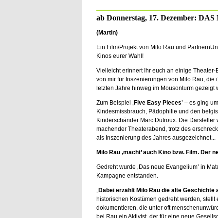
ab Donnerstag, 17. Dezember: D
(Martin)
Ein Film/Projekt von Milo Rau und PartnernUnt
Kinos eurer Wahl!
Vielleicht erinnert Ihr euch an einige Theate
von mir für Inszenierungen von Milo Rau, die 
letzten Jahre hinweg im Mousonturm gezeigt 
Zum Beispiel ‚
Five Easy Pieces
’ – es ging u
Kindesmissbrauch, Pädophilie und den belgi
Kinderschänder Marc Dutroux. Die Darsteller 
machender Theaterabend, trotz des erschrec
als Inszenierung des Jahres ausgezeichnet...
Milo Rau ‚macht’ auch Kino bzw. Film. Der 
Gedreht wurde ‚Das neue Evangelium’ in Matera
Kampagne entstanden.
„
Dabei erzählt Milo Rau die alte Geschichte 
historischen Kostümen gedreht werden, stellt 
dokumentieren, die unter oft menschenunwürd
bei Rau ein Aktivist, der für eine neue Gesell