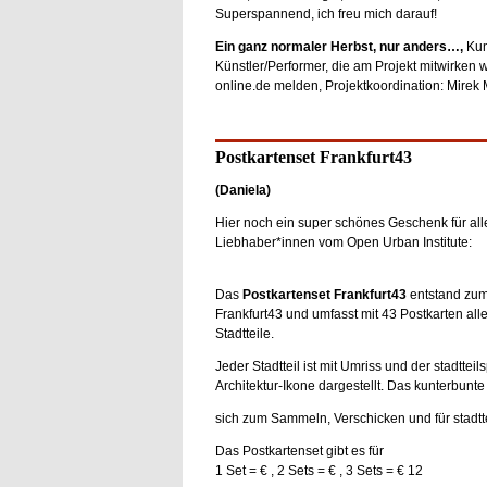
Superspannend, ich freu mich darauf!
Ein ganz normaler Herbst, nur anders…,
Kuns
Künstler/Performer, die am Projekt mitwirken 
online.de melden, Projektkoordination: Mirek
Postkartenset Frankfurt43
(Daniela)
Hier noch ein super schönes Geschenk für alle
Liebhaber*innen vom Open Urban Institute:
Das
Postkartenset Frankfurt43
entstand zu
Frankfurt43 und umfasst mit 43 Postkarten alle
Stadtteile.
Jeder Stadtteil ist mit Umriss und der stadtteil
Architektur-Ikone dargestellt. Das kunterbunte
sich zum Sammeln, Verschicken und für stadtt
Das Postkartenset gibt es für
1 Set = € , 2 Sets = € , 3 Sets = € 12