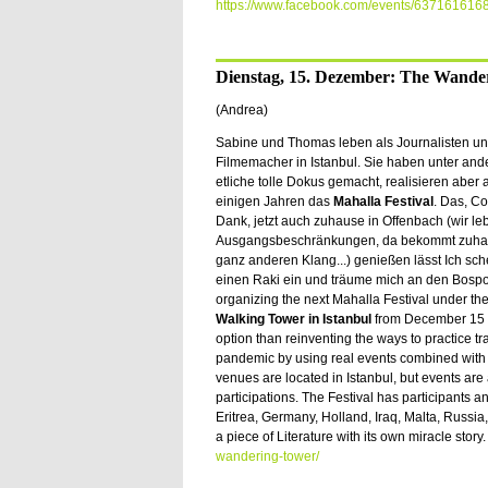
https://www.facebook.com/events/637161616
Dienstag, 15. Dezember: The Wande
(Andrea)
Sabine und Thomas leben als Journalisten u
Filmemacher in Istanbul. Sie haben unter an
etliche tolle Dokus gemacht, realisieren aber 
einigen Jahren das
Mahalla Festival
. Das, Co
Dank, jetzt auch zuhause in Offenbach (wir leb
Ausgangsbeschränkungen, da bekommt zuha
ganz anderen Klang...) genießen lässt Ich sch
einen Raki ein und träume mich an den Bospo
organizing the next Mahalla Festival under the 
Walking Tower in Istanbul
from December 15 u
option than reinventing the ways to practice 
pandemic by using real events combined with 
venues are located in Istanbul, but events ar
participations. The Festival has participants 
Eritrea, Germany, Holland, Iraq, Malta, Russia, 
a piece of Literature with its own miracle stor
wandering-tower/