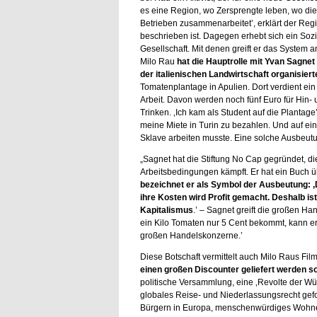
es eine Region, wo Zersprengte leben, wo die
Betrieben zusammenarbeitet’, erklärt der Regi
beschrieben ist. Dagegen erhebt sich ein Soz
Gesellschaft. Mit denen greift er das System an,
Milo Rau
hat die Hauptrolle mit Yvan Sagnet 
der italienischen Landwirtschaft organisiert
Tomatenplantage in Apulien. Dort verdient ein
Arbeit. Davon werden noch fünf Euro für Hin-
Trinken. ‚Ich kam als Student auf die Plantage
meine Miete in Turin zu bezahlen. Und auf ein
Sklave arbeiten musste. Eine solche Ausbeutung h
„Sagnet hat die Stiftung No Cap gegründet, d
Arbeitsbedingungen kämpft. Er hat ein Buch üb
bezeichnet er als Symbol der Ausbeutung: 
ihre Kosten wird Profit gemacht. Deshalb is
Kapitalismus
.’ – Sagnet greift die großen Han
ein Kilo Tomaten nur 5 Cent bekommt, kann er
großen Handelskonzerne.’
Diese Botschaft vermittelt auch Milo Raus Fil
einen großen Discounter geliefert werden so
politische Versammlung, eine ‚Revolte der Würd
globales Reise- und Niederlassungsrecht gef
Bürgern in Europa, menschenwürdiges Wohnen u