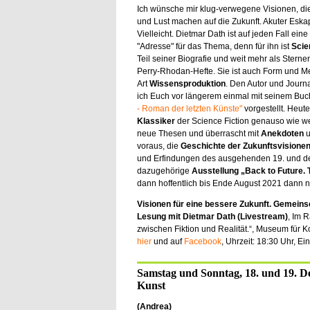
Ich wünsche mir klug-verwegene Visionen, die
und Lust machen auf die Zukunft. Akuter Esk
Vielleicht. Dietmar Dath ist auf jeden Fall eine
"Adresse" für das Thema, denn für ihn ist
Scie
Teil seiner Biografie und weit mehr als Sterne
Perry-Rhodan-Hefte. Sie ist auch Form und M
Art
Wissensproduktion
. Den Autor und Journ
ich Euch vor längerem einmal mit seinem Bu
- Roman der letzten Künste"
vorgestellt. Heut
Klassiker
der Science Fiction genauso wie w
neue Thesen und überrascht mit
Anekdoten
u
voraus, die
Geschichte der Zukunftsvisionen
und Erfindungen des ausgehenden 19. und des
dazugehörige
Ausstellung „Back to Future. 
dann hoffentlich bis Ende August 2021 dann 
Visionen für eine bessere Zukunft. Gemeinsc
Lesung mit Dietmar Dath (Livestream)
, Im 
zwischen Fiktion und Realität.“, Museum für Ko
hier
und auf
Facebook
, Uhrzeit: 18:30 Uhr, Eintr
Samstag und Sonntag, 18. und 19. D
Kunst
(Andrea)