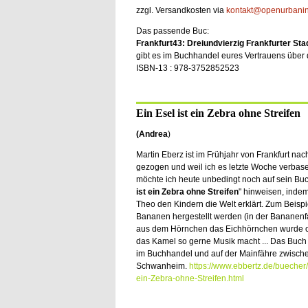
zzgl. Versandkosten via
kontakt@openurbanins
Das passende Buc:
Frankfurt43: Dreiundvierzig Frankfurter Stadt
gibt es im Buchhandel eures Vertrauens über 
ISBN-13 : 978-3752852523
Ein Esel ist ein Zebra ohne Streifen
(Andrea
)
Martin Eberz ist im Frühjahr von Frankfurt na
gezogen und weil ich es letzte Woche verbase
möchte ich heute unbedingt noch auf sein Buc
ist ein Zebra ohne Streifen
" hinweisen, inde
Theo den Kindern die Welt erklärt. Zum Beispi
Bananen hergestellt werden (in der Bananenfa
aus dem Hörnchen das Eichhörnchen wurde 
das Kamel so gerne Musik macht ... Das Buch i
im Buchhandel und auf der Mainfähre zwisch
Schwanheim.
https://www.ebbertz.de/buecher/
ein-Zebra-ohne-Streifen.html