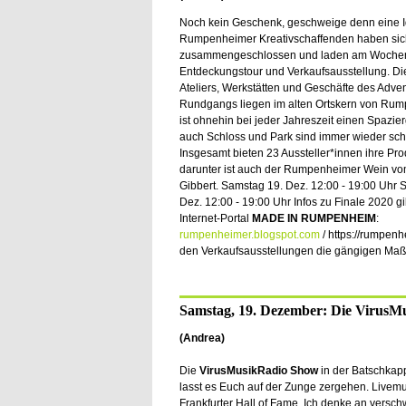
Noch kein Geschenk, geschweige denn eine 
Rumpenheimer Kreativschaffenden haben sic
zusammengeschlossen und laden am Woche
Entdeckungstour und Verkaufsausstellung. Di
Ateliers, Werkstätten und Geschäfte des Adven
Rundgangs liegen im alten Ortskern von Rum
ist ohnehin bei jeder Jahreszeit einen Spazie
auch Schloss und Park sind immer wieder sch
Insgesamt bieten 23 Aussteller*innen ihre Pro
darunter ist auch der Rumpenheimer Wein v
Gibbert. Samstag 19. Dez. 12:00 - 19:00 Uhr 
Dez. 12:00 - 19:00 Uhr Infos zu Finale 2020 gi
Internet-Portal
MADE IN RUMPENHEIM
:
rumpenheimer.blogspot.com
/ https://rumpenh
den Verkaufsausstellungen die gängigen M
Samstag, 19. Dezember: Die VirusM
(Andrea)
Die
VirusMusikRadio Show
in der Batschkapp
lasst es Euch auf der Zunge zergehen. Livemu
Frankfurter Hall of Fame. Ich denke an verschw