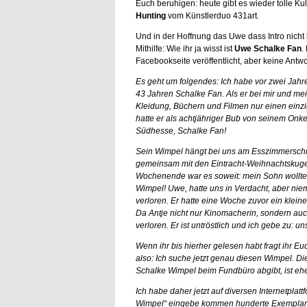
Euch beruhigen: heute gibt es wieder tolle Ku
Hunting
vom Künstlerduo 431art.
Und in der Hoffnung das Uwe dass Intro nicht l
Mithilfe: Wie ihr ja wisst ist
Uwe Schalke Fan
.
Facebookseite veröffentlicht, aber keine Antw
Es geht um folgendes: Ich habe vor zwei Jahren
43 Jahren Schalke Fan. Als er bei mir und m
Kleidung, Büchern und Filmen nur einen einz
hatte er als achtjähriger Bub von seinem Onke
Südhesse, Schalke Fan!
Sein Wimpel hängt bei uns am Esszimmerschran
gemeinsam mit den Eintracht-Weihnachtskugel
Wochenende war es soweit: mein Sohn wollte
Wimpel! Uwe, hatte uns in Verdacht, aber niem
verloren. Er hatte eine Woche zuvor ein klein
Da Antje
nicht nur Kinomacherin, sondern auc
verloren. Er ist untröstlich und ich gebe zu: uns
Wenn ihr bis hierher gelesen habt fragt ihr Euch 
also: Ich suche jetzt genau diesen Wimpel. Di
Schalke Wimpel beim Fundbüro abgibt, ist ehe
Ich habe daher jetzt auf diversen Internetpla
Wimpel“ eingebe kommen hunderte Exemplare.