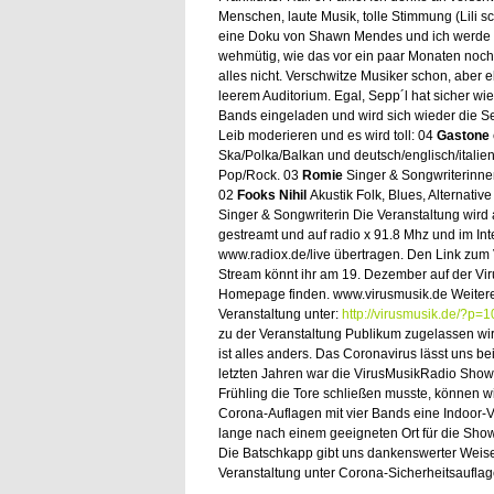
Menschen, laute Musik, tolle Stimmung (Lili s
eine Doku von Shawn Mendes und ich werde
wehmütig, wie das vor ein paar Monaten noch 
alles nicht. Verschwitze Musiker schon, aber 
leerem Auditorium. Egal, Sepp´l hat sicher wie
Bands eingeladen und wird sich wieder die S
Leib moderieren und es wird toll: 04
Gastone
Ska/Polka/Balkan und deutsch/englisch/italie
Pop/Rock. 03
Romie
Singer & Songwriterinnen
02
Fooks Nihil
Akustik Folk, Blues, Alternative
Singer & Songwriterin Die Veranstaltung wird 
gestreamt und auf radio x 91.8 Mhz und im Int
www.radiox.de/live übertragen. Den Link zum 
Stream könnt ihr am 19. Dezember auf der Vi
Homepage finden. www.virusmusik.de Weitere 
Veranstaltung unter:
http://virusmusik.de/?p=
zu der Veranstaltung Publikum zugelassen wir
ist alles anders. Das Coronavirus lässt uns 
letzten Jahren war die VirusMusikRadio Show
Frühling die Tore schließen musste, können w
Corona-Auflagen mit vier Bands eine Indoor-Ve
lange nach einem geeigneten Ort für die Show
Die Batschkapp gibt uns dankenswerter Weis
Veranstaltung unter Corona-Sicherheitsauflag