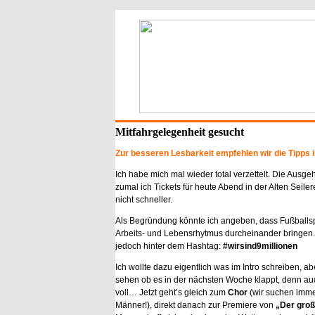
Mitfahrgelegenheit gesucht
Zur besseren Lesbarkeit empfehlen wir die Tipps 
Ich habe mich mal wieder total verzettelt. Die Ausgeh
zumal ich Tickets für heute Abend in der Alten Seiler
nicht schneller.
Als Begründung könnte ich angeben, dass Fußballs
Arbeits- und Lebensrhytmus durcheinander bringen. 
jedoch hinter dem Hashtag:
#wirsind9millionen
Ich wollte dazu eigentlich was im Intro schreiben, abe
sehen ob es in der nächsten Woche klappt, denn auc
voll… Jetzt geht’s gleich zum
Chor
(wir suchen imm
Männer!), direkt danach zur Premiere von
„Der gro