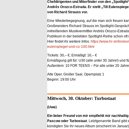
Chefdirigenten und Miterfinder von den „Spotligh
Andrés Orozco-Estrada. Er stellt „Till Eulenspiege
von Richard Strauss vor.
Eine Wiederbegegnung, auf die man sich freuen kann
Großmeisters Richard Strauss im Spotlight-Gespräc
mitreißenden Musikvermittler Andrés Orozco-Estrada
Publikum in der beliebten Spotlight-Reihe schon of
Hier findet ihr weitere Infos:
https://www.hr-sinfonieo
eulenspiegel-und-co-100.html
Tickets: 30,– €; Ermäßigt: 16,– €
Ermäßigung gilt für: U30 (alle unter 30 Jahre!) und
Außerdem: 10 FOR TEENS – Für alle unter 20 Jahre! L
Alte Oper, Großer Saal, Opernplatz 1
Beginn: 19:00 Uhr
Mittwoch, 30. Oktober: Turbostaat
(Uwe)
Ein lieber Freund von mir empfiehlt mir nachhalt
Pascow oder Turbostaat
. Letztgenannte Band gibt 
kündigten Sie ihr neues Album (erscheint im Januar