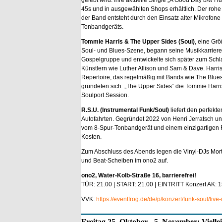
gelebt wird. Ihre aktuelle Single „A Good Day b/w Hur
45s und in ausgewählten Shops erhältlich. Der roh
der Band entsteht durch den Einsatz alter Mikrofone
Tonbandgeräts.
Tommie Harris & The Upper Sides (Soul)
, eine Grö
Soul- und Blues-Szene, begann seine Musikkarriere 
Gospelgruppe und entwickelte sich später zum Schla
Künstlern wie Luther Allison und Sam & Dave. Harris 
Repertoire, das regelmäßig mit Bands wie The Blue
gründeten sich „The Upper Sides“ die Tommie Harris
Soulport Session.
R.S.U. (Instrumental Funk/Soul)
liefert den perfek
Autofahrten. Gegründet 2022 von Henri Jerratsch u
vom 8-Spur-Tonbandgerät und einem einzigartigen F
Kosten.
Zum Abschluss des Abends legen die Vinyl-DJs Mort
und Beat-Scheiben im ono2 auf.
ono2, Water-Kolb-Straße 16, barrierefrei!
TÜR: 21.00 | START: 21.00 | EINTRITT Konzert AK: 15
VVK:
https://eventfrog.de/de/p/konzert/funk-soul/l
Freitag 25. Oktober - 5. November: Viellei