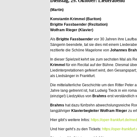
Dienstag, 29. Oktober: Liederabend
(Martin)
Konstantin Krimmel (Bariton)
Brigitte Fassbaender (Rezitation)
Wolfram Rieger (Klavier)
Als
Brigitte Fassbaender
vor 30 Jahren ihre Laufba
Sängerin beendete, tat sie dies mit einem Liederab
rezitierte die Schöne Magelone von
Johannes Bra
In dieser Spielzeit kehrt sie zum sechsten Mal als R
Krimmel
für ein Recital auf der Bühne. Diesmal über
Liedinterpretationen gefeiert wird, den Gesangspart;
als Liedsänger in Frankfurt.
Die mittelalterliche Geschichte um den Ritter Peter
Jahre lang getrennt ist, hat Ludwig Tieck in ein ro
(einzige!) Liedzyklus von
Brahms
erst verständlich 
Brahms
hat dazu fünfzehn abwechslungsreiche Roma
langjähriger
Klavierbegleiter Wolfram Rieger
zu er
Hier gibt’s weitere Infos:
https://oper-frankfurt.de
Und hier geht’s zu den Tickets:
https://oper-frankfu