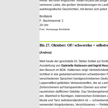
Reise. Mit ihren englischen Texten erzählt die junge
verlorene Liebe, die großen Veränderungen im Lau
autobiografische Geschichten, mit denen sich jede/r 
Brotfabrik
F., Bachmannstr. 2
20 Uhr
Foto: Homepage Brotfabrik
Bis 27. Oktober: OF/ schwerelos + selbstv
(Andrea)
Weil heute der geschätzte Dr. Stefan Soltek zur Einf
Ausstellung von
Gabrielle Hattesen und Ingrid He
den Besuch im BOK. Hattensen zeigt ‹Verletzlichkei
sichtbar in wie gedankenverlorenen schwebenden F
verschiedenen Sprachen handgeschriebenen Gedicht
Lippenstiftrot gefärbten Verbandsstoffen, die an Le
Zerbrochenem auf transparenten Ebenen aus einer V
raumhohen stofflichen Gebilde. Das Vorübergehende
ein, Wahrheit in flüchtigen, listenreichen Einblicken 
Musik und Tanz selbstverständlich ist — schwebende
verwendet Vorgefundenes, Verschlissenes — Relikte 