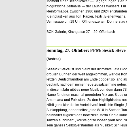
Moment einer Befindlichkeit — Begegnungen, Berühr
biografische Zeitmaße — der Lauf des Wassers. Für
kleinformatige, zwischen 1986 und 2024 entstanden
Kleinplastiken aus Ton, Papier, Textil, Bienenwachs,
Vernissage um 19 Uhr. Öffnungszeiten: Donnerstag /
BOK-Galerie, Kirchgasse 27 – 29, Offenbach
Sonntag, 27. Oktober: FFM/ Sesick Steve
(Andrea)
Seasick Steve
ist und bleibt der ultimative Late Bl
größten Bühnen der Welt angekommen, war die Konze
letzten Deutschlandtour am Ende doppelt so lang al
geplant, nachdem immer neue Zusatztermine gebuc
In diesem Jahr gibt es neue Musik von dem dann 73
Name für einen maximal geerdeten Mix aus Blues u
Americana und Folk steht. Zu den Highlights des n
zählt ganz klar die im Vorfeld veröffentlichte Single 
Auskopplung, der er selbst „eine 8/10 in Sachen Tan
beinhaltet zugleich das inoffizielle Motto für die
Tanzen auffordert: „You’ve got to loosen your hip“. N
sein ganzes Selbstverständnis als Musiker: Schließl