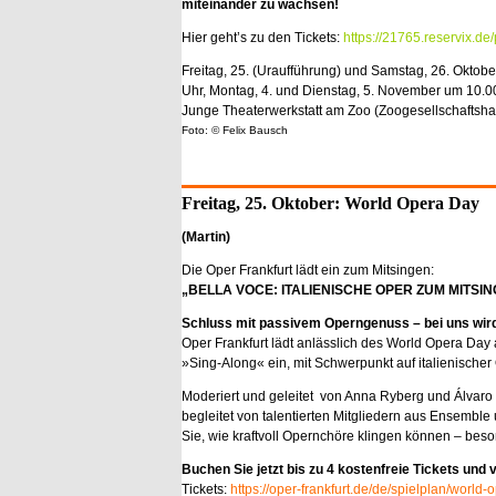
miteinander zu wachsen!
Hier geht’s zu den Tickets:
https://21765.reservix.de
Freitag, 25. (Uraufführung) und Samstag, 26. Okto
Uhr, Montag, 4. und Dienstag, 5. November um 10.0
Junge Theaterwerkstatt am Zoo (Zoogesellschaftsha
Foto: © Felix Bausch
Freitag, 25. Oktober: World Opera Day
(Martin)
Die Oper Frankfurt lädt ein zum Mitsingen:
„BELLA VOCE: ITALIENISCHE OPER ZUM MITSI
Schluss mit passivem Operngenuss – bei uns wir
Oper Frankfurt lädt anlässlich des World Opera Day
»Sing-Along« ein, mit Schwerpunkt auf italienischer
Moderiert und geleitet von Anna Ryberg und Álvaro
begleitet von talentierten Mitgliedern aus Ensemble
Sie, wie kraftvoll Opernchöre klingen können – bes
Buchen Sie jetzt bis zu 4 kostenfreie Tickets und 
Tickets:
https://oper-frankfurt.de/de/spielplan/worl