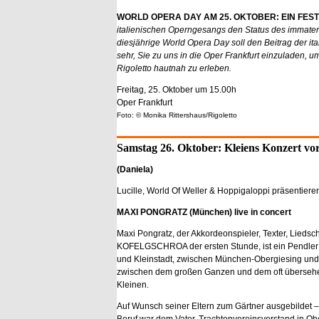
WORLD OPERA DAY AM 25. OKTOBER: EIN FEST
italienischen Operngesangs den Status des immaterie
diesjährige World Opera Day soll den Beitrag der i
sehr, Sie zu uns in die Oper Frankfurt einzuladen, 
Rigoletto hautnah zu erleben.
Freitag, 25. Oktober um 15.00h
Oper Frankfurt
Foto: © Monika Rittershaus/Rigoletto
Samstag 26. Oktober: Kleiens Konzert vo
(Daniela)
Lucille, World Of Weller & Hoppigaloppi präsentiere
MAXI PONGRATZ (München) live in concert
Maxi Pongratz, der Akkordeonspieler, Texter, Liedsc
KOFELGSCHROA der ersten Stunde, ist ein Pendler
und Kleinstadt, zwischen München-Obergiesing u
zwischen dem großen Ganzen und dem oft überseh
Kleinen.
Auf Wunsch seiner Eltern zum Gärtner ausgebildet –