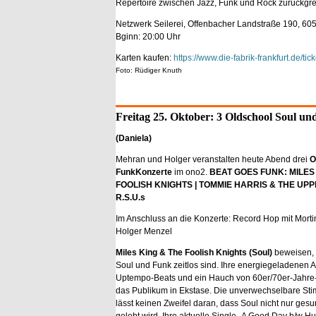
Repertoire zwischen Jazz, Funk und Rock zurückgre
Netzwerk Seilerei, Offenbacher Landstraße 190, 60
Bginn: 20:00 Uhr
Karten kaufen:
https://www.die-fabrik-frankfurt.de/tick
Foto: Rüdiger Knuth
Freitag 25. Oktober: 3 Oldschool Soul u
(Daniela)
Mehran und Holger veranstalten heute Abend drei
O
Funk
Konzerte
im ono2.
BEAT GOES FUNK: MILES
FOOLISH KNIGHTS | TOMMIE HARRIS & THE UPPE
R.S.U.s
Im Anschluss an die Konzerte: Record Hop mit Mort
Holger Menzel
Miles King & The Foolish Knights (Soul)
beweisen,
Soul und Funk zeitlos sind. Ihre energiegeladenen Au
Uptempo-Beats und ein Hauch von 60er/70er-Jahre
das Publikum in Ekstase. Die unverwechselbare St
lässt keinen Zweifel daran, dass Soul nicht nur ges