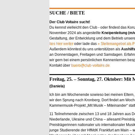
SUCHE / BIETE
Der Club Voltaire sucht!
Du kennst vielleicht den Club - oder findest das Konz
November 2024 als angestellte
Kneipenleitung (m/
Gestaltung, der Entwicklung und dem Betrieb uns
lies hier weiter
oder lade das
» Stellenangebot als 
Außerdem könntest du uns unterstützen als
Aushilfs
an Donnerstagen, Freitagen und Samstagen. Erfahru
wir gern bei einem persönlichen Kennenlernen bes
Kontakt über
buero@club-voltaire.de
Freitag, 25. – Sonntag, 27. Oktober: Mit
(Daniela)
Ich bin am Wochenende sowieso bei meinen Eltern, v
wir den Sprung nach Kronberg. Dort findet am Woc
Kammermusik-Projekt
„Mit Musik – Miteinander“
statt
11 Teilnehmende zwischen 13 und 18 Jahren aus D
Niederlande, Ukraine und China – allesamt Preisträ
Preisträgerinnen nationaler u/o internationaler Mu
junge Studierende der HfMdK Frankfurt am Main – 