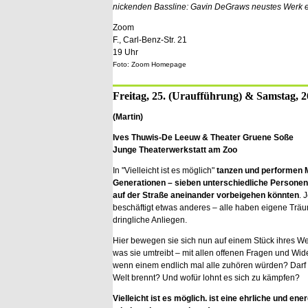
nickenden Bassline: Gavin DeGraws neustes Werk er
Zoom
F., Carl-Benz-Str. 21
19 Uhr
Foto: Zoom Homepage
Freitag, 25. (Uraufführung) & Samstag, 26
(Martin)
Ives Thuwis-De Leeuw & Theater Gruene Soße
Junge Theaterwerkstatt am Zoo
In "Vielleicht ist es möglich"
tanzen und performen 
Generationen – sieben unterschiedliche Personen, 
auf der Straße aneinander vorbeigehen könnten
. 
beschäftigt etwas anderes – alle haben eigene Trä
dringliche Anliegen.
Hier bewegen sie sich nun auf einem Stück ihres 
was sie umtreibt – mit allen offenen Fragen und Wi
wenn einem endlich mal alle zuhören würden? Darf 
Welt brennt? Und wofür lohnt es sich zu kämpfen?
Vielleicht ist es möglich. ist eine ehrliche und e