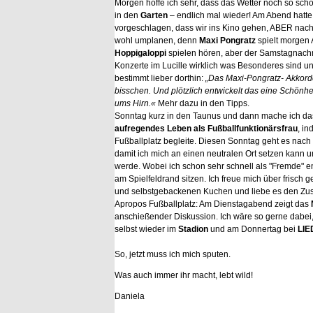
Morgen hoffe ich sehr, dass das Wetter noch so schö
in den
Garten
– endlich mal wieder! Am Abend hatt
vorgeschlagen, dass wir ins Kino gehen, ABER nac
wohl umplanen, denn
Maxi Pongratz
spielt morgen
Hoppigaloppi
spielen hören, aber der Samstagnachm
Konzerte im Lucille wirklich was Besonderes sind un
bestimmt lieber dorthin:
„Das Maxi-Pongratz- Akkorde
bisschen. Und plötzlich entwickelt das eine Schönhe
ums Hirn.«
Mehr dazu in den Tipps.
Sonntag kurz in den Taunus und dann mache ich das 
aufregendes Leben als Fußballfunktionärsfrau
, i
Fußballplatz begleite. Diesen Sonntag geht es nac
damit ich mich an einen neutralen Ort setzen kann 
werde. Wobei ich schon sehr schnell als "Fremde" en
am Spielfeldrand sitzen. Ich freue mich über frisch g
und selbstgebackenen Kuchen und liebe es den Z
Apropos Fußballplatz: Am Dienstagabend zeigt das
anschießender Diskussion. Ich wäre so gerne dabei,
selbst wieder im
Stadion
und am Donnertag bei
LI
So, jetzt muss ich mich sputen.
Was auch immer ihr macht, lebt wild!
Daniela