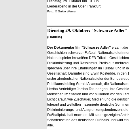
Dienstag, 29. Oktober um 19.30h
Liederabend in der Oper Frankfurt
Foto: © Guido Werner
Dienstag 29. Oktober: "Schwarze Adler"
(Daniela)
Der Dokumentarfilm "Schwarze Adler"
erzählt die
Geschichten schwarzer Fußball-Nationalspielerinne
Nationalspieler im weißen DFB-Trikot – Geschichte
Diskriminierung und Rassismus. Profis aus mehrer
sprechen über ihre Erfahrungen im Fußball und in d
Gesellschaft: Darunter sind Erwin Kostedde, in den
erster afrodeutscher Nationalspieler der Bundesrepu
Publikumsliebling Gerald Asamoah, die Nationalspie
Hertha-Verteidiger Jordan Torunarigha. Ihre Geschi
Menschen im Stadion und vor Millionen vor den Fern
Licht darauf, wie Zuschauer, Medien und die deuts
tolerant und weltoffen inszenierte deutsche Sommer
Diskriminierungs- und Ausgrenzungstendenzen, die 
Fußballplatz halt machten. Mit kaum gezeigten Archi
Schattenseiten des deutschen Fußballs und wirft ein
alle.