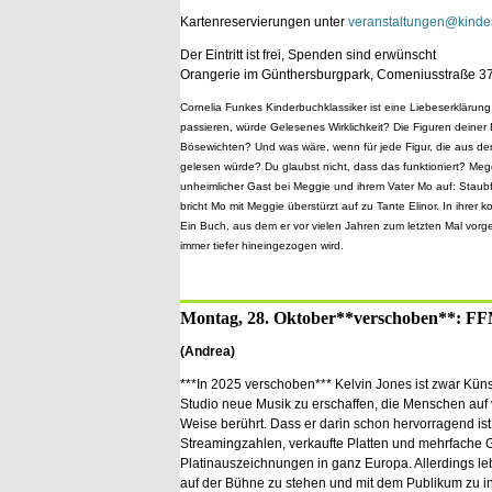
Kartenreservierungen unter
veranstaltungen@kinder
Der Eintritt ist frei, Spenden sind erwünscht
Orangerie im Günthersburgpark, Comeniusstraße 3
Cornelia Funkes Kinderbuchklassiker ist eine Liebeserklärun
passieren, würde Gelesenes Wirklichkeit? Die Figuren deiner
Bösewichten? Und was wäre, wenn für jede Figur, die aus dem
gelesen würde? Du glaubst nicht, dass das funktioniert? Megg
unheimlicher Gast bei Meggie und ihrem Vater Mo auf: Stau
bricht Mo mit Meggie überstürzt auf zu Tante Elinor. In ihrer 
Ein Buch, aus dem er vor vielen Jahren zum letzten Mal vor
immer tiefer hineingezogen wird.
Montag, 28. Oktober**verschoben**: FFM
(Andrea)
***In 2025 verschoben*** Kelvin Jones ist zwar Künst
Studio neue Musik zu erschaffen, die Menschen auf
Weise berührt. Dass er darin schon hervorragend ist
Streamingzahlen, verkaufte Platten und mehrfache 
Platinauszeichnungen in ganz Europa. Allerdings lebt
auf der Bühne zu stehen und mit dem Publikum zu i