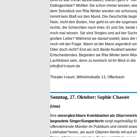
(und es war immer ausverkauft!). Darum geht´s: "Ke
Datingportale? Wollten Sie schon immer wissen, wie 
dem Solostück von Rita Winter werden sie schonungs
nimmt kein Blatt vor den Mund. Die Geschichte begin
Nein, nicht den Boden, hier geht es um die sogenan
rechts, die Schlechten nach links. Er und Sie, beide i
noch mal wissen. Sie sind Singles und auf der Such
großen Liebe? Während sie darauf wartet, dass der 
noch mit der Frage: Wann ist der Mann eigentlich e
Oder doch nicht? Erst als sich Beide frustriert wiede
Entscheidendes. Begleiten sie Rita Winter beim Wi
Lachtränen sein, denn zu komisch ist ihr Blick in d
info@of-t-raum.de
Theater t-raum, Wilhelmstraße 13, Offenbach
Sonntag, 27. Oktober: Sophie Chassée
(Uwe)
Ihre
unvergleichbare Kombination als Gitarrenvirt
begnadete Singer/Songwriterin
sorgt regelmäßig fü
offenstehende Münder im Publikum und nimmt sowo
Liebhaber*innen, als auch Gitarren-Nerds mit auf e