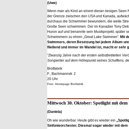
(Uwe)
Wenn man als Kind an einem dieser riesigen Seen 
der Grenze zwischen den USA und Kanada, aufwäc
durchaus die Schwimmer bewundern, die weite Stre
Große Seen schwimmen. Der im Kanadier Tony Dek
Huron auf und benannte sein Musikprojekt, später 
Schwimmern zu ehren „Great Lake Swimmer“.
Mit d
Swimmers, deren Besetzung bei jedem Album und
fließend und immer im Wandel ist, macht er sehr g
"Zwanzig Jahre nach der ersten selbstbetitelten Verö
Songwriter auf dem Höhepunkt seines Schaffens, der
Brotfabrik
F., Bachmannstr. 2
20 Uhr
Foto: Homepage Brotfabrik
Mittwoch 30. Oktober: Spotlight mit dem 
(Daniela)
Oh wie wunderbar. Heute gibt es wieder ein
„Spotlig
Sinfonieorchester. Diesmal sogar wieder mit dem