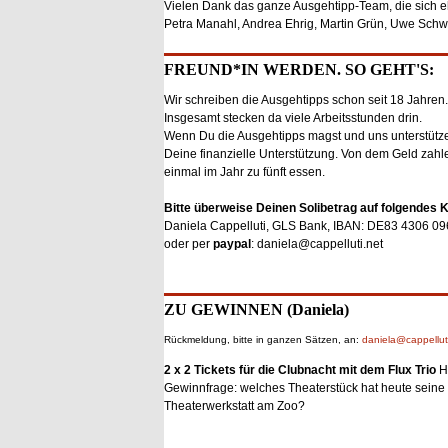
Vielen Dank das ganze Ausgehtipp-Team, die sich eh
Petra Manahl, Andrea Ehrig, Martin Grün, Uwe Schw
FREUND*IN WERDEN. SO GEHT'S:
Wir schreiben die Ausgehtipps schon seit 18 Jahren..
Insgesamt stecken da viele Arbeitsstunden drin.
Wenn Du die Ausgehtipps magst und uns unterstütze
Deine finanzielle Unterstützung. Von dem Geld zah
einmal im Jahr zu fünft essen.
Bitte überweise Deinen Solibetrag auf folgendes 
Daniela Cappelluti, GLS Bank, IBAN: DE83 4306 0
oder per
paypal
: daniela@cappelluti.net
ZU GEWINNEN (Daniela)
Rückmeldung, bitte in ganzen Sätzen, an:
daniela@cappellut
2 x 2 Tickets für die Clubnacht mit dem Flux Trio
H
Gewinnfrage: welches Theaterstück hat heute seine
Theaterwerkstatt am Zoo?