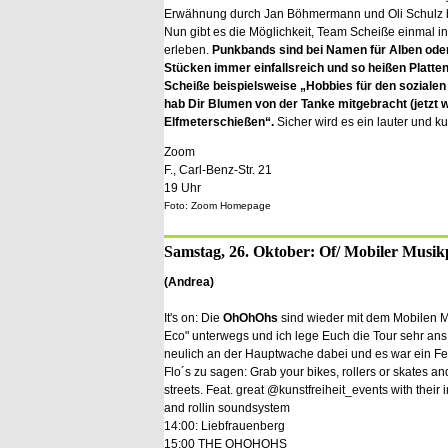
Erwähnung durch Jan Böhmermann und Oli Schulz 
Nun gibt es die Möglichkeit, Team Scheiße einmal in
erleben.
Punkbands sind bei Namen für Alben oder
Stücken immer einfallsreich und so heißen Platt
Scheiße beispielsweise „Hobbies für den sozialen
hab Dir Blumen von der Tanke mitgebracht (jetzt 
Elfmeterschießen“.
Sicher wird es ein lauter und k
Zoom
F., Carl-Benz-Str. 21
19 Uhr
Foto: Zoom Homepage
Samstag, 26. Oktober: Of/ Mobiler Musik
(Andrea)
It's on: Die
OhOhOhs
sind wieder mit dem Mobilen Mu
Eco" unterwegs und ich lege Euch die Tour sehr ans
neulich an der Hauptwache dabei und es war ein Fe
Flo´s zu sagen: Grab your bikes, rollers or skates a
streets. Feat. great @kunstfreiheit_events with their 
and rollin soundsystem
14:00: Liebfrauenberg
15:00 THE OHOHOHS