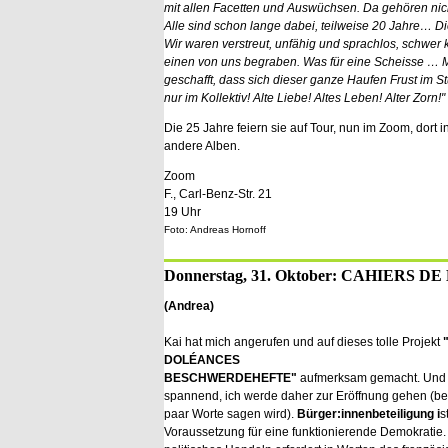
mit allen Facetten und Auswüchsen. Da gehören nic
Alle sind schon lange dabei, teilweise 20 Jahre… Di
Wir waren verstreut, unfähig und sprachlos, schwe
einen von uns begraben. Was für eine Scheisse … M
geschafft, dass sich dieser ganze Haufen Frust im 
nur im Kollektiv! Alte Liebe! Altes Leben! Alter Zorn!"
Die 25 Jahre feiern sie auf Tour, nun im Zoom, dort
andere Alben.
Zoom
F., Carl-Benz-Str. 21
19 Uhr
Foto: Andreas Hornoff
Donnerstag, 31. Oktober: CAHIER
(Andrea)
Kai hat mich angerufen und auf dieses tolle Projekt
DOLÉANCES
BESCHWERDEHEFTE"
aufmerksam gemacht. Und es
spannend, ich werde daher zur Eröffnung gehen (bei
paar Worte sagen wird).
Bürger:innenbeteiligung i
s
Voraussetzung für eine funktionierende Demokratie