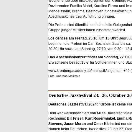
Wochenende über mit Absolventen der Kronberg Ac
Dozierenden Fumika Mohri, Karolina Errera und Iv
Mendelssohn, Brahms, Beethoven, Shostakovich und
Abschlusskonzert zur Aufführung bringen.
Die Proben sind öffentlich und eine tolle Gelegenh
Gruppe junger Musiker:innen zusammenwächst.
Los geht es am Freitag, 25.10. um 15 Uhr:
Begrüßun
beginnen die Proben im Carl Bechstein Saal bis ca. 
20:30 Uhr sowie am Sonntag, 27.10. von 9:30 – 12:4
Das Abschlusskonzert findet am Sonntag, 27.10. 
Erwachsene beträgt 15 €, für Schüler:innen und Studie
www.kronbergacademy.de/mitmusik/allgemein +49 (
Foto: Andreas Malkmus
Deutsches Jazzfestival 23.- 26. Oktober 2
Deutsches Jazzfestival 2024: "Größe ist keine Fr
Dem wegweisenden Satz von Miles Davis trägt die 
Rechnung:
Bill Frisell, Kurt Rosenwinkel, Emma 
Stevens, Jason Moran und Omer Klein
sind nur ei
Namen beim Deutschen Jazzfestival 23. bis 27. Oktob