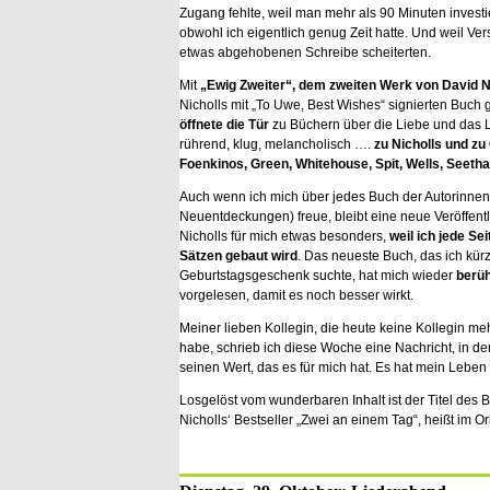
Zugang fehlte, weil man mehr als 90 Minuten invest
obwohl ich eigentlich genug Zeit hatte. Und weil V
etwas abgehobenen Schreibe scheiterten.
Mit
„Ewig Zweiter“, dem zweiten Werk von David N
Nicholls mit „To Uwe, Best Wishes“ signierten Buch g
öffnete die Tür
zu Büchern über die Liebe und das Le
rührend, klug, melancholisch ….
zu Nicholls und zu
Foenkinos, Green, Whitehouse, Spit, Wells, Seeth
Auch wenn ich mich über jedes Buch der Autorinnen
Neuentdeckungen) freue, bleibt eine neue Veröffent
Nicholls für mich etwas besonders,
weil ich jede Se
Sätzen gebaut wird
. Das neueste Buch, das ich kürz
Geburtstagsgeschenk suchte, hat mich wieder
berüh
vorgelesen, damit es noch besser wirkt.
Meiner lieben Kollegin, die heute keine Kollegin meh
habe, schrieb ich diese Woche eine Nachricht, in d
seinen Wert, das es für mich hat. Es hat mein Leben
Losgelöst vom wunderbaren Inhalt ist der Titel des Bu
Nicholls‘ Bestseller „Zwei an einem Tag“, heißt im Ori