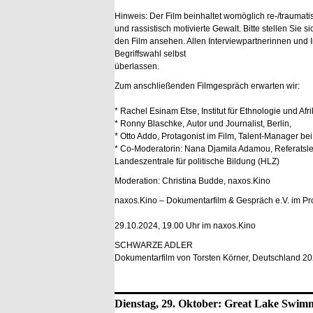
Hinweis: Der Film beinhaltet womöglich re-/traumati
und rassistisch motivierte Gewalt. Bitte stellen Sie s
den Film ansehen. Allen Interviewpartnerinnen und 
Begriffswahl selbst
über
Zum anschließenden Filmgespräch erwarten wir:
* Rachel Esinam Etse, Institut für Ethnologie und Afr
* Ronny Blaschke, Autor und Journalist, Berlin,
* Otto Addo, Protagonist im Film, Talent-Manager bei
* Co-Moderatorin: Nana Djamila Adamou, Referatsleite
Landeszentrale für politische Bildung (HLZ)
Moderation: Christina Budde, naxos.Kino
naxos.Kino – Dokumentarfilm & Gespräch e.V. im Pr
29.10.2024, 19.00 Uhr im naxos.Kino
SCHWARZE ADLER
Dokumentarfilm von Torsten Körner, Deutschland 20
Dienstag, 29. Oktober: Great Lake Swim