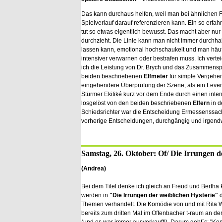
Das kann durchaus helfen, weil man bei ähnlichen F
Spielverlauf darauf referenzieren kann. Ein so erfah
tut so etwas eigentlich bewusst. Das macht aber nu
durchzieht. Die Linie kann man nicht immer durchhalte
lassen kann, emotional hochschaukelt und man häufi
intensiver verwarnen oder bestrafen muss. Ich verte
ich die Leistung von Dr. Brych und das Zusammenspi
beiden beschriebenen
Elfmeter
für simple Vergehe
eingehendere Überprüfung der Szene, als ein Leverk
Stürmer Ekitiké kurz vor dem Ende durch einen intens
losgelöst von den beiden beschriebenen
Elfern
in d
Schiedsrichter war die Entscheidung Ermessenssach
vorherige Entscheidungen, durchgängig und irgendw
Samstag, 26. Oktober: Of/ Die Irrungen d
(Andrea)
Bei dem Titel denke ich gleich an Freud und Berth
werden in
"Die Irrungen der weiblichen Hysterie"
d
Themen verhandelt. Die Komödie von und mit Rita Wi
bereits zum dritten Mal im Offenbacher t-raum an de