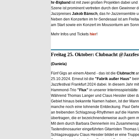
hr-Bigband
ist mit zwei großen Projekten dabei und
Szene ist prominent vertreten durch den Gewinner 
Jazzpreises
Jakob Bänsch
, das hr-Jazzensemble u
Neben den Konzerten im hr-Sendesaal ist am Freitag
am Start sowie ein Konzert im Mousonturm am Sonnta
Mehr Infos und Tickets
hier
!
Freitag 25. Oktober: Clubnacht @Jazzfest
(Daniela)
Fünf Gigs an einem Abend - das ist die
Clubnacht
a
25.10.2024. Erneut ist die
"Fabrik außer Haus"
bei
Jazzfestival Frankfurt 2024 dabei. In diesem Jahr mi
Hammond-Trio
"Flux"
in unserer Interimsspielstätte
Während Thomas Langer und Claus Hessler über d
Gebiet hinaus bekannte Namen haben, ist der Mann 
manche noch eine lohnende Entdeckung. Paul Gehri
an treibenden Schlagzeug-Rhythmen auf die Hamm
übertragen, die er bezeichnenderweise auch gern ma
Mit dem durch Barbara Dennerlein ins Zusammenspi
Tastendinosaurier eingeführten Gitarristen Thomas
Schlagzeugguru Claus Hessler bildet er eine Truppe,