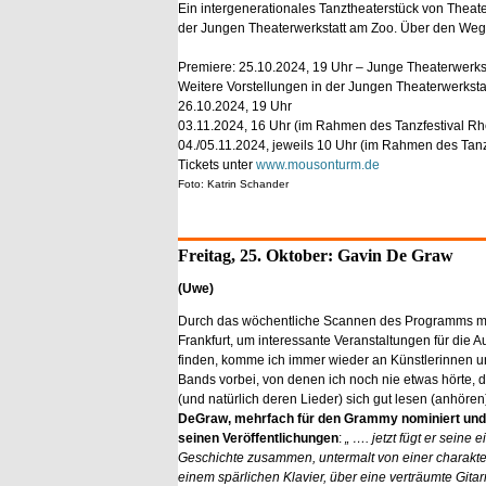
Ein intergenerationales Tanztheaterstück von The
der Jungen Theaterwerkstatt am Zoo. Über den Weg,
Premiere: 25.10.2024, 19 Uhr – Junge Theaterwerks
Weitere Vorstellungen in der Jungen Theaterwerksta
26.10.2024, 19 Uhr
03.11.2024, 16 Uhr (im Rahmen des Tanzfestival Rh
04./05.11.2024, jeweils 10 Uhr (im Rahmen des Tanz
Tickets unter
www.mousonturm.de
Foto: Katrin Schander
Freitag, 25. Oktober: Gavin De Graw
(Uwe)
Durch das wöchentliche Scannen des Programms me
Frankfurt, um interessante Veranstaltungen für die 
finden, komme ich immer wieder an Künstlerinnen u
Bands vorbei, von denen ich noch nie etwas hörte, 
(und natürlich deren Lieder) sich gut lesen (anhöre
DeGraw, mehrfach für den Grammy nominiert und 
seinen Veröffentlichungen
:
„ …. jetzt fügt er seine 
Geschichte zusammen, untermalt von einer charakte
einem spärlichen Klavier, über eine verträumte Gita