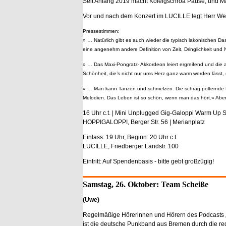
Seit Anfang 2019 macht Kofelgschroa Pause, und Ma
Vor und nach dem Konzert im LUCILLE legt Herr Well
Pressestimmen:
» … Natürlich gibt es auch wieder die typisch lakonischen D
eine angenehm andere Definition von Zeit, Dringlichkeit und
» … Das Maxi-Pongratz- Akkordeon leiert ergreifend und die a
Schönheit, die’s nicht nur ums Herz ganz warm werden lässt
» … Man kann Tanzen und schmelzen. Die schräg polternde Po
Melodien. Das Leben ist so schön, wenn man das hört.« Ab
16 Uhr c.t. | Mini Unplugged Gig-Galoppi Warm Up S
HOPPIGALOPPI, Berger Str. 56 | Merianplatz
Einlass: 19 Uhr, Beginn: 20 Uhr c.t.
LUCILLE, Friedberger Landstr. 100
Eintritt: Auf Spendenbasis - bitte gebt großzügig!
Samstag, 26. Oktober: Team Scheiße
(Uwe)
Regelmäßige Hörerinnen und Hörern des Podcasts „
ist die deutsche Punkband aus Bremen durch die r