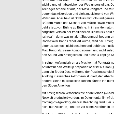
Beruf war dem Vater, Trachtenvereinsvorstand in 
wichtig und ein abweichender Weg unvorstellbar. D
Teenager scherte er aus, der Maxi Pongratz und tau
gegen das Akkordeon und zieht musizierend von Wi
Wirtshaus. Aber bald ist Schluss mit Solo und geme
Brüdern Martin und Michael von Mücke sowie Matth
geht’s jetzt von Bühne zu Bühne. In ihrem Heimato
sorgt ihre Version der traditionellen Blasmusik bald 
‚schroa‘ – denn was mit der ‚Stubenmusi‘ begann u
Rock-Cover Bands rebelliert wurde, fand bei ‚Kofelg
eigenes, so noch nicht gesehen und gehörtes musik
Maxi Pongratz, seine Kompositionen und nicht zulet
den Sound von Kofelgschroa und diese 4-köpfige Kap
In seinen Anfangsjahren als Musiker hat Pongratz n
Abfahrt für den Weltcup präpariert oder ist als Don
dann ein Bruder Jesu während der Passionsspiele 2
Altötting Klassisches Akkordeon studiert, den Absc
andere. Seine musikalische Reisen führten ihn durch
den Süden Amerikas.
Mit Kofelgschroa veröffentlichte er drei Alben (»Ko
Notwist) produziert wurden. Im Dokumentarfilm »fre
Coming-of-Age-Story, die viel Beachtung fand. Bei J
nicht nur zu sehen, sondern vor allem zu hören in