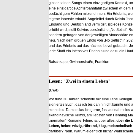
gibt er seinen Songs einen einzigartigen Kontext, u
eine einzigartige Achterbahnfahrt zwischen wildem
bedächtigem Fühlen mitzunehmen. Ein Erlebnis, wel
eigene Innerste erlaubt. Angeleitet durch Kelvin Jo
England und Deutschland vermittelt, ist jedes Konzert
erhöht wird, stellt Kelvins persönliche „No Setlist“-
sondern getragen von der jeweiligen Atmosphäre en
neu. Nach dem großen Erfolg von „No Setlist“ in 2
und das Erlebnis auf das nächste Level gebracht. Je
jede Stadt ein intensives Erlebnis und dazu ein Ha
Batschkapp, Gwinnerstraße, Frankfurt
Lesen: "Zwei in einem Leben"
(Uwe)
Vor rund 20 Jahren schenkte mir eine liebe Kollegin
signiertes Buch, das ich bis dahin nicht kannte und 
mir nichts. Damals las ich gerne, fast ausnahmslos 
skandinavische Krimis, am liebsten von Henning Man
„normalen“ Romane. Filme, ja, über alles,
über die 
Leben, heiter, witzig, rührend, klug, melancholisc
darüber? Nein. Warum eigentlich nicht? Wahrscheinl