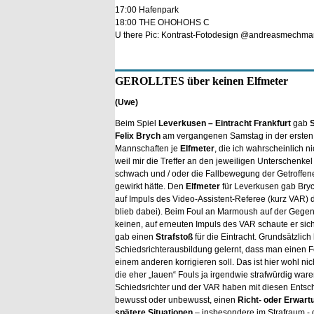
17:00 Hafenpark
18:00 THE OHOHOHS C
U there Pic: Kontrast-Fotodesign @andreasmechm
GEROLLTES über keinen Elfmeter
(Uwe)
Beim Spiel
Leverkusen – Eintracht Frankfurt
gab
S
Felix Brych
am vergangenen Samstag in der ersten 
Mannschaften je
Elfmeter
, die ich wahrscheinlich ni
weil mir die Treffer an den jeweiligen Unterschenke
schwach und / oder die Fallbewegung der Getroffe
gewirkt hätte. Den
Elfmeter
für Leverkusen gab Brych
auf Impuls des Video-Assistent-Referee (kurz VAR) 
blieb dabei). Beim Foul an Marmoush auf der Gegens
keinen, auf erneuten Impuls des VAR schaute er sic
gab einen
Strafstoß
für die Eintracht. Grundsätzlich
Schiedsrichterausbildung gelernt, dass man einen Fe
einem anderen korrigieren soll. Das ist hier wohl ni
die eher „lauen“ Fouls ja irgendwie strafwürdig ware
Schiedsrichter und der VAR haben mit diesen Entsc
bewusst oder unbewusst, einen
Richt- oder Erwart
spätere Situationen
– insbesondere im Strafraum - d