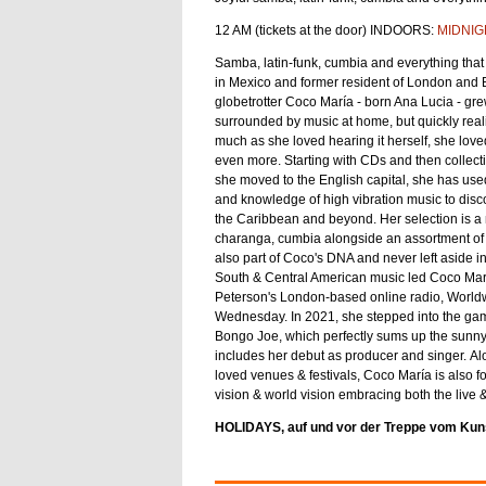
12 AM (tickets at the door) INDOORS:
MIDNIG
Samba, latin-funk, cumbia and everything tha
in Mexico and former resident of London and B
globetrotter Coco María - born Ana Lucia - gr
surrounded by music at home, but quickly real
much as she loved hearing it herself, she loved
even more. Starting with CDs and then collec
she moved to the English capital, she has used
and knowledge of high vibration music to disco
the Caribbean and beyond. Her selection is a
charanga, cumbia alongside an assortment of rar
also part of Coco's DNA and never left aside i
South & Central American music led Coco María
Peterson's London-based online radio, Worldw
Wednesday. In 2021, she stepped into the game
Bongo Joe, which perfectly sums up the sunny
includes her debut as producer and singer. Al
loved venues & festivals, Coco María is also f
vision & world vision embracing both the live &
HOLIDAYS, auf und vor der Treppe vom Kunst