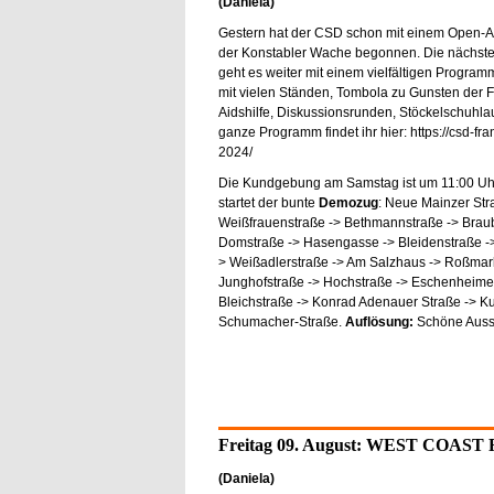
(Daniela)
Gestern hat der CSD schon mit einem Open-Ai
der Konstabler Wache begonnen. Die nächste
geht es weiter mit einem vielfältigen Programm
mit vielen Ständen, Tombola zu Gunsten der F
Aidshilfe, Diskussionsrunden, Stöckelschuhlau
ganze Programm findet ihr hier: https://csd-fra
2024/
Die Kundgebung am Samstag ist um 11:00 Uh
startet der bunte
Demozug
: Neue Mainzer Str
Weißfrauenstraße -> Bethmannstraße -> Brau
Domstraße -> Hasengasse -> Bleidenstraße ->
> Weißadlerstraße -> Am Salzhaus -> Roßmark
Junghofstraße -> Hochstraße -> Eschenheime
Bleichstraße -> Konrad Adenauer Straße -> Ku
Schumacher-Straße.
Auflösung:
Schöne Auss
Freitag 09. August: WEST COA
(Daniela)