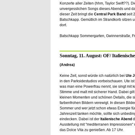
Konzerte aller Zeiten (hhm, Taylor Swift??). Di
unvergesslichen Songs dieses Abends und da
dieser Zeit bringt die
Central Park Band
seit
Batschkapp. Gemütlich im Strandkorb sitzen un
dort.
Batschkapp Sommergarten, Gwinnerstraße, Fr
Sonntag, 11. August: OF/ Italienisch
(Andrea)
Keine Zeit, sonst würde ich natürlich bei
Ute J
in den Parksidestudios vorbeischauen. Ute ist 
was man eine Powerfrau nennt, sie singt mit kr
Stimme und malt mit sicherer Hand. Dabei gilt 
kleinen Momenten und schönen Details, die si
farbenfrohen Bildern verewigt. In diesen Bilde
Sommer und wer jetzt schon etwas Energie für
Jahreszeit tanken möchte, sollte sich unbedin
eindecken. Dabei ist der
Italienische Abend
d
Ausstellung mit "mediterranen Impressionen" mi
das Dolce Vita zu genießen. Ab 17 Uhr.