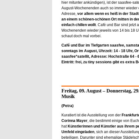
hier mitunter ankündigen), ist der saasfee-sate
August-Wochenenden auch so immer wieder 
Adresse,
vor allem
wenn es heiß in der Stadt 
an einem schönen-schönen Ort mitten in der
einfach chillen wollt
. Café und Bar sind jetzt 
Wochenenden wieder jeweils von 14 bis 18 Uh
schaut doch mal vorbei.
Café und Bar im Tiefgarten saasfee, samst
sonntags im August, Uhrzeit: 14 - 18 Uhr, Or
saasfee*satellit, Adresse: Hochstraße 64 - 
Eintritt: frei, zu tiny sessions gibt es extra 
Freitag, 09. August – Donnerstag, 29
Musik
(Petra)
Kuratiert ist die Ausstellung von der
Frankfurt
Corinna Mayer
, die bestimmt einige von Euc
hat
Künstlerinnen und Künstler aus ihrem p
Umfeld eingeladen
, sich an dieser Ausstellun
beteiligen. Darunter sind ehemalige Städelsc