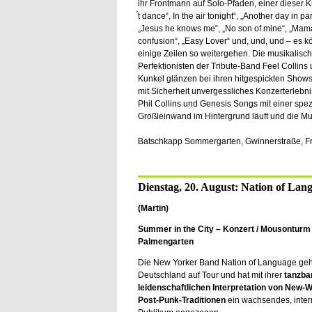
ihr Frontmann auf Solo-Pfaden, einer dieser Kü
́t dance“, In the air tonight“, „Another day in pa
„Jesus he knows me“, „No son of mine“, „Mama
confusion“, „Easy Lover“ und, und, und – es k
einige Zeilen so weitergehen. Die musikalisc
Perfektionisten der Tribute-Band Feel Collin
Kunkel glänzen bei ihren hitgespickten Shows 
mit Sicherheit unvergessliches Konzerterlebni
Phil Collins und Genesis Songs mit einer spez
Großleinwand im Hintergrund läuft und die Mus
Batschkapp Sommergarten, Gwinnerstraße, Fr
Dienstag, 20. August: Nation of Lan
(Martin)
Summer in the City – Konzert / Mousonturm
Palmengarten
Die New Yorker Band Nation of Language geh
Deutschland auf Tour und hat mit ihrer
tanzba
leidenschaftlichen Interpretation von New-
Post-Punk-Traditionen
ein wachsendes, inter