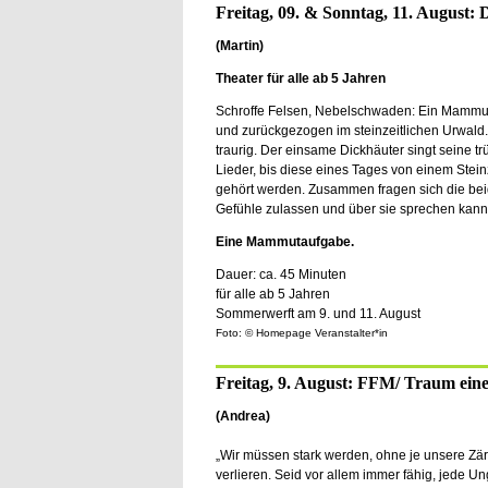
Freitag, 09. & Sonntag, 11. August
(Martin)
Theater für alle ab 5 Jahren
Schroffe Felsen, Nebelschwaden: Ein Mammut 
und zurückgezogen im steinzeitlichen Urwald.
traurig. Der einsame Dickhäuter singt seine t
Lieder, bis diese eines Tages von einem Ste
gehört werden. Zusammen fragen sich die be
Gefühle zulassen und über sie sprechen kann
Eine Mammutaufgabe.
Dauer: ca. 45 Minuten
für alle ab 5 Jahren
Sommerwerft am 9. und 11. August
Foto: © Homepage Veranstalter*in
Freitag, 9. August: FFM/ Traum ein
(Andrea)
„Wir müssen stark werden, ohne je unsere Zärt
verlieren. Seid vor allem immer fähig, jede Un