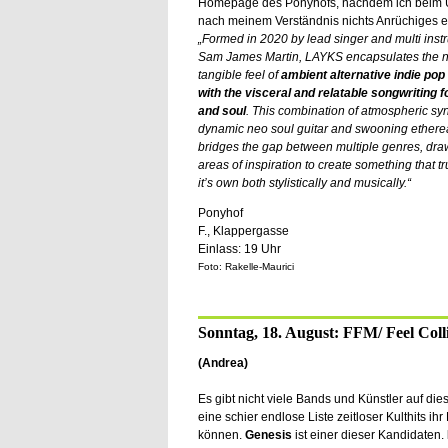
Homepage des Ponyhofs, nachdem ich beim Ü
nach meinem Verständnis nichts Anrüchiges e
„Formed in 2020 by lead singer and multi inst
Sam James Martin, LAYKS encapsulates the n
tangible feel of
ambient alternative indie po
with the visceral and relatable songwriting 
and soul
. This combination of atmospheric syn
dynamic neo soul guitar and swooning etherea
bridges the gap between multiple genres, dr
areas of inspiration to create something that t
it’s own both stylistically and musically.“
Ponyhof
F., Klappergasse
Einlass: 19 Uhr
Foto: Rakelle-Maurici
Sonntag, 18. August: FFM/ Feel Coll
(Andrea)
Es gibt nicht viele Bands und Künstler auf dies
eine schier endlose Liste zeitloser Kulthits ih
können.
Genesis
ist einer dieser Kandidaten.