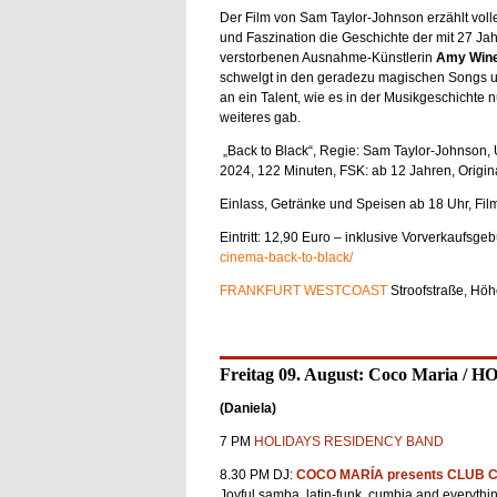
Der Film von Sam Taylor-Johnson erzählt voll
und Faszination die Geschichte
der mit 27 Ja
verstorbenen Ausnahme-Künstlerin
Amy Win
schwelgt in den geradezu magischen Songs u
an ein Talent, wie es in der Musikgeschichte n
weiteres gab.
„Back to Black“, Regie: Sam Taylor-Johnson
2024, 122 Minuten, FSK: ab 12 Jahren, Origina
Einlass, Getränke und Speisen ab 18 Uhr, Fi
Eintritt: 12,90 Euro – inklusive Vorverkaufsge
cinema-back-to-black/
FRANKFURT WESTCOAST
Stroofstraße, Hö
Freitag 09. August: Coco Maria /
(Daniela)
7 PM
HOLIDAYS RESIDENCY BAND
8.30 PM DJ:
COCO MARÍA presents CLUB 
Joyful samba, latin-funk, cumbia and everythi