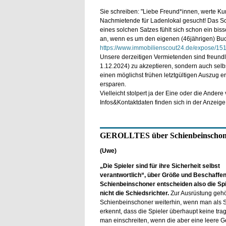
Sie schreiben: "Liebe Freund*innen, werte Ku
Nachmietende für Ladenlokal gesucht! Das S
eines solchen Satzes fühlt sich schon ein bi
an, wenn es um den eigenen (46jährigen) Buc
https://www.immobilienscout24.de/expose/1
Unsere derzeitigen Vermietenden sind freundl
1.12.2024) zu akzeptieren, sondern auch selb
einen möglichst frühen letztgültigen Auszug
ersparen.
Vielleicht stolpert ja der Eine oder die Andere
Infos&Kontaktdaten finden sich in der Anzeige
GEROLLTES über Schienbeinschone
(Uwe)
„Die Spieler sind für ihre Sicherheit selbst
verantwortlich“, über Größe und Beschaffen
Schienbeinschoner entscheiden also die Spie
nicht die Schiedsrichter.
Zur Ausrüstung gehö
Schienbeinschoner weiterhin, wenn man als Sc
erkennt, dass die Spieler überhaupt keine tra
man einschreiten, wenn die aber eine leere G