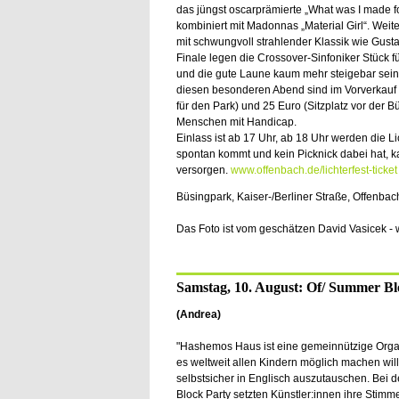
das jüngst oscarprämierte „What was I made for
kombiniert mit Madonnas „Material Girl“. Weite
mit schwungvoll strahlender Klassik wie Gusta
Finale legen die Crossover-Sinfoniker Stück f
und die gute Laune kaum mehr steigebar sein 
diesen besonderen Abend sind im Vorverkauf e
für den Park) und 25 Euro (Sitzplatz vor der 
Menschen mit Handicap.
Einlass ist ab 17 Uhr, ab 18 Uhr werden die 
spontan kommt und kein Picknick dabei hat, 
versorgen.
www.offenbach.de/lichterfest-ticket
Büsingpark, Kaiser-/Berliner Straße, Offenbac
Das Foto ist vom geschätzen David Vasicek - 
Samstag, 10. August: Of/ Summer Bl
(Andrea)
"Hashemos Haus ist eine gemeinnützige Organ
es weltweit allen Kindern möglich machen will
selbstsicher in Englisch auszutauschen. Bei
Block Party setzten Künstler:innen ihre Stimm