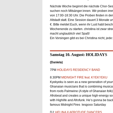
Nächste Woche beginnt die nächste Chor-Ses
suchen noch Mitsänger:innen. Wir proben imm
von 17:00-18:30 Uhr. Die Proben finden in de
Altstadt statt. Eine Session dauert 3 Monate un
€. Bitte meldet Euch, wenn ihr Lust habt besch
Wochenende zu starten. christina ist zwar stre
macht unglaublich viel Spaß!
Ein Vorsingen gibt es bei Christina nicht, jede
Samstag 10. August: HOLIDAYS
(Daniela)
7PM
HOLIDAYS RESIDENCY BAND
8.30PM
MIDNIGHT FIRE feat. KYEKYEKU
Kyekyeku is seen as a new generation of youn
Ghanaian musicians that is combining musical 
from roots Palmwine (A style of Ghanaian folk)
Afrobeat and creates a unique high-energy s
with Highlife and Afrofunk. He’s gonna be bac
famous Midnight Fires lesgooo Saturday
DJ:
HELINA X AFROTUDE DANCERS