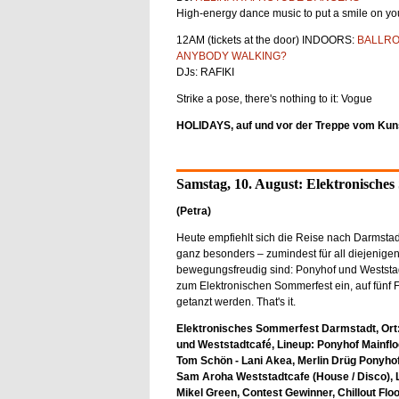
High-energy dance music to put a smile on yo
12AM (tickets at the door) INDOORS:
BALLR
ANYBODY WALKING?
DJs: RAFIKI
Strike a pose, there's nothing to it: Vogue
HOLIDAYS, auf und vor der Treppe vom Kunst
Samstag, 10. August: Elektronische
(Petra)
Heute empfiehlt sich die Reise nach Darmstad
ganz besonders – zumindest für all diejenigen
bewegungsfreudig sind: Ponyhof und Weststa
zum Elektronischen Sommerfest ein, auf fünf F
getanzt werden. That's it.
Elektronisches Sommerfest Darmstadt, Ort
und Weststadtcafé, Lineup: Ponyhof Mainflo
Tom Schön - Lani Akea, Merlin Drüg Ponyhof
Sam Aroha Weststadtcafe (House / Disco), L
Mikel Green, Contest Gewinner, Chillout Fl