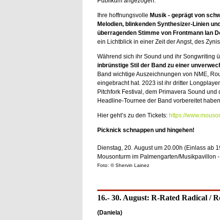
Publikum angezogen.
Ihre hoffnungsvolle
Musik - geprägt von sc
Melodien, blinkenden Synthesizer-Linien un
überragenden Stimme von Frontmann Ian 
ein Lichtblick in einer Zeit der Angst, des Zyn
Während sich ihr Sound und ihr Songwriting ü
inbrünstige Stil der Band zu einer unverwec
Band wichtige Auszeichnungen von NME, Roug
eingebracht hat. 2023 ist ihr dritter Longplay
Pitchfork Festival, dem Primavera Sound und 
Headline-Tournee der Band vorbereitet haben
Hier geht’s zu den Tickets:
https://www.mouso
Picknick schnappen und hingehen!
Dienstag, 20. August um 20.00h (Einlass ab 1
Mousonturm im Palmengarten/Musikpavillon -
Foto: © Shervin Lainez
16.- 30. August: R-Rated Radical / R
(Daniela)