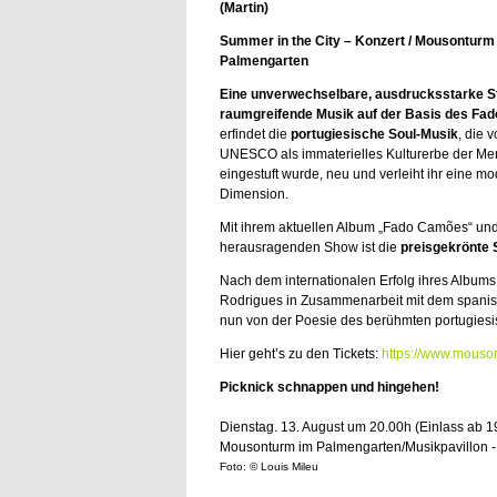
(Martin)
Summer in the City – Konzert / Mousonturm
Palmengarten
Eine unverwechselbare, ausdrucksstarke 
raumgreifende Musik auf der Basis des Fad
erfindet die
portugiesische Soul-Musik
, die 
UNESCO als immaterielles Kulturerbe der Me
eingestuft wurde, neu und verleiht ihr eine m
Dimension.
Mit ihrem aktuellen Album „Fado Camões“ und 
herausragenden Show ist die
preisgekrönte 
Nach dem internationalen Erfolg ihres Albums
Rodrigues in Zusammenarbeit mit dem spanisc
nun von der Poesie des berühmten portugiesi
Hier geht’s zu den Tickets:
https://www.mouso
Picknick schnappen und hingehen!
Dienstag. 13. August um 20.00h (Einlass ab 1
Mousonturm im Palmengarten/Musikpavillon -
Foto: © Louis Mileu