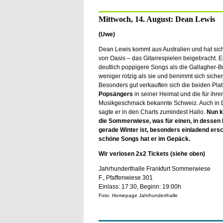
Mittwoch, 14. August: Dean Lewis
(Uwe)
Dean Lewis kommt aus Australien und hat sich -
von Oasis – das Gitarrespielen beigebracht. Er
deutlich poppigere Songs als die Gallagher-Br
weniger rotzig als sie und benimmt sich sicher
Besonders gut verkauften sich die beiden Plat
Popsängers
in seiner Heimat und die für ihre
Musikgeschmack bekannte Schweiz. Auch in 
sagte er in den Charts zumindest Hallo.
Nun k
die Sommerwiese, was für einen, in dessen
gerade Winter ist, besonders einladend ersc
schöne Songs hat er im Gepäck.
Wir verlosen 2x2 Tickets (siehe oben)
Jahrhunderthalle Frankfurt Sommerwiese
F., Pfaffenwiese 301
Einlass: 17:30, Beginn: 19:00h
Foto: Homepage Jahrhunderthalle