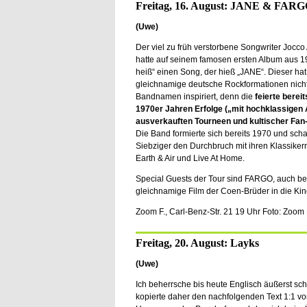
Freitag, 16. August: JANE & FAR
(Uwe)
Der viel zu früh verstorbene Songwriter Jocco
hatte auf seinem famosen ersten Album aus 19
heiß“ einen Song, der hieß „JANE“. Dieser hat
gleichnamige deutsche Rockformationen nicht
Bandnamen inspiriert, denn die
feierte bereit
1970er Jahren Erfolge („mit hochklassigen 
ausverkauften Tourneen und kultischer Fan
Die Band formierte sich bereits 1970 und schaf
Siebziger den Durchbruch mit ihren Klassikern
Earth & Air und Live At Home.
Special Guests der Tour sind FARGO, auch be
gleichnamige Film der Coen-Brüder in die Ki
Zoom F., Carl-Benz-Str. 21 19 Uhr Foto: Zo
Freitag, 20. August: Layks
(Uwe)
Ich beherrsche bis heute Englisch äußerst schl
kopierte daher den nachfolgenden Text 1:1 vo