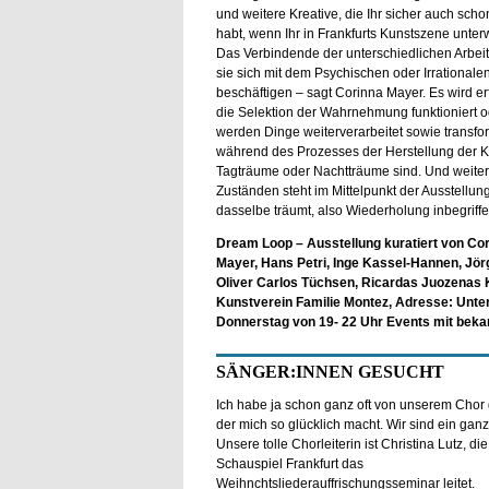
und weitere Kreative, die Ihr sicher auch sch
habt, wenn Ihr in Frankfurts Kunstszene unter
Das Verbindende der unterschiedlichen Arbeite
sie sich mit dem Psychischen oder Irrationalen
beschäftigen – sagt Corinna Mayer. Es wird erf
die Selektion der Wahrnehmung funktioniert o
werden Dinge weiterverarbeitet sowie transfor
während des Prozesses der Herstellung der Ku
Tagträume oder Nachtträume sind. Und weiter
Zuständen steht im Mittelpunkt der Ausstell
dasselbe träumt, also Wiederholung inbegriffen
Dream Loop – Ausstellung kuratiert von Cor
Mayer, Hans Petri, Inge Kassel-Hannen, Jörg
Oliver Carlos Tüchsen, Ricardas Juozenas K
Kunstverein Familie Montez, Adresse: Unter
Donnerstag von 19- 22 Uhr Events mit bekannt
SÄNGER:INNEN GESUCHT
Ich habe ja schon ganz oft von unserem Chor
der mich so glücklich macht. Wir sind ein ganz
Unsere tolle Chorleiterin ist Christina Lutz, die
Schauspiel Frankfurt das
Weihnchtsliederauffrischungsseminar leitet.