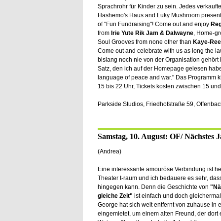
Sprachrohr für Kinder zu sein. Jedes verkaufte 
Hashemo's Haus and Luky Mushroom present
of "Fun Fundraising"! Come out and enjoy
Reg
from
Irie Yute Rik Jam & Dalwayne
, Home-g
Soul Grooves from none other than
Kaye-Ree
Come out and celebrate with us as long the law
bislang noch nie von der Organisation gehört 
Satz, den ich auf der Homepage gelesen habe: 
language of peace and war." Das Programm klin
15 bis 22 Uhr, Tickets kosten zwischen 15 und
Parkside Studios, Friedhofstraße 59, Offenba
Samstag, 10. August: OF/ Nächstes Ja
(Andrea)
Eine interessante amouröse Verbindung ist h
Theater t-raum und ich bedauere es sehr, dass
hingegen kann. Denn die Geschichte von
"Nä
gleiche Zeit"
ist einfach und doch gleicherma
George hat sich weit entfernt von zuhause in 
eingemietet, um einem alten Freund, der dort 