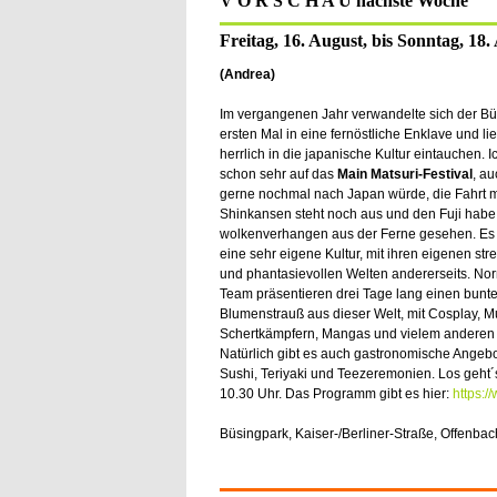
V O R S C H A U nächste Woche
Freitag, 16. August, bis Sonntag, 18.
(Andrea)
Im vergangenen Jahr verwandelte sich der B
ersten Mal in eine fernöstliche Enklave und lie
herrlich in die japanische Kultur eintauchen. I
schon sehr auf das
Main Matsuri-Festival
, au
gerne nochmal nach Japan würde, die Fahrt 
Shinkansen steht noch aus und den Fuji habe
wolkenverhangen aus der Ferne gesehen. Es 
eine sehr eigene Kultur, mit ihren eigenen str
und phantasievollen Welten andererseits. No
Team präsentieren drei Tage lang einen bunt
Blumenstrauß aus dieser Welt, mit Cosplay, M
Schertkämpfern, Mangas und vielem anderen
Natürlich gibt es auch gastronomische Angeb
Sushi, Teriyaki und Teezeremonien. Los geht´
10.30 Uhr. Das Programm gibt es hier:
https:
Büsingpark, Kaiser-/Berliner-Straße, Offenbac