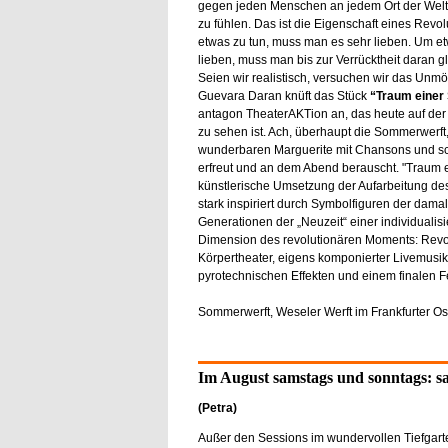
gegen jeden Menschen an jedem Ort der Welt 
zu fühlen. Das ist die Eigenschaft eines Revo
etwas zu tun, muss man es sehr lieben. Um et
lieben, muss man bis zur Verrücktheit daran g
Seien wir realistisch, versuchen wir das Unmö
Guevara Daran knüft das Stück
“Traum einer
antagon TheaterAKTion an, das heute auf de
zu sehen ist. Ach, überhaupt die Sommerwerft
wunderbaren Marguerite mit Chansons und sch
erfreut und an dem Abend berauscht. "Traum e
künstlerische Umsetzung der Aufarbeitung des
stark inspiriert durch Symbolfiguren der dama
Generationen der „Neuzeit“ einer individualis
Dimension des revolutionären Moments: Revol
Körpertheater, eigens komponierter Livemusik,
pyrotechnischen Effekten und einem finalen 
Sommerwerft, Weseler Werft im Frankfurter Os
Im August samstags und sonntags: saa
(Petra)
Außer den Sessions im wundervollen Tiefgarte