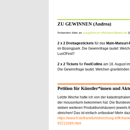
ZU GEWINNEN (Andrea)
Antworten bitte an
ausgehen-in-offenbach@web.de
(A
2 x 2 Dreitagestickets
für das
Main-Matsuri-
im Büsingpark. Die Gewinnfrage lautet: Welch
LusOFest?
2 x 2 Tickets
für
FeelCollins
am 18. August i
Die Gewinnfrage lautet. Welchen grantelnden
Petition für Künstler*innen und Akt
Letzte Woche hatte ich von der katastrophalen 
der mousonturm bekommen hat. Die Bundesreg
sieben weiteren Produktionshäusern jeweils 6
streichen! Das ist einfach unfassbar! Mehr daz
https://www.fr.de/frankfurt/streichung-trifft-fra
93213284.html