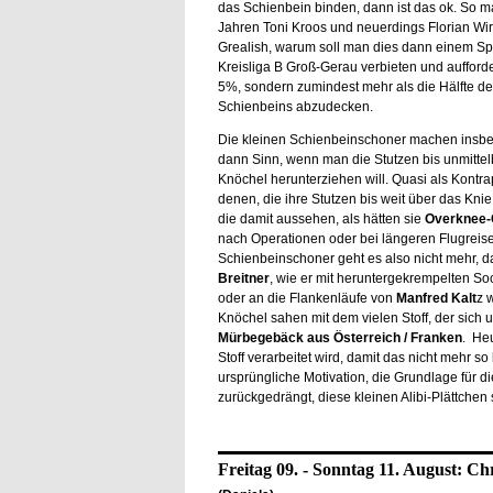
das Schienbein binden, dann ist das ok. So ma
Jahren Toni Kroos und neuerdings Florian Wir
Grealish, warum soll man dies dann einem Spi
Kreisliga B Groß-Gerau verbieten und aufforde
5%, sondern zumindest mehr als die Hälfte de
Schienbeins abzudecken.
Die kleinen Schienbeinschoner machen insb
dann Sinn, wenn man die Stutzen bis unmitte
Knöchel herunterziehen will. Quasi als Kontra
denen, die ihre Stutzen bis weit über das Kni
die damit aussehen, als hätten sie
Overknee-
nach Operationen oder bei längeren Flugreis
Schienbeinschoner geht es also nicht mehr, da
Breitner
, wie er mit heruntergekrempelten S
oder an die Flankenläufe von
Manfred Kalt
z 
Knöchel sahen mit dem vielen Stoff, der sich u
Mürbegebäck aus Österreich / Franken
. Heu
Stoff verarbeitet wird, damit das nicht mehr s
ursprüngliche Motivation, die Grundlage für d
zurückgedrängt, diese kleinen Alibi-Plättche
Freitag 09. - Sonntag 11. August: Ch