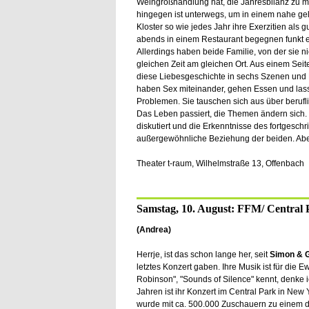
Weingroßhandlung hat, die Jahresbilanz zu m
hingegen ist unterwegs, um in einem nahe g
Kloster so wie jedes Jahr ihre Exerzitien als gu
abends in einem Restaurant begegnen funkt e
Allerdings haben beide Familie, von der sie n
gleichen Zeit am gleichen Ort. Aus einem Sei
diese Liebesgeschichte in sechs Szenen und
haben Sex miteinander, gehen Essen und las
Problemen. Sie tauschen sich aus über berufl
Das Leben passiert, die Themen ändern sich.
diskutiert und die Erkenntnisse des fortgeschrit
außergewöhnliche Beziehung der beiden. Aber
Theater t-raum, Wilhelmstraße 13, Offenbach
Samstag, 10. August: FFM/ Central 
(Andrea)
Herrje, ist das schon lange her, seit
Simon & G
letztes Konzert gaben. Ihre Musik ist für die Ew
Robinson", "Sounds of Silence" kennt, denke ic
Jahren ist ihr Konzert im Central Park in New 
wurde mit ca. 500.000 Zuschauern zu einem d