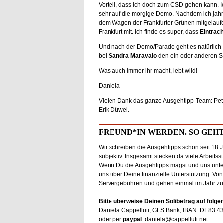
Vorteil, dass ich doch zum CSD gehen kann. I
sehr auf die morgige Demo. Nachdem ich jahr
dem Wagen der Frankfurter Grünen mitgelaufen
Frankfurt mit. Ich finde es super, dass
Eintrach
Und nach der Demo/Parade geht es natürlich
bei
Sandra Maravalo
den ein oder anderen S
Was auch immer ihr macht, lebt wild!
Daniela
Vielen Dank das ganze Ausgehtipp-Team: Pet
Erik Düwel.
FREUND*IN WERDEN. SO GEHT
Wir schreiben die Ausgehtipps schon seit 18 J
subjektiv. Insgesamt stecken da viele Arbeitss
Wenn Du die Ausgehtipps magst und uns unter
uns über Deine finanzielle Unterstützung. Von
Servergebühren und gehen einmal im Jahr zu 
Bitte überweise Deinen Solibetrag auf folge
Daniela Cappelluti, GLS Bank, IBAN: DE83 4
oder per
paypal
: daniela@cappelluti.net