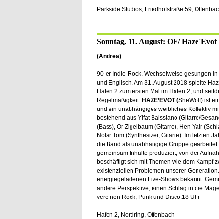
Parkside Studios, Friedhofstraße 59, Offenbach,
Sonntag, 11. August: OF/ Haze`Evot
(Andrea)
90-er Indie-Rock. Wechselweise gesungen in
und Englisch. Am 31. August 2018 spielte Haz
Hafen 2 zum ersten Mal im Hafen 2, und seitd
Regelmäßigkeit.
HAZE’EVOT (
SheWolf) ist e
und ein unabhängiges weibliches Kollektiv mit S
bestehend aus Yifat Balssiano (Gitarre/Gesang)
(Bass), Or Zigelbaum (Gitarre), Hen Yair (Sch
Nofar Tom (Synthesizer, Gitarre). Im letzten Ja
die Band als unabhängige Gruppe gearbeitet
gemeinsam Inhalte produziert, von der Aufnah
beschäftigt sich mit Themen wie dem Kampf 
existenziellen Problemen unserer Generation. M
energiegeladenen Live-Shows bekannt. Gemei
andere Perspektive, einen Schlag in die Mage
vereinen Rock, Punk und Disco.18 Uhr
Hafen 2, Nordring, Offenbach