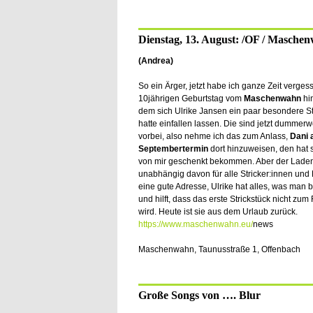
Dienstag, 13. August: /OF / Masche
(Andrea)
So ein Ärger, jetzt habe ich ganze Zeit verges
10jährigen Geburtstag vom
Maschenwahn
hi
dem sich Ulrike Jansen ein paar besondere St
hatte einfallen lassen. Die sind jetzt dummerw
vorbei, also nehme ich das zum Anlass,
Dani 
Septembertermin
dort hinzuweisen, den hat s
von mir geschenkt bekommen. Aber der Laden
unabhängig davon für alle Stricker:innen und
eine gute Adresse, Ulrike hat alles, was man b
und hilft, dass das erste Strickstück nicht zum 
wird. Heute ist sie aus dem Urlaub zurück.
https://www.maschenwahn.eu/
news
Maschenwahn, Taunusstraße 1, Offenbach
Große Songs von …. Blur