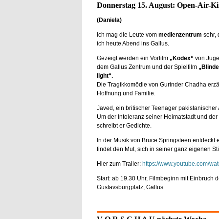
Donnerstag 15. August: Open-Air-K
(Daniela)
Ich mag die Leute vom
medienzentrum
sehr,
ich heute Abend ins Gallus.
Gezeigt werden ein Vorfilm
„Kodex“
von Juge
dem Gallus Zentrum und der Spielfilm
„Blinde
light“.
Die Tragikkomödie von Gurinder Chadha erzähl
Hoffnung und Familie.
Javed, ein britischer Teenager pakistanischer
Um der Intoleranz seiner Heimatstadt und de
schreibt er Gedichte.
In der Musik von Bruce Springsteen entdeckt e
findet den Mut, sich in seiner ganz eigenen 
Hier zum Trailer:
https://www.youtube.com/w
Start: ab 19.30 Uhr, Filmbeginn mit Einbruch der
Gustavsburgplatz, Gallus