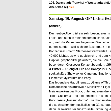
106, Darmstadt (Ponyhof + Weststadtcafé), Uhr
Abendkasse)
hier
Samstag, 10. August: OF/ Lichterfest
(Andrea)
Der heutige Abend ist ein sehr besonderer im
Feste- und auch in meinem persönlichen Aklen
nur, weil die Perseiden fliegen und Wünsche i
gehen, sondern weil sich der Büsingpark in e
Konzertsaal unterm Sternenzelt verwandelt. 
40.000 Lichter, es wird gepicknickt und dem K
Capitol Symphoniker gelauscht, die die Spielz
besonderen Crossover-Konzert beenden. „
Gö
& Glitzer – A Song of Fire and Candy“
ist ein
spektakuläre Show voller Klang und Emotione
Elemente: Mysterium und Party.
Das legendäre Hauptthema zu „Game of Throne
Romantische bis druckvolle Klassik von Elgar
Meisterwerken des Rock, unter anderem drei e
„Hotel California“ und einigem mehr; als Fina
Puccini-Arie „Nessun dorma“. Die charismati
die auch schon der musikalischen Gänsehaut-
dann im zweiten Teil für exquisite Stimmung.