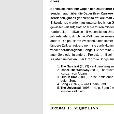
(Uwe)
Bands, die nicht nur wegen der Dauer ihrer 
sondern auch über die Dauer ihrer Karriere
schrieben, gibt es gar nicht so oft, wie man v
Entweder sie wurden aus unterschiedlichen 
gewisser Zeit aufgelöst oder sie touren mit d
Karrierestart – teilweise mit wesentlichen U
jahrzehntelang durch die Welt. Beispielsweis
anders. Die pausieren zwischen Alben immer 
längere Zeit, schreiben, wenn sie zurückkom
wieder
herausragende Songs
. Die schreibt
auch Solo oder in anderen Projekten, mit sein
sie aber am besten. Hier fünf große Songs aus
The Narcisst
(2023) - auf dem Weg z
Under The Westway
(2012) - herausr
Konzert von Albarn
Out Of Time
(2003) – eine Platte ohn
guten Song
Song 2
(1997) – was für ein Brett
The Universal
(1995) – nein, Song 2 w
aus der Zeit davor
Dienstag. 13. August: LINA_