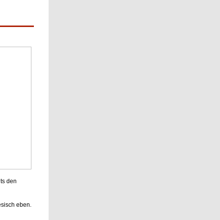
ts den
esisch eben.