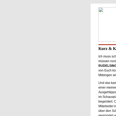
Kurz & 
Ich muss sch
müssen noch
RUDELSINGE
von Euch ko
Mitsingen wi
Und das kam 
einer meiner
Ausgehtipp
im Schauspie
begeistert. 
Mitarbeiter:
über den Sch
gegründet u