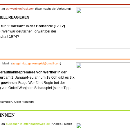
e an
schwoebke@aol.com
(Uwe macht die Verlosung)
NELL REAGIEREN
 für "Emirsian" in der Brotfabrik (17.12)
.
 Wer war deutscher Torwart bei der
schaft 1974?
n Martin (
ausgehtipp.gewinnspiel@gmail.com
)
eraufnahmepremiere von Werther in der
urt
am 1. Januar/Neujahr um 18.00h gibt es
3 x
u gewinnen
. Frage:Wer führt Regie bei der
g von Onkel Wanja im Schauspiel (siehe Tipp
?
 Aumüller / Oper Frankfurt
INNEN
e an
ausgehen-in-offenbach@web.de
(Andrea). Merci!