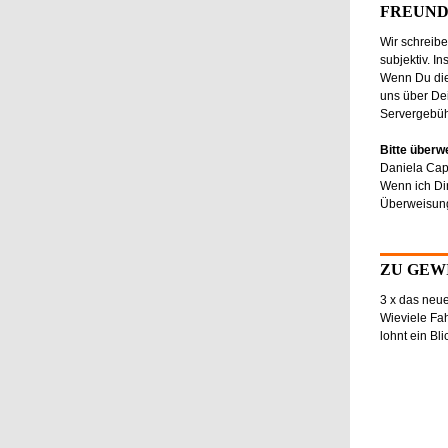
FREUND*
Wir schreibe
subjektiv. I
Wenn Du die
uns über Dei
Servergebüh
Bitte überw
Daniela Cap
Wenn ich Dir
Überweisun
ZU GEW
3 x das neue
Wieviele Fah
lohnt ein Bli