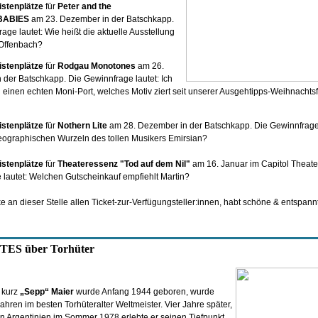
istenplätze
für
Peter and the
BABIES
am 23. Dezember in der Batschkapp.
age lautet: Wie heißt die aktuelle Ausstellung
Offenbach?
istenplätze
für
Rodgau Monotones
am 26.
der Batschkapp. Die Gewinnfrage lautet: Ich
 einen echten Moni-Port, welches Motiv ziert seit unserer Ausgehtipps-Weihnachts
istenplätze
für
Nothern Lite
am 28. Dezember in der Batschkapp. Die Gewinnfrage
geographischen Wurzeln des tollen Musikers Emirsian?
istenplätze
für
Theateressenz "Tod auf dem Nil"
am 16. Januar im Capitol Theater
lautet: Welchen Gutscheinkauf empfiehlt Martin?
 an dieser Stelle allen Ticket-zur-Verfügungsteller:innen, habt schöne & entspann
ES über Torhüter
 kurz
„Sepp“ Maier
wurde Anfang 1944 geboren, wurde
Jahren im besten Torhüteralter Weltmeister. Vier Jahre später,
n Argentinien im Sommer 1978 erlebte er seinen Tiefpunkt