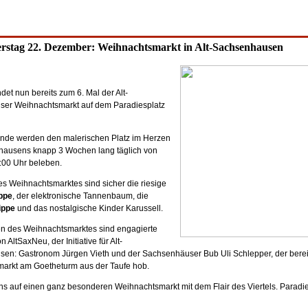
rstag 22. Dezember: Weihnachtsmarkt in Alt-Sachsenhausen
ndet nun bereits zum 6. Mal der Alt-
er Weihnachtsmarkt auf dem Paradiesplatz
nde werden den malerischen Platz im Herzen
hausens knapp 3 Wochen lang täglich von
3:00 Uhr beleben.
es Weihnachtsmarktes sind sicher die riesige
ppe
, der elektronische Tannenbaum, die
ippe
und das nostalgische Kinder Karussell.
ren des Weihnachtsmarktes sind engagierte
n AltSaxNeu, der Initiative für Alt-
en: Gastronom Jürgen Vieth und der Sachsenhäuser Bub Uli Schlepper, der berei
arkt am Goetheturm aus der Taufe hob.
ns auf einen ganz besonderen Weihnachtsmarkt mit dem Flair des Viertels. Paradi