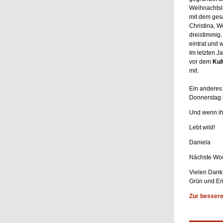
Weihnachtsl
mit dem gesa
Christina, W
dreistimmig.
eintrat und w
Im letzten 
vor dem
Kul
mit.
Ein anderes
Donnerstag
Und wenn ihr
Lebt wild!
Daniela
Nächste Woc
Vielen Dank
Grün und Eri
Zur bessere