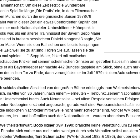
nalmannschaft. Um diese Zeit setzt die wunderbare
n in Spielfilmlänge „Die Profis“ ein, in dem Filmemacher
rn München durch die ereignisreiche Saison 1978/79
aier war in dieser Zeit ein etwas überforderter Kapitän der
mmer noch Nationalspieler. Unbestrittener Höhepunkt in
ku war, als ein älterer Trainingsast der Bayern Sepp Maier
las und in breitem hessischem Dialekt sinngemäß sagte „Sie
Herr Maier. Wenn sie den Ball sehen und bis sie losspringen,
el Zeit, weil sie zu alt sind. Hören Sie auf, lassen sie die
mal spielen ….“. Sepp Maier, frisiert mit modischer
chaut den Kritiker mit seinem schelmischen Grinsen an, getroffen hat es ihn aber s
te er als Bayernkeeper (er machte 442 Bundesligaspiele am Stück, ohne auch nur 
im deutschen Tor zu Ende, dann verunglückte er im Juli 1979 mit dem Auto schwer
ere beenden.
h schicksalhaften Abschied von der großen Bühne erlebt ggfs. nun Weltmeistertor
sich, im Alter von 36 Jahren, nach einem – erneuten – Tiefpunkt „seiner“ Nationalm
n Unterschenkel brach. Auch Neuer sollte – bei allem Respekt vor seinen Erfolgen 
enter Neubeginn erscheint angebracht, gerade weil eine Europameisterschaft im 
die möglichen Nachfolger mittlerweile nicht mehr schlechter sind. Vor der WM besch
nders, ich – und hoffentlich auch der Nationaltrainer – wurden aber eines Bessere
 Weltmeistertorwart,
Bodo Illgner
(WM 1990) brauchte keine Verletzung, um zu erk
t. Er nahm sich vorher aus mehr oder weniger durch sein Verhalten selbst aus dem T
inderter Weltmeister,
Toni Schumacher
(WM-Endspiel 1982 & 1986), der über die I