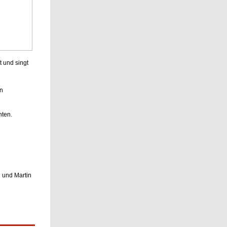
 und singt
n
nten.
 und Martin