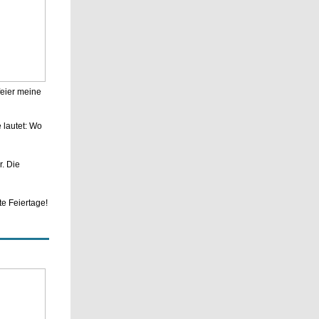
feier meine
 lautet: Wo
. Die
te Feiertage!