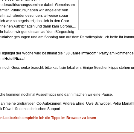
iederauffrischungsseminar dabei. Gemeinsam
mten Publikum, haben wir, angeleitet von
eihnachtslieder gesungen, teilweise sogar
 Ich war so begeistert, dass ich in den Chor
ir einen Auftritt hatten und dann kam Corona....
Jahr haben wir gemeinsam auf dem Bürgersteig
turlabor
gesungen und am Sonntag nun auf dem Paradiesplatz. Ich hoffe ihr kommt
 Highlight der Woche wird bestimmt die
"30 Jahre infracom" Party
am kommende
 im
Hotel Nizza
!
 noch Geschenke braucht: bitte kauft sie lokal ein. Einige Geschenktipps stehen u
he kommen nochmal Ausgehtipps und dann machen wir eine Pause.
 an meine großartigen Co-Autor:innen: Andrea Ehrig, Uwe Schwöbel, Petra Manahl
k Düwel für den technischen Support.
n Lesbarkeit empfehle ich die Tipps im Browser zu lesen