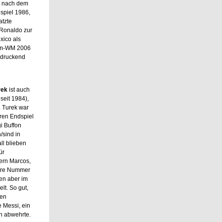
st nach dem
spiel 1986,
atzte
 Ronaldo zur
xico als
eim-WM 2006
ndruckend
rek
ist auch
seit 1984),
. Turek war
ren Endspiel
i Buffon
/sind in
ll blieben
ür
ern Marcos,
ßere Nummer
en aber im
lt. So gut,
gen
e Messi, ein
en abwehrte.