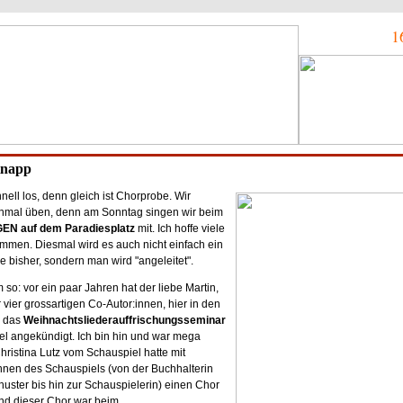
1
Knapp
nell los, denn gleich ist Chorprobe. Wir
mal üben, denn am Sonntag singen wir beim
N auf dem Paradiesplatz
mit. Ich hoffe viele
mmen. Diesmal wird es auch nicht einfach ein
e bisher, sondern man wird "angeleitet".
so: vor ein paar Jahren hat der liebe Martin,
 vier grossartigen Co-Autor:innen, hier in den
s das
Weihnachtsliederauffrischungsseminar
l angekündigt. Ich bin hin und war mega
Christina Lutz vom Schauspiel hatte mit
innen des Schauspiels (von der Buchhalterin
uster bis hin zur Schauspielerin) einen Chor
nd dieser Chor war beim