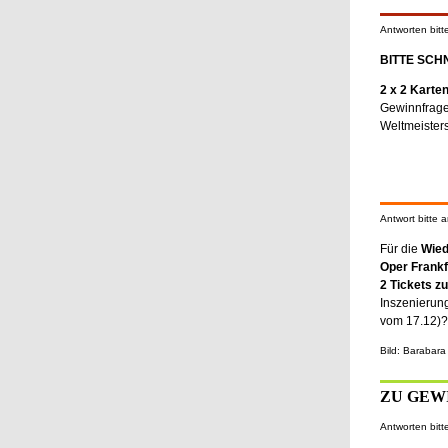
Antworten bitt
BITTE SCH
2 x 2 Karten
Gewinnfrage:
Weltmeister
Antwort bitte a
Für die
Wied
Oper Frankf
2 Tickets z
Inszenierun
vom 17.12)
Bild: Barabara
ZU GEW
Antworten bitt