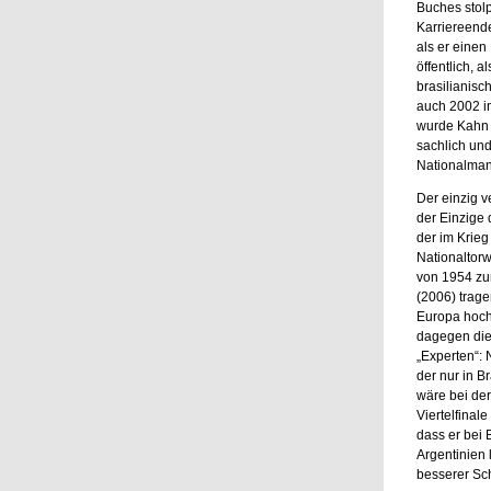
Buches stolp
Karriereend
als er einen
öffentlich, 
brasilianisc
auch 2002 i
wurde Kahn 
sachlich und
Nationalmann
Der einzig v
der Einzige 
der im Krieg
Nationaltor
von 1954 zur
(2006) trage
Europa hochg
dagegen die 
„Experten“: 
der nur in B
wäre bei der
Viertelfinale
dass er bei 
Argentinien 
besserer Sch