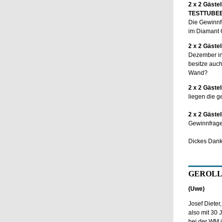
2 x 2 Gästel
TESTTUBE
Die Gewinnfr
im Diamant 
2 x 2 Gästel
Dezember in 
besitze auch
Wand?
2 x 2 Gästel
liegen die 
2 x 2 Gästel
Gewinnfrage 
Dickes Danke
GEROLLT
(Uwe)
Josef Dieter,
also mit 30 
bei der WM i