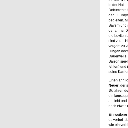
in der Natio
Dokumentatio
den FC Baye
begleiten. M
Bayern und i
genannter Do
die Leviten 
sind zu alt 
vergeht zu vi
Jungen doch 
Dauerwelle s
Saison spiel
fehlen) und 
seine Karri
Einen ähnlic
Neuer
, der 
Skifahren de
ein konsequ
ansteht und 
noch etwas a
Ein weiterer
es vorbei is
wie ein verh