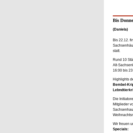
Bis Donne
(Daniela)
Bis 22.12. fi
Sachsenhäus
statt.
Rund 10 Stä
Alt-Sachsen
16:00 bis 2
Highlights d
Bembel-Kri
Lebndtierkr
Die Initiato
Mitglieder vo
Sachsenhaus
Weihnachtsm
Wir freuen u
Specials: