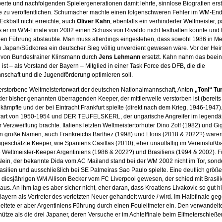
erte und nachfolgenden Spielergenerationen damit lehrte, sinnlose Biografien er
e zu veröffentlichen. Schumacher machte einen folgenschweren Fehler im WM-End
 Eckball nicht erreichte, auch
Oliver Kahn
, ebenfalls ein verhinderter Weltmeister, p
als er im WM-Finale von 2002 einen Schuss von Rivaldo nicht festhalten konnte und
hen Führung abstaubte. Man muss allerdings eingestehen, dass sowohl 1986 in Me
n Japan/Südkorea ein deutscher Sieg völlig unverdient gewesen wäre. Vor der H
von Bundestrainer Klinsmann durch
Jens Lehmann
e
rsetzt. Kahn nahm das beei
 ist – als Vorstand der Bayern – Mitglied in einer Task Force des DFB, die die
schaft und die Jugendförderung optimieren soll.
erstorbene Weltmeistertorwart der deutschen Nationalmannschaft, Anton
„Toni“ Tu
der bisher genannten überragenden Keeper, der mittlerweile verstorben ist (bereits 
 kämpfte und der bei Eintracht Frankfurt spielte (direkt nach dem Krieg, 1946-1947)
wart von 1950-1954 und DER TEUFELSKERL, der ungarische Angreifer im legendä
 Verzweiflung brachte. Italiens letzten Weltmeistertorhüter Dino Zoff (1982) und Gig
n große Namen, auch Frankreichs Barthez (1998) und Lloris (2018 & 2022?) waren
eschätzte Keeper, wie Spaniens Casillas (2010); eher unauffällig im Vereinsfußba
Weltmeister-Keeper Argentiniens (1986 & 2022?) und Brasiliens (1994 & 2002). F
Nein, der bekannte Dida vom AC Mailand stand bei der WM 2002 nicht im Tor, sond
rasilien und ausschließlich bei SE Palmeiras Sao Paulo spielte. Eine deutlich grö
 diesjährigen WM Allison Becker vom FC Liverpool gewesen, der schied mit Brasili
 aus. An ihm lag es aber sicher nicht, eher daran, dass Kroatiens Livakovic so gut hie
Bayern als Vertreter des verletzten Neuer gehandelt wurde / wird. Im Halbfinale ge
leitete er aber Argentiniens Führung durch einen Foulelfmeter ein. Den verwandelt
ütze als die drei Japaner, deren Versuche er im Achtelfinale beim Elfmeterschieß