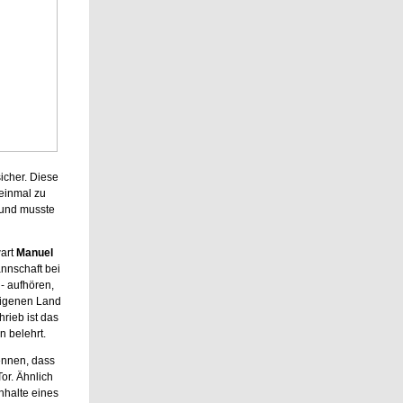
icher. Diese
einmal zu
 und musste
wart
Manuel
annschaft bei
- aufhören,
eigenen Land
rieb ist das
n belehrt.
ennen, dass
or. Ähnlich
nhalte eines