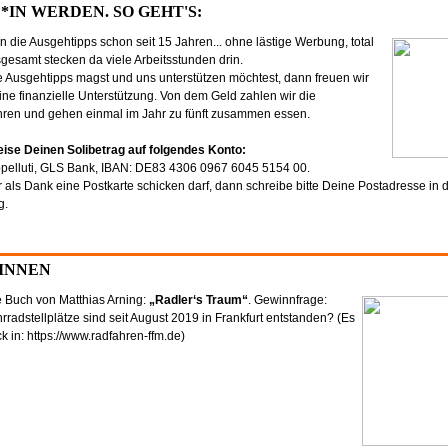
IN WERDEN. SO GEHT'S:
n die Ausgehtipps schon seit 15 Jahren... ohne lästige Werbung, total
nsgesamt stecken da viele Arbeitsstunden drin.
 Ausgehtipps magst und uns unterstützen möchtest, dann freuen wir
ne finanzielle Unterstützung. Von dem Geld zahlen wir die
ren und gehen einmal im Jahr zu fünft zusammen essen.
eise Deinen Solibetrag auf folgendes Konto:
pelluti, GLS Bank, IBAN: DE83 4306 0967 6045 5154 00.
 als Dank eine Postkarte schicken darf, dann schreibe bitte Deine Postadresse in d
g.
INNEN
 Buch von Matthias Arning:
„Radler‘s Traum“
. Gewinnfrage:
rradstellplätze sind seit August 2019 in Frankfurt entstanden? (Es
ck in: https://www.radfahren-ffm.de)