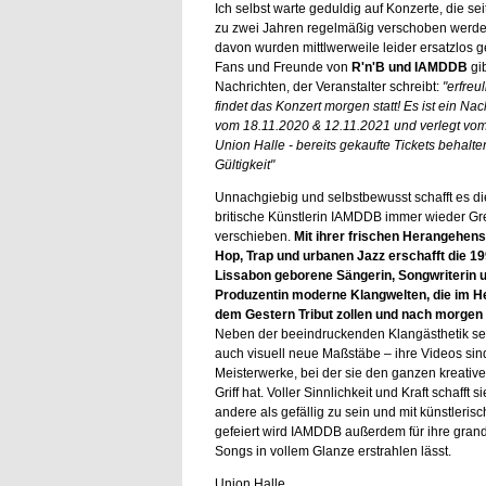
Ich selbst warte geduldig auf Konzerte, die seit
zu zwei Jahren regelmäßig verschoben werd
davon wurden mittlwerweile leider ersatzlos g
Fans und Freunde von
R'n'B und IAMDDB
gib
Nachrichten, der Veranstalter schreibt:
"erfreu
findet das Konzert morgen statt! Es ist ein Na
vom 18.11.2020 & 12.11.2021 und verlegt vo
Union Halle - bereits gekaufte Tickets behalte
Gültigkeit"
Unnachgiebig und selbstbewusst schafft es di
britische Künstlerin IAMDDB immer wieder Gr
verschieben.
Mit ihrer frischen Herangehen
Hop, Trap und urbanen Jazz erschafft die 19
Lissabon geborene Sängerin, Songwriterin 
Produzentin moderne Klangwelten, die im He
dem Gestern Tribut zollen und nach morgen 
Neben der beeindruckenden Klangästhetik se
auch visuell neue Maßstäbe – ihre Videos si
Meisterwerke, bei der sie den ganzen kreativ
Griff hat. Voller Sinnlichkeit und Kraft schafft si
andere als gefällig zu sein und mit künstleris
gefeiert wird IAMDDB außerdem für ihre grand
Songs in vollem Glanze erstrahlen lässt.
Union Halle