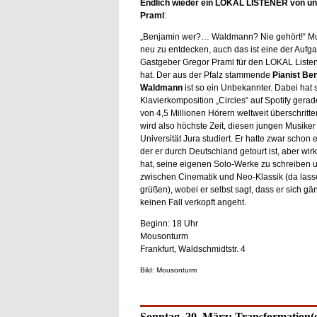
Endlich wieder ein LOKAL LISTENER von un
Praml
:
„Benjamin wer?… Waldmann? Nie gehört!“ Mu
neu zu entdecken, auch das ist eine der Aufga
Gastgeber Gregor Praml für den LOKAL Listene
hat. Der aus der Pfalz stammende
Pianist Be
Waldmann
ist so ein Unbekannter. Dabei hat 
Klavierkomposition „Circles“ auf Spotify gera
von 4,5 Millionen Hörern weltweit überschritt
wird also höchste Zeit, diesen jungen Musiker
Universität Jura studiert. Er hatte zwar scho
der er durch Deutschland getourt ist, aber wi
hat, seine eigenen Solo-Werke zu schreiben un
zwischen Cinematik und Neo-Klassik (da lass
grüßen), wobei er selbst sagt, dass er sich g
keinen Fall verkopft angeht.
Beginn: 18 Uhr
Mousonturm
Frankfurt, Waldschmidtstr. 4
Bild: Mousonturm
Sonntag, 20. März: Transformation(