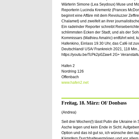
Wärterin Simone (Lea Seydoux) Muse und Mo
Reporterin Lucinda Krementz (Frances McDo
beginnt eine Affäre mit dem Revoluzzer Zeffire
Chalamet) und zweifelt an ihrer journalistischen
Ein radelnder Reporter schreibt Reisebericht
schlimmsten Ecken der Stadt, und als der So
Kommissars (Mathieu Amalric) entführt wird, k
Hafenkino, Einlass 19.30 Uhr, das Café ist zu
Deutschland/ USA/ Frankreich 2021, 118 Min., 
https://youtu.be/TcPk2p0Zaw4 2G+ Veranstalt
Hafen 2
Nordring 126
Offenbach
www.hafen2.net
Freitag, 18. März: Of/ Donbass
(Andrea)
Seit drei Wochen(!) lässt Putin die Ukraine in 
Asche legen und kein Ende in Sicht. Aufgeben 
Option und das ist gut so, ich wünsche den ta
Kämpfern Durchhaltevermögen und vor allem E