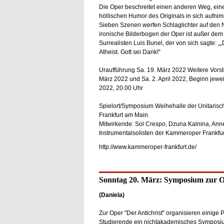
Die Oper beschreitet einen anderen Weg, ein
höllischen Humor des Originals in sich aufnim
Sieben Szenen werfen Schlaglichter auf den N
ironische Bilderbogen der Oper ist außer dem
Surrealisten Luis Bunel, der von sich sagte: „
Atheist. Gott sei Dank!“
Uraufführung Sa. 19. März 2022 Weitere Vorstell
März 2022 und Sa. 2. April 2022, Beginn jewei
2022, 20.00 Uhr
Spielort/Symposium Weihehalle der Unitarisch
Frankfurt am Main.
Mitwirkende: Sol Crespo, Dzuna Kalnina, Annet
Instrumentalsolisten der Kammeroper Frankfur
http://www.kammeroper-frankfurt.de/
Sonntag 20. März: Symposium zur O
(Daniela)
Zur Oper "Der Antichrist" organisieren einige 
Studierende ein nichtakademisches Symposium. 