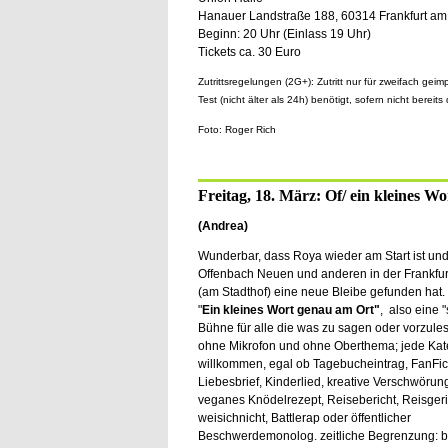
Hanauer Landstraße 188, 60314 Frankfurt am
Beginn: 20 Uhr (Einlass 19 Uhr)
Tickets ca. 30 Euro
Zutrittsregelungen (2G+): Zutritt nur für zweifach gei
Test (nicht älter als 24h) benötigt, sofern nicht bereits
Foto: Roger Rich
Freitag, 18. März: Of/ ein kleines Wo
(Andrea)
Wunderbar, dass Roya wieder am Start ist und
Offenbach Neuen und anderen in der Frankfur
(am Stadthof) eine neue Bleibe gefunden hat. 
"
Ein kleines Wort genau am Ort"
, also eine 
Bühne für alle die was zu sagen oder vorzule
ohne Mikrofon und ohne Oberthema; jede Kate
willkommen, egal ob Tagebucheintrag, FanFict
Liebesbrief, Kinderlied, kreative Verschwörun
veganes Knödelrezept, Reisebericht, Reisgeri
weisichnicht, Battlerap oder öffentlicher
Beschwerdemonolog. zeitliche Begrenzung: bi