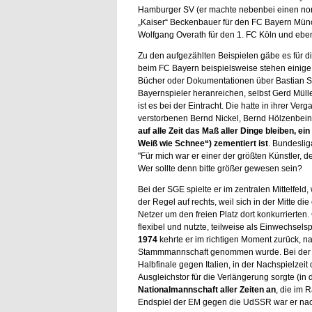
Hamburger SV (er machte nebenbei einen no
„Kaiser“ Beckenbauer für den FC Bayern Mün
Wolfgang Overath für den 1. FC Köln und eben 
Zu den aufgezählten Beispielen gäbe es für 
beim FC Bayern beispielsweise stehen einige 
Bücher oder Dokumentationen über Bastian S
Bayernspieler heranreichen, selbst Gerd Mülle
ist es bei der Eintracht. Die hatte in ihrer Ve
verstorbenen Bernd Nickel, Bernd Hölzenbein 
auf alle Zeit das Maß aller Dinge bleiben, e
Weiß wie Schnee“) zementiert ist
. Bundeslig
"Für mich war er einer der größten Künstler, de
Wer sollte denn bitte größer gewesen sein?
Bei der SGE spielte er im zentralen Mittelfeld,
der Regel auf rechts, weil sich in der Mitte 
Netzer um den freien Platz dort konkurrierten
flexibel und nutzte, teilweise als Einwechselsp
1974
kehrte er im richtigen Moment zurück, 
Stammmannschaft genommen wurde. Bei der WM
Halbfinale gegen Italien, in der Nachspielzeit
Ausgleichstor für die Verlängerung sorgte (in 
Nationalmannschaft aller Zeiten an
, die im
Endspiel der EM gegen die UdSSR war er nach