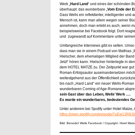
Werk „
Hard Land
“ und eines der schönsten B
überhaupt: das wunderbare „
Vom Ende der E
Dass Wells ein reflektierter, intelligenter un
Mensch ist, kann man allein wegen seiner Bü
annehmen, doch man erlebt es auch, wenn m
beispielsweise bei Facebook folgt. Dort reagier
und zugewandt auf Kommentare unter seinen 
Umfangreiche Interviews gibt es selten. Umso
dass man sie in einem Podcast von Mathias „
Hielscher, dem ehemaligen Mitglied der Band 
Jetzt“ hören kann. Hielscher hinterlegte in d
dem HOTEL MATZE zu. Der Zeitpunkt war gut ge
Roman-Erfolgsautor auseinandersetzen möchte. 
weitestgehend aus der Öffentlichkeit zurückzieh
bis nach „Hard Land“ ein neuer Wells-Roman 
wunderbaren Coming of Age-Romanen abgre
sein Gast über das Leben, Wells’ Werk ….
Es wurde ein wunderbares, bedeutendes Ges
Unter anderem bei Spotify unter Hotel Matze
https://open.spotify.com/episode/7uEw13
Bild: Benedict Wells Facebook / Copyright: Hotel Matze