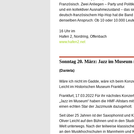
Französisch. Zwei Anliegen – Party und Poli
und ein kollektiver Ausnahmezustand – das si
deutsch-französischem Hip-Hop hat die Band s
denselben Anspruch: Ob 10 oder 10.000 Leute,
16 Uhr im
Hafen 2, Nordring, Offenbach
www.hafen2.net
Sonntag 20. März: Jazz im Museum m
(Daniela)
Wäre ich nicht im Gadde, wäre ich beim Konzer
Leicht im Historischen Museum Frankfur.
Frankfurt, 17.03.2022 Für ihr nächstes Konzer
„Jazz im Museum“ haben die HMF-Allstars mit 
einen echten Star der Jazzmusik dazugeholt.
Seit über 25 Jahren ist der Saxophonist und Kla
Oliver Leicht auf den Bühnen und in den Studi
Welt unterwegs. Nach der teilweise klassisch
an den Musikhochschulen in Mannheim und 