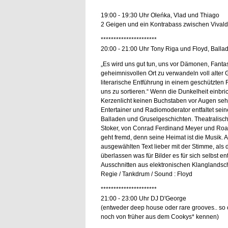
**********************
19:00 - 19:30 Uhr Oleńka, Vlad und Thiago
2 Geigen und ein Kontrabass zwischen Vival
**********************
20:00 - 21:00 Uhr Tony Riga und Floyd, Balla
„Es wird uns gut tun, uns vor Dämonen, Fantas
geheimnisvollen Ort zu verwandeln voll alter
literarische Entführung in einem geschützten 
uns zu sortieren.“ Wenn die Dunkelheit einbri
Kerzenlicht keinen Buchstaben vor Augen se
Entertainer und Radiomoderator entfaltet sein
Balladen und Gruselgeschichten. Theatralische
Stoker, von Conrad Ferdinand Meyer und Roald
geht fremd, denn seine Heimat ist die Musik. A
ausgewählten Text lieber mit der Stimme, als 
überlassen was für Bilder es für sich selbst en
Ausschnitten aus elektronischen Klanglandscha
Regie / Tankdrum / Sound : Floyd
**********************
21:00 - 23:00 Uhr DJ D'George
(entweder deep house oder rare grooves.. so od
noch von früher aus dem Cookys* kennen)