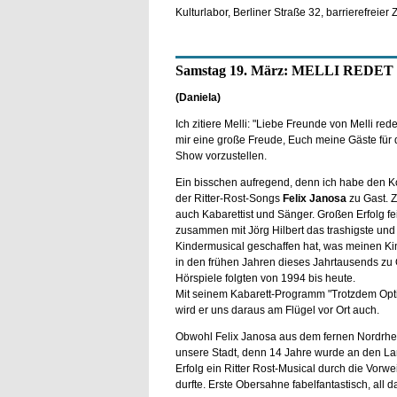
Kulturlabor, Berliner Straße 32, barrierefrei
Samstag 19. März: MELLI REDET M
(Daniela)
Ich zitiere Melli: "Liebe Freunde von Melli redet
mir eine große Freude, Euch meine Gäste für 
Show vorzustellen.
Ein bisschen aufregend, denn ich habe den 
der Ritter-Rost-Songs
Felix Janosa
zu Gast. Z
auch Kabarettist und Sänger. Großen Erfolg feie
zusammen mit Jörg Hilbert das trashigste und 
Kindermusical geschaffen hat, was meinen Ki
in den frühen Jahren dieses Jahrtausends zu
Hörspiele folgten von 1994 bis heute.
Mit seinem Kabarett-Programm "Trotzdem Optimis
wird er uns daraus am Flügel vor Ort auch.
Obwohl Felix Janosa aus dem fernen Nordrhei
unsere Stadt, denn 14 Jahre wurde an den L
Erfolg ein Ritter Rost-Musical durch die Vorwe
durfte. Erste Obersahne fabelfantastisch, all d