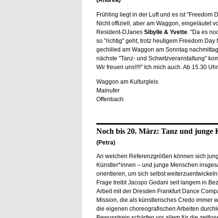
(Andrea)
Frühling liegt in der Luft und es ist "Freedom 
Nicht offiziell, aber am Waggon, eingeläutet 
Resident-DJanes
Sibylle & Yvette
. "Da es no
so "richtig" geht, trotz heutigem Freedom Day f
gechilled am Waggon am Sonntag nachmittag..
nächste "Tanz- und Schwitzveranstaltung" ko
Wir freuen uns!!!!" Ich mich auch. Ab 15.30 Uhr
Waggon am Kulturgleis
Mainufer
Offenbach
Noch bis 20. März: Tanz und junge 
(Petra)
An welchen Referenzgrößen können sich jun
Künstler*innen – und junge Menschen insge
orientieren, um sich selbst weiterzuentwickel
Frage treibt Jacopo Godani seit langem in Bez
Arbeit mit der Dresden Frankfurt Dance Comp
Mission, die als künstlerisches Credo immer 
die eigenen choreografischen Arbeiten durchl
Bewusstsein schärfen vor allem für die zeitlo