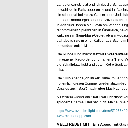
Lange erwartet, jetzt endlich da: die Schausp
obwohl sie in Paris geboren ist und ihr Nac
sie schonmal bei mir zu Gast mit dem Jodlklu
und der Dramaturgin Johanna Milz betreibt. Jetz
in den 90er Jahren als Elevin am Wiener Bu
renommierten Spielstätten in Österreich, bevo
wirkt sie im Rhein-Main-Gebiet, ob am Mouson
da habe ich sie in einer Kaffeehaus-Szene in 
besonders entzückt hat.
Die Runde rund macht
Matthias Westerweller
mit eigener Radio-Sendung namens "Hello Mello
die Schallplatte liebt und guten Retro Soul, a
mischt.
Die Club-Abende, ob im Pik Dame im Bahnhofs
hoffentlich diesen Sommer wieder stattfindet,
Dass es auch Spaß macht über Musik zu reden,
Außerdem wieder am Start Frau Christiane vo
sprödem Charme. Und natürlich: Meine (M)ei
https://www.eventim-light.com/de/a/5f19554
www.melinahepp.com
MELLI REDET MIT - Ein Abend mit Gäst