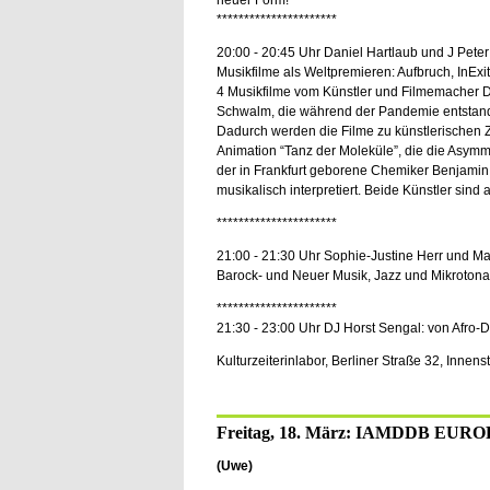
neuer Form!
**********************
20:00 - 20:45 Uhr Daniel Hartlaub und J Pet
Musikfilme als Weltpremieren: Aufbruch, InExit
4 Musikfilme vom Künstler und Filmemacher D
Schwalm, die während der Pandemie entstanden
Dadurch werden die Filme zu künstlerischen Z
Animation “Tanz der Moleküle”, die die Asymm
der in Frankfurt geborene Chemiker Benjamin
musikalisch interpretiert. Beide Künstler sind
**********************
21:00 - 21:30 Uhr Sophie-Justine Herr und M
Barock- und Neuer Musik, Jazz und Mikrotonali
**********************
21:30 - 23:00 Uhr DJ Horst Sengal: von Afro-
Kulturzeiterinlabor, Berliner Straße 32, Innens
Freitag, 18. März: IAMDDB EU
(Uwe)