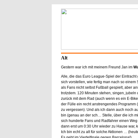
Alt
Gestern war ich mit meinem Freund Jan im
Wa
Alle, die das Euro League-Spiel der Eintrac
sich vorstellen, wie fertig man nach so einem S
als Fans nicht selbst Fußball gespielt, aber a
trotzdem. 120 Minuten stehen, singen, jubeln
zurück mit dem Rad (auch wenn es ein E-Bike i
der Fülle ein recht anstrengendes Programm (
zu vergessen). Und als ich dann auch noch a
bin (genau an der sch… Stelle, über die ich m
sich hunderte Fans und Radfahrer einen Weg 
dann erst um 0:30 Uhr wieder zu Hause war, k
Ich bin echt zu alt für solche Aktionen … (heut
Es geht im Viertelfinale gegen Barcelona!)