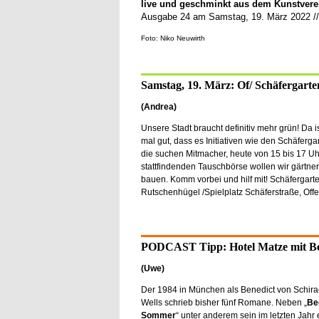
live und geschminkt aus dem Kunstvere
Ausgabe 24 am Samstag, 19. März 2022 //
Foto: Niko Neuwirth
Samstag, 19. März: Of/ Schäfergarte
(Andrea)
Unsere Stadt braucht definitiv mehr grün! Da i
mal gut, dass es Initiativen wie den Schäferga
die suchen Mitmacher, heute von 15 bis 17 Uh
stattfindenden Tauschbörse wollen wir gärtne
bauen. Komm vorbei und hilf mit! Schäfergart
Rutschenhügel /Spielplatz Schäferstraße, Off
PODCAST Tipp: Hotel Matze mit Be
(Uwe)
Der 1984 in München als Benedict von Schir
Wells schrieb bisher fünf Romane. Neben „
Be
Sommer
“ unter anderem sein im letzten Jahr