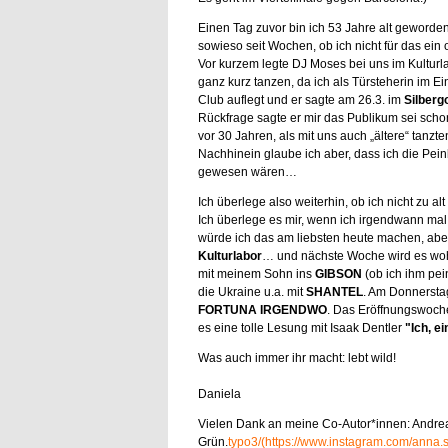
Einen Tag zuvor bin ich 53 Jahre alt geworde
sowieso seit Wochen, ob ich nicht für das ein
Vor kurzem legte DJ Moses bei uns im Kulturla
ganz kurz tanzen, da ich als Türsteherin im Ei
Club auflegt und er sagte am 26.3. im
Silberg
Rückfrage sagte er mir das Publikum sei schon 
vor 30 Jahren, als mit uns auch „ältere“ tanzte
Nachhinein glaube ich aber, dass ich die Pein
gewesen wären…
Ich überlege also weiterhin, ob ich nicht zu 
Ich überlege es mir, wenn ich irgendwann mal
würde ich das am liebsten heute machen, aber
Kulturlabor
… und nächste Woche wird es woh
mit meinem Sohn ins
GIBSON
(ob ich ihm pein
die Ukraine u.a. mit
SHANTEL
. Am Donnersta
FORTUNA IRGENDWO
. Das Eröffnungswoch
es eine tolle Lesung mit Isaak Dentler
"Ich, ei
Was auch immer ihr macht: lebt wild!
Daniela
Vielen Dank an meine Co-Autor*innen: Andre
Grün.
typo3/(https://www.instagram.com/anna.sa