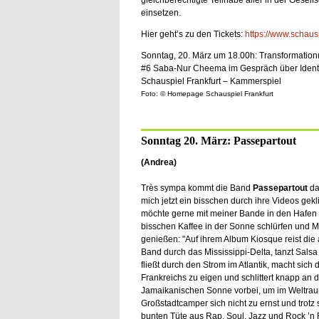
gleichberechtigte Teilhabe aller in der Gesell
einsetzen.
Hier geht’s zu den Tickets:
https://www.schausp
Sonntag, 20. März um 18.00h: Transformation
#6 Saba-Nur Cheema im Gespräch über Identit
Schauspiel Frankfurt – Kammerspiel
Foto: © Homepage Schauspiel Frankfurt
Sonntag 20. März: Passepartout
(Andrea)
Très sympa kommt die Band
Passepartout
da
mich jetzt ein bisschen durch ihre Videos gekl
möchte gerne mit meiner Bande in den Hafen 
bisschen Kaffee in der Sonne schlürfen und M
genießen: "Auf ihrem Album Kiosque reist die 
Band durch das Mississippi-Delta, tanzt Salsa
fließt durch den Strom im Atlantik, macht sich 
Frankreichs zu eigen und schlittert knapp an d
Jamaikanischen Sonne vorbei, um im Weltraum t
Großstadtcamper sich nicht zu ernst und trotz 
bunten Tüte aus Rap, Soul, Jazz und Rock ’n 