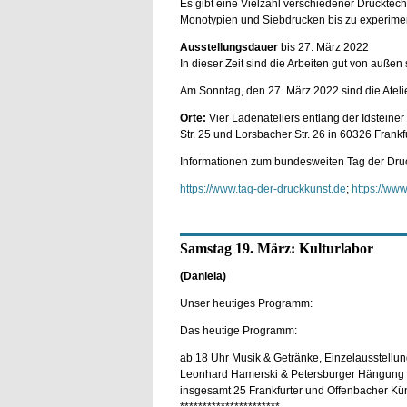
Es gibt eine Vielzahl verschiedener Drucktec
Monotypien und Siebdrucken bis zu experimen
Ausstellungsdauer
bis 27. März 2022
In dieser Zeit sind die Arbeiten gut von außen 
Am Sonntag, den 27. März 2022 sind die Atelie
Orte:
Vier Ladenateliers entlang der Idsteine
Str. 25 und Lorsbacher Str. 26 in 60326 Frankf
Informationen zum bundesweiten Tag der Dru
https://www.tag-der-druckkunst.de
;
https://www
Samstag 19. März: Kulturlabor
(Daniela)
Unser heutiges Programm:
Das heutige Programm:
ab 18 Uhr Musik & Getränke, Einzelausstellun
Leonhard Hamerski & Petersburger Hängung m
insgesamt 25 Frankfurter und Offenbacher Kün