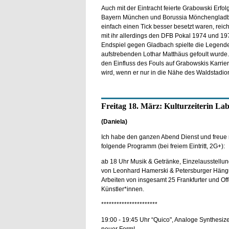
Auch mit der Eintracht feierte Grabowski Erfo
Bayern München und Borussia Mönchengladba
einfach einen Tick besser besetzt waren, reich
mit ihr allerdings den DFB Pokal 1974 und 1
Endspiel gegen Gladbach spielte die Legende a
aufstrebenden Lothar Matthäus gefoult wurde
den Einfluss des Fouls auf Grabowskis Karrier
wird, wenn er nur in die Nähe des Waldstadi
Freitag 18. März: Kulturzeiterin La
(Daniela)
Ich habe den ganzen Abend Dienst und freue 
folgende Programm (bei freiem Eintritt, 2G+):
ab 18 Uhr Musik & Getränke, Einzelausstellun
von Leonhard Hamerski & Petersburger Häng
Arbeiten von insgesamt 25 Frankfurter und Of
Künstler*innen.
**********************
19:00 - 19:45 Uhr “Quico", Analoge Synthesize