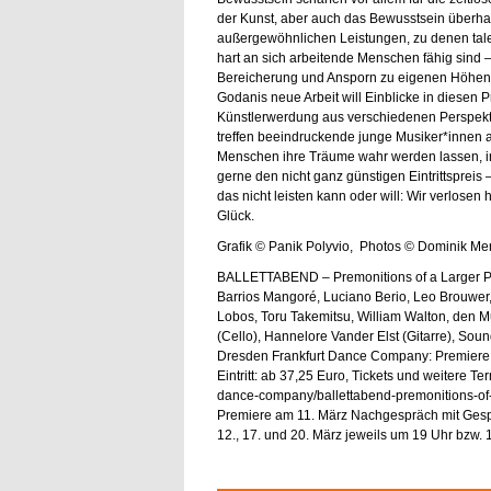
der Kunst, aber auch das Bewusstsein überhaup
außergewöhnlichen Leistungen, zu denen tale
hart an sich arbeitende Menschen fähig sind –
Bereicherung und Ansporn zu eigenen Höhenf
Godanis neue Arbeit will Einblicke in diesen 
Künstlerwerdung aus verschiedenen Perspekt
treffen beeindruckende junge Musiker*innen
Menschen ihre Träume wahr werden lassen, ind
gerne den nicht ganz günstigen Eintrittspreis 
das nicht leisten kann oder will: Wir verlosen 
Glück.
Grafik © Panik Polyvio, Photos © Dominik Me
BALLETTABEND – Premonitions of a Larger Pl
Barrios Mangoré, Luciano Berio, Leo Brouwer, 
Lobos, Toru Takemitsu, William Walton, den M
(Cello), Hannelore Vander Elst (Gitarre), So
Dresden Frankfurt Dance Company: Premiere,
Eintritt: ab 37,25 Euro, Tickets und weitere Te
dance-company/ballettabend-premonitions-of-a
Premiere am 11. März Nachgespräch mit Gesp
12., 17. und 20. März jeweils um 19 Uhr bzw.