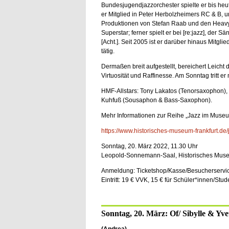
Bundesjugendjazzorchester spielte er bis heut
er Mitglied in Peter Herbolzheimers RC & B, 
Produktionen von Stefan Raab und den Heavyt
Superstar; ferner spielt er bei [re:jazz], der 
[Acht.]. Seit 2005 ist er darüber hinaus Mitgl
tätig.
Dermaßen breit aufgestellt, bereichert Leicht
Virtuosität und Raffinesse. Am Sonntag tritt 
HMF-Allstars: Tony Lakatos (Tenorsaxophon), M
Kuhfuß (Sousaphon & Bass-Saxophon).
Mehr Informationen zur Reihe „Jazz im Museum
https://www.historisches-museum-frankfurt.d
Sonntag, 20. März 2022, 11.30 Uhr
Leopold-Sonnemann-Saal, Historisches Museum
Anmeldung: Ticketshop/Kasse/Besucherservi
Eintritt: 19 € VVK, 15 € für Schüler*innen/St
Sonntag, 20. März: Of/ Sibylle & Yve