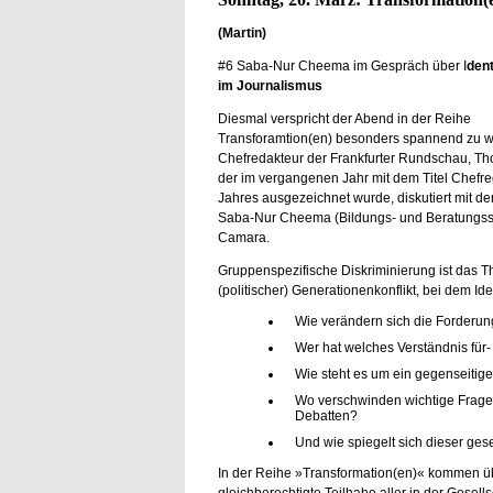
(Martin)
#6 Saba-Nur Cheema im Gespräch über I
dent
im Journalismus
Diesmal verspricht der Abend in der Reihe
Transforamtion(en) besonders spannend zu w
Chefredakteur der Frankfurter Rundschau, T
der im vergangenen Jahr mit dem Titel Chefre
Jahres ausgezeichnet wurde, diskutiert mit der
Saba-Nur Cheema (Bildungs- und Beratungsste
Camara.
Gruppenspezifische Diskriminierung ist das Th
(politischer) Generationenkonflikt, bei dem Ide
Wie verändern sich die Forderun
Wer hat welches Verständnis für
Wie steht es um ein gegenseitig
Wo verschwinden wichtige Fragen
Debatten?
Und wie spiegelt sich dieser ge
In der Reihe »Transformation(en)« kommen übe