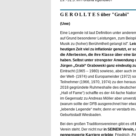
29.+31.3. im Fortuna Irgendwo?
G E R O L L T E S über "Grabi"
(Uwe)
Eine Legende ist laut Definition unter andere
auf Grund besonderer Leistungen, zum Beispie
Musik zu (hoher) Berühmtheit gelangt ist"
.
Lei
heutigen Zeit viel zu inflationär genutzt, er s
die Allerbesten, die ihre Klasse über eine l
haben. Selbst unter strengster Anwendung d
Jürgen „Grabi“ Grabowski ganz eindeutig z
Eintracht (1965 – 1980) sowieso, aber auch i
der Welt- (1974) und Europameister (1972) s
Teilnehmer (1966, 1970, 1974) zu den herausr
2018 gegründete Ruhmeshalle des deutschen
„Hall of Fame“) schaffte es der 44-fache Natio
im Gegensatz zu Andreas Möller aber unverst
(warum sollte der DFB ausgerechnet hier etwa
„lebende Legende“ mehr, denn er verstarb im
Geburtsstadt Wiesbaden.
Bei den großen Traditionsvereinen gibt es oft
Verein steht. Der nicht nur
in SEINEM Verein, 
nennenswerte Karriere erlebte
: Friedrich „F