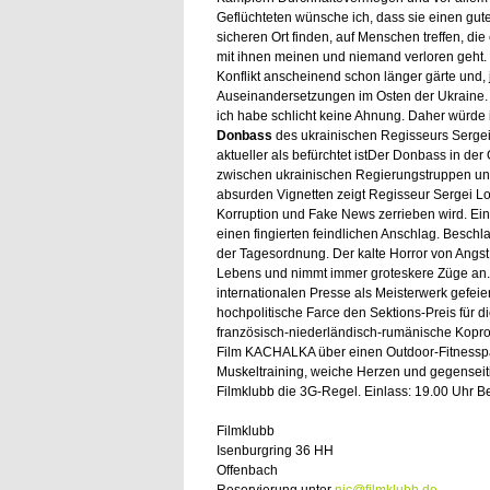
Geflüchteten wünsche ich, dass sie einen gut
sicheren Ort finden, auf Menschen treffen, die 
mit ihnen meinen und niemand verloren geht. 
Konflikt anscheinend schon länger gärte und, 
Auseinandersetzungen im Osten der Ukraine. 
ich habe schlicht keine Ahnung. Daher würde i
Donbass
des ukrainischen Regisseurs Sergei 
aktueller als befürchtet istDer Donbass in der O
zwischen ukrainischen Regierungstruppen und 
absurden Vignetten zeigt Regisseur Sergei Lo
Korruption und Fake News zerrieben wird. Ein
einen fingierten feindlichen Anschlag. Besch
der Tagesordnung. Der kalte Horror von Angst
Lebens und nimmt immer groteskere Züge a
internationalen Presse als Meisterwerk gefeiert
hochpolitische Farce den Sektions-Preis für d
französisch-niederländisch-rumänische Koprodu
Film KACHALKA über einen Outdoor-Fitnesspa
Muskeltraining, weiche Herzen und gegenseiti
Filmklubb die 3G-Regel. Einlass: 19.00 Uhr B
Filmklubb
Isenburgring 36 HH
Offenbach