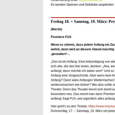
Reservierung unter
nic@filmklubb.de
Es werden Speisen und Getränke angeboten
Freitag 18. + Samstag, 19. März: Pr
(Martin)
Premiere FUX
Wenn es stimmt, dass jedem Anfang ein Zau
wohnt, dann wird an diesem Abend mächtig 
‚gezaubert‘…
„Das ist ein Anfang. Eine Ankündigung von et
sich alle, die das hier lesen, denken: „Aha, w
anfängt, dann möchte ich dabei sein!“ Und so 
Anfang eine Vorgeschichte. Aber wenn kein An
Anfang? Dann wäre Anfangen Weitermachen? Un
weiterzumachen wie bisher? Wie also sollte s
Theater. Denn das Theater kennt sich damit a
besonders neu. Das nennt man dann Premiere.
anfängt, fragt FUX, wie eigentlich alles anfan
Hier geht’s zu den Tickets:
https://www.mouson
Donnerstag, 17. – Samstag, 19. März um jewei