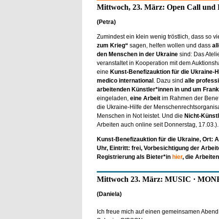
Mittwoch, 23. März: Open Call und 
(Petra)
Zumindest ein klein wenig tröstlich, dass so v
zum Krieg“
sagen, helfen wollen und dass
al
den Menschen in der Ukraine
sind: Das Atelie
veranstaltet in Kooperation mit dem Auktionsh
eine
Kunst-Benefizauktion für die Ukraine-H
medico international
. Dazu sind
alle professi
arbeitenden Künstler*innen in und um Frank
eingeladen,
eine Arbeit
im Rahmen der Benef
die Ukraine-Hilfe der Menschenrechtsorganisati
Menschen in Not leistet. Und die
Nicht-Künstle
Arbeiten auch online seit Donnerstag, 17.03.)
Kunst-Benefizauktion für die Ukraine, Ort: At
Uhr, Eintritt: frei, Vorbesichtigung der Arbe
Registrierung als Bieter*in
hier
, die Arbeite
Mittwoch 23. März: MUSIC · MO
(Daniela)
Ich freue mich auf einen gemeinsamen Abend