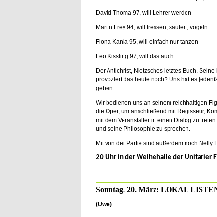
David Thoma 97, will Lehrer werden
Martin Frey 94, will fressen, saufen, vögeln
Fiona Kania 95, will einfach nur tanzen
Leo Kissling 97, will das auch
Der Antichrist, Nietzsches letztes Buch. Seine
provoziert das heute noch? Uns hat es jedenfal
geben.
Wir bedienen uns an seinem reichhaltigen Fig
die Oper, um anschließend mit Regisseur, Kom
mit dem Veranstalter in einen Dialog zu tret
und seine Philosophie zu sprechen.
Mit von der Partie sind außerdem noch Nelly H
20 Uhr in der Weihehalle der Unitarier F
Sonntag. 20. März: LOKAL LIST
(Uwe)