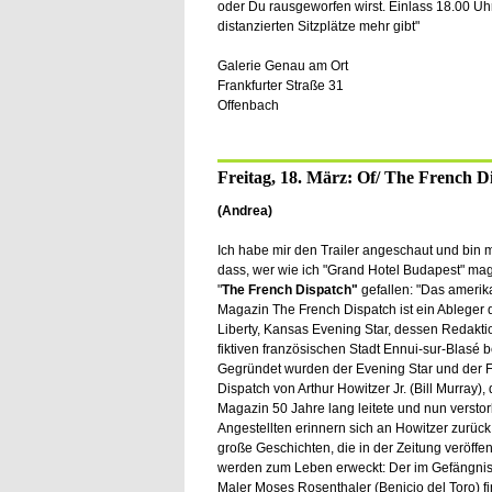
oder Du rausgeworfen wirst. Einlass 18.00 Uhr
distanzierten Sitzplätze mehr gibt"
Galerie Genau am Ort
Frankfurter Straße 31
Offenbach
Freitag, 18. März: Of/ The French D
(Andrea)
Ich habe mir den Trailer angeschaut und bin mi
dass, wer wie ich "Grand Hotel Budapest" mag
"
The French Dispatch"
gefallen: "Das amerik
Magazin The French Dispatch ist ein Ableger 
Liberty, Kansas Evening Star, dessen Redaktio
fiktiven französischen Stadt Ennui-sur-Blasé b
Gegründet wurden der Evening Star und der 
Dispatch von Arthur Howitzer Jr. (Bill Murray),
Magazin 50 Jahre lang leitete und nun verstor
Angestellten erinnern sich an Howitzer zurück
große Geschichten, die in der Zeitung veröffen
werden zum Leben erweckt: Der im Gefängnis
Maler Moses Rosenthaler (Benicio del Toro) fi