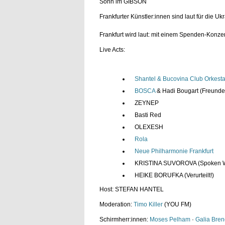
Sohn im GIBSON
Frankfurter Künstler:innen sind laut für die Ukr
Frankfurt wird laut: mit einem Spenden-Konz
Live Acts:
Shantel & Bucovina Club Orkesta
BOSCA
& Hadi Bougart (Freund
ZEYNEP
Basti Red
OLEXESH
Rola
Neue Philharmonie Frankfurt
KRISTINA SUVOROVA (Spoken 
HEIKE BORUFKA (Verurteilt!)
Host: STEFAN HANTEL
Moderation:
Timo Killer
(YOU FM)
Schirmherr:innen:
Moses Pelham
·
Galia Bren