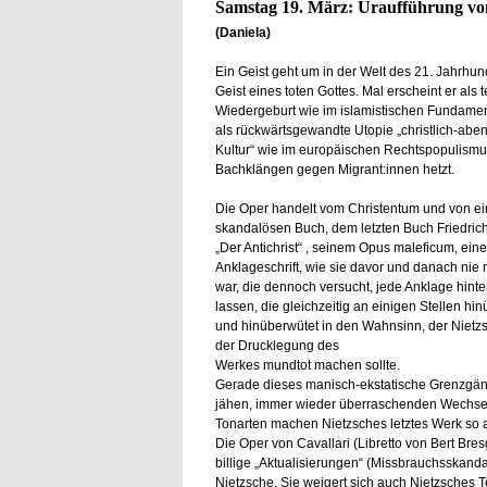
Samstag 19. März: Uraufführung von
(Daniela)
Ein Geist geht um in der Welt des 21. Jahrhun
Geist eines toten Gottes. Mal erscheint er als t
Wiedergeburt wie im islamistischen Fundamen
als rückwärtsgewandte Utopie „christlich-abe
Kultur“ wie im europäischen Rechtspopulismus
Bachklängen gegen Migrant:innen hetzt.
Die Oper handelt vom Christentum und von e
skandalösen Buch, dem letzten Buch Friedrich
„Der Antichrist“ , seinem Opus maleficum, eine
Anklageschrift, wie sie davor und danach nie
war, die dennoch versucht, jede Anklage hinter
lassen, die gleichzeitig an einigen Stellen hi
und hinüberwütet in den Wahnsinn, der Nietz
der Drucklegung des
Werkes mundtot machen sollte.
Gerade dieses manisch-ekstatische Grenzgän
jähen, immer wieder überraschenden Wechsel
Tonarten machen Nietzsches letztes Werk so 
Die Oper von Cavallari (Libretto von Bert Bre
billige „Aktualisierungen“ (Missbrauchsskanda
Nietzsche. Sie weigert sich auch Nietzsches T