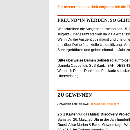
Zur besseren Lesbarkeit empfehle ich die T
FREUND*IN WERDEN. SO GEHT
Wir schreiben die Ausgehtipps schon seit 15 J
subjektiv. Insgesamt stecken da viele Arbeitss
Wenn Du die Ausgehtipps magst und uns unter
uns über Deine finanzielle Unterstützung. Von
Servergebühren und gehen einmal im Jahr zu
Bitte überweise Deinen Solibetrag auf folge
Daniela Cappelluti, GLS Bank, IBAN: DE83 4
Wenn ich Dir als Dank eine Postkarte schicken
Überweisung.
ZU GEWINNEN
Antworten bitte an Uwe:
schwoebke@aol.com
2 x 2 Karten
für das
Music Discovery Projec
Samstag, 26. März, 20 Uhr in der Jahrhunderth
Guest: Alice Merton & Band. Gewinnfrage: Wer