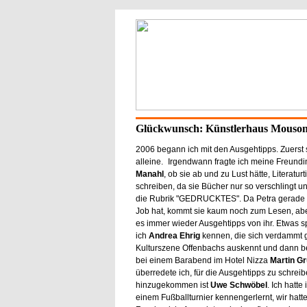
Glückwunsch: Künstlerhaus Mouson
2006 begann ich mit den Ausgehtipps. Zuerst 
alleine. Irgendwann fragte ich meine Freundi
Manahl
, ob sie ab und zu Lust hätte, Literaturt
schreiben, da sie Bücher nur so verschlingt u
die Rubrik "GEDRUCKTES". Da Petra gerade v
Job hat, kommt sie kaum noch zum Lesen, aber
es immer wieder Ausgehtipps von ihr. Etwas sp
ich
Andrea Ehrig
kennen, die sich verdammt g
Kulturszene Offenbachs auskennt und dann b
bei einem Barabend im Hotel Nizza
Martin G
überredete ich, für die Ausgehtipps zu schreibe
hinzugekommen ist
Uwe Schwöbel
. Ich hatte
einem Fußballturnier kennengerlernt, wir hatt