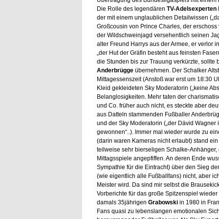
Übertragung des Bundesligaspiels mit einem b
Die Rolle des legendären
TV-Adelsexperten
der mit einem unglaublichen Detailwissen („da
Großcousin von Prince Charles, der erschoss 
der Wildschweinjagd versehentlich seinen Jagd
alter Freund Harrys aus der Armee, er verlor in
„der Hut der Gräfin besteht aus feinsten Fase
die Stunden bis zur Trauung verkürzte, sollte 
Anderbrügge
übernehmen. Der Schalker Altsta
Mittagessenszeit (Anstoß war erst um 18:30 Uh
Kleid gekleideten Sky Moderatorin („keine Absi
Belanglosigkeiten. Mehr taten der charismat
und Co. früher auch nicht, es steckte aber de
aus Datteln stammenden Fußballer Anderbrügge,
und der Sky Moderatorin („der Dävid Wagner is
gewonnen“..). Immer mal wieder wurde zu eine
(darin waren Kameras nicht erlaubt) stand ein
teilweise sehr bierseligen Schalke-Anhänger, 
Mittagsspiele angepfiffen. An deren Ende wusst
Sympathie für die Eintracht) über den Sieg de
(wie eigentlich alle Fußballfans) nicht, aber 
Meister wird. Da sind mir selbst die Brausekick
Vorberichte für das große Spitzenspiel wieder
damals 35jährigen
Grabowski
in 1980 in Fran
Fans quasi zu lebenslangen emotionalen Sicher