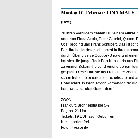
Montag 10. Februar: LINA MALY
(Uwe)
Zu ihren Vorbildern zählen laut einem Artikel in
anderem Fiona Apple, Peter Gabriel, Queen, 
Otis Redding und Franz Schubert. Das ist sch
Bandbreite, letzterer schimmert in ihrem roma
durch. Über diverse Support-Shows und einen A
hat sich die junge Rock Pop-Künstlerin aus 
zu einiger Bekanntheit und einer eigenen Tou
gespielt. Diese führt sie ins Frankfurter Zoom. 
schon früh eine eigene melancholische und a
Handschrift. In ihren Texten verhandelt sie di
heranwachsenden Generation.“
ZOOM
Frankfurt, Brönnerstrasse 5-9
Beginn: 21 Uhr
Tickets: 19 EUR zzgl. Gebühren
Nicht barrierefrei
Foto: Presseinfo