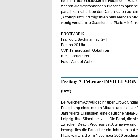
rudimentäres Geplucker mit Ngoni oder Balaf
zitieren die tiefdröhnenden Bläser äthiopische
panafrikanische Idee der Dänen schon auf ein
„Afrotropism“ und trägt ihren pulsierenden Mix
wenig verträumt präsentiert die Platte Afrofu
BROTFABRIK
Frankfurt, Bachmannstr. 2-4
Beginn 20 Uhr
VVK 18 Euro zzgl. Gebühren
Nicht barrierefrei
Foto: Manuel Weber
Freitag: 7. Februar: DISILLUSION
(Uwe)
Bei welchem Act würdet Ihr über Crowdfundin
Entstehung eines neuen Albums unterstützen?
Jahr feierte Disillusion, eine deutsche Metal-
Leipzig, ihre Silberhochzeit. Die Band, die sich
zwischen Death, Progressive, Alternative und
bewegt, lies die Fans über ein Jahrzehnt auf 
Platte warten, die im November 2019 erschien