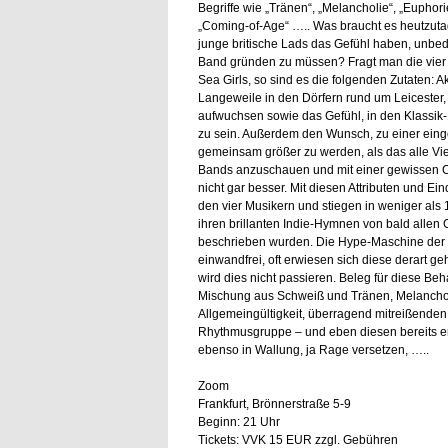
Begriffe wie „Tränen“, „Melancholie“, „Euphori
„Coming-of-Age“ ….. Was braucht es heutzuta
junge britische Lads das Gefühl haben, unbed
Band gründen zu müssen? Fragt man die vier
Sea Girls, so sind es die folgenden Zutaten: A
Langeweile in den Dörfern rund um Leicester,
aufwuchsen sowie das Gefühl, in den Klassik-
zu sein. Außerdem den Wunsch, zu einer ei
gemeinsam größer zu werden, als das alle Vier
Bands anzuschauen und mit einer gewissen C
nicht gar besser. Mit diesen Attributen und Ei
den vier Musikern und stiegen in weniger als
ihren brillanten Indie-Hymnen von bald allen
beschrieben wurden. Die Hype-Maschine der U
einwandfrei, oft erwiesen sich diese derart geh
wird dies nicht passieren. Beleg für diese Beh
Mischung aus Schweiß und Tränen, Melancholi
Allgemeingültigkeit, überragend mitreißenden 
Rhythmusgruppe – und eben diesen bereits e
ebenso in Wallung, ja Rage versetzen, …..
Zoom
Frankfurt, Brönnerstraße 5-9
Beginn: 21 Uhr
Tickets: VVK 15 EUR zzgl. Gebühren