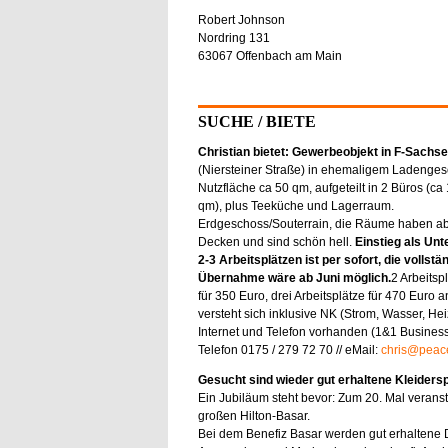
Robert Johnson
Nordring 131
63067 Offenbach am Main
SUCHE / BIETE
Christian bietet: Gewerbeobjekt in F-Sach
(Niersteiner Straße) in ehemaligem Ladengesc
Nutzfläche ca 50 qm, aufgeteilt in 2 Büros (ca
qm), plus Teeküche und Lagerraum.
Erdgeschoss/Souterrain, die Räume haben a
Decken und sind schön hell.
Einstieg als Unt
2-3 Arbeitsplätzen ist per sofort, die vollstä
Übernahme wäre ab Juni möglich.
2 Arbeitsp
für 350 Euro, drei Arbeitsplätze für 470 Euro
versteht sich inklusive NK (Strom, Wasser, He
Internet und Telefon vorhanden (1&1 Business
Telefon 0175 / 279 72 70 // eMail:
chris@peac
Gesucht sind wieder gut erhaltene Kleiders
Ein Jubiläum steht bevor: Zum 20. Mal veranst
großen Hilton-Basar.
Bei dem Benefiz Basar werden gut erhaltene