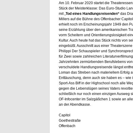
Am 10. Februar 2020 startet die Theateressen
Stück der Meisterklasse: Das Euro-Studio Land
mit „
Tod eines Handlungsreisenden“
das Dra
Millers auf die Bühne des Offenbacher Capitols
erhielt noch im Erscheinungsjahr 1949 den Pul
seine Erzählung über den amerikanischen Tra
vorm Scheitern und Orientierungslosigkeit ei
Kultur. Auch heute hat das Stück nichts von sei
eingebüßt. Ausschnitt aus einer Theaterszen
Philippi Der Schauspieler und Synchronspreche
für Zwei sowie zahlreichen Literaturverfilmung
Jahrzehnten zermürbenden Berufslebens von se
verschuldete Handlungsreisende längst entfr
Loman das Streben nach materiellem Erfolg al
Enttäuschung, denn auch sie haben es – wie i
Sport-Ass Biff in der Highschool noch alle We
gegen die Lebenslügen seines Vaters revoltiert
schließlich nur noch einen einzigen Ausweg s
OF-Infocenter im Salzgäßchen 1 sowie an all
an der Abendkasse.
Capitol
Goethestraße
Offenbach