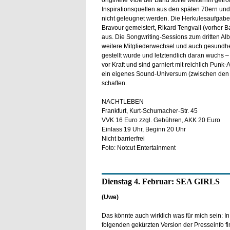
originelle Vibe der Band sollte weiterhin getro
Inspirationsquellen aus den späten 70ern und
nicht geleugnet werden. Die Herkulesaufgabe
Bravour gemeistert, Rikard Tengvall (vorher 
aus. Die Songwriting-Sessions zum dritten Alb
weitere Mitgliederwechsel und auch gesundh
gestellt wurde und letztendlich daran wuchs –
vor Kraft und sind garniert mit reichlich Punk-A
ein eigenes Sound-Universum (zwischen den 
schaffen.
NACHTLEBEN
Frankfurt, Kurt-Schumacher-Str. 45
VVK 16 Euro zzgl. Gebühren, AKK 20 Euro
Einlass 19 Uhr, Beginn 20 Uhr
Nicht barrierfrei
Foto: Notcut Entertainment
Dienstag 4. Februar: SEA GIRLS
(Uwe)
Das könnte auch wirklich was für mich sein: In
folgenden gekürzten Version der Presseinfo fi