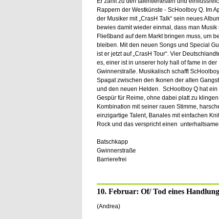
Er zählt zu den talentiertesten und einflussrei
Rappern der Westkünste - ScHoolboy Q. Im Apr
der Musiker mit „CrasH Talk“ sein neues Alb
bewies damit wieder einmal, dass man Musik 
Fließband auf dem Markt bringen muss, um b
bleiben. Mit den neuen Songs und Special Gu
ist er jetzt auf „CrasH Tour“. Vier Deutschland
es, einer ist in unserer holy hall of fame in der
Gwinnerstraße. Musikalisch schafft ScHoolbo
Spagat zwischen den Ikonen der alten Gangst
und den neuen Helden. ScHoolboy Q hat ein 
Gespür für Reime, ohne dabei platt zu klingen.
Kombination mit seiner rauen Stimme, harsch
einzigartige Talent, Banales mit einfachen Kn
Rock und das verspricht einen unterhaltsame
Batschkapp
Gwinnerstraße
Barrierefrei
10. Februar: Of/ Tod eines Handlung
(Andrea)