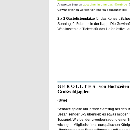
Antworten bitte an
ausgehen-in-offenbach@web.de
(
Gewinner*innen werden von Andrea benachrichtigt)
2 x 2 Gästelistenplätze
für das Konzert
Scho
Sonntag, 9. Februar, in der Kapp. Die Gewinnfr
Was kosten die Tickets für das Hafenfestival 
G E R O L L T E S - von Hochzeiten 
Großwildjagden
(Uwe)
Schalke
spielte am letzten Samstag bei den
B
Bezahlsender Sky übertrieb es etwas mit den
Topspiel. Wie bei der Liveübertragung einer 
wichtigen Mitglieds eines europäischen König