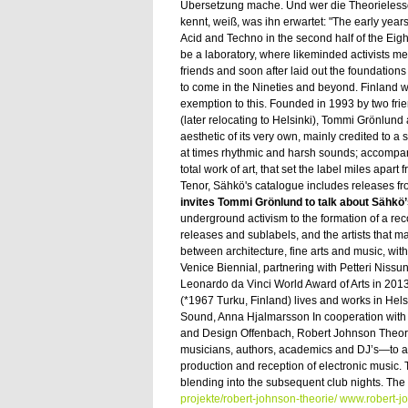
Übersetzung mache. Und wer die Theorieless
kennt, weiß, was ihn erwartet: "The early year
Acid and Techno in the second half of the Eigh
be a laboratory, where likeminded activists m
friends and soon after laid out the foundation
to come in the Nineties and beyond. Finland 
exemption to this. Founded in 1993 by two fri
(later relocating to Helsinki), Tommi Grönlun
aesthetic of its very own, mainly credited to a 
at times rhythmic and harsh sounds; accompan
total work of art, that set the label miles apar
Tenor, Sähkö's catalogue includes releases fr
invites Tommi Grönlund to talk about Sähkö’
underground activism to the formation of a reco
releases and sublabels, and the artists that
between architecture, fine arts and music, wit
Venice Biennial, partnering with Petteri Nis
Leonardo da Vinci World Award of Arts in 2013
(*1967 Turku, Finland) lives and works in Helsi
Sound, Anna Hjalmarsson In cooperation with P
and Design Offenbach, Robert Johnson Theori
musicians, authors, academics and DJ’s—to a se
production and reception of electronic music.
blending into the subsequent club nights. The 
projekte/robert-johnson-theorie/
www.robert-j