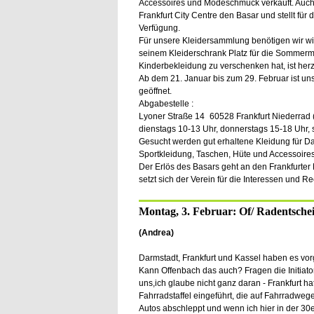
Accessoires und Modeschmuck verkauft. Auch i
Frankfurt City Centre den Basar und stellt für
Verfügung.
Für unsere Kleidersammlung benötigen wir wie
seinem Kleiderschrank Platz für die Sommer
Kinderbekleidung zu verschenken hat, ist herz
Ab dem 21. Januar bis zum 29. Februar ist un
geöffnet.
Abgabestelle :
Lyoner Straße 14 60528 Frankfurt Niederrad 
dienstags 10-13 Uhr, donnerstags 15-18 Uhr,
Gesucht werden gut erhaltene Kleidung für 
Sportkleidung, Taschen, Hüte und Accessoires
Der Erlös des Basars geht an den Frankfurter
setzt sich der Verein für die Interessen und Re
Montag, 3. Februar: Of/ Radentsche
(Andrea)
Darmstadt, Frankfurt und Kassel haben es vo
Kann Offenbach das auch? Fragen die Initiato
uns,ich glaube nicht ganz daran - Frankfurt ha
Fahrradstaffel eingeführt, die auf Fahrradwe
Autos abschleppt und wenn ich hier in der 30