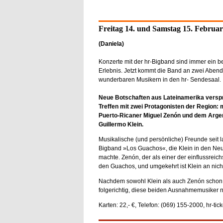
Freitag 14. und Samstag 15. Februar
(Daniela)
Konzerte mit der hr-Bigband sind immer ein 
Erlebnis. Jetzt kommt die Band an zwei Abend
wunderbaren Musikern in den hr- Sendesaal.
Neue Botschaften aus Lateinamerika verspr
Treffen mit zwei Protagonisten der Region: 
Puerto-Ricaner Miguel Zenón und dem Argen
Guillermo Klein.
Musikalische (und persönliche) Freunde seit l
Bigband »Los Guachos«, die Klein in den Neun
machte. Zenón, der als einer der einflussreichs
den Guachos, und umgekehrt ist Klein an nich
Nachdem sowohl Klein als auch Zenón schon je
folgerichtig, diese beiden Ausnahmemusiker 
Karten: 22,- €, Telefon: (069) 155-2000, hr-tic