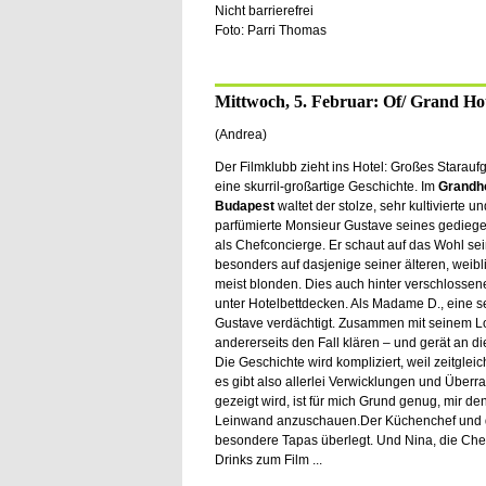
Nicht barrierefrei
Foto: Parri Thomas
Mittwoch, 5. Februar: Of/ Grand Ho
(Andrea)
Der Filmklubb zieht ins Hotel: Großes Starauf
eine skurril-großartige Geschichte. Im
Grandho
Budapest
waltet der stolze, sehr kultivierte u
parfümierte Monsieur Gustave seines gedieg
als Chefconcierge. Er schaut auf das Wohl sei
besonders auf dasjenige seiner älteren, weib
meist blonden. Dies auch hinter verschlosse
unter Hotelbettdecken. Als Madame D., eine s
Gustave verdächtigt. Zusammen mit seinem Lo
andererseits den Fall klären – und gerät an d
Die Geschichte wird kompliziert, weil zeitglei
es gibt also allerlei Verwicklungen und Über
gezeigt wird, ist für mich Grund genug, mir d
Leinwand anzuschauen.Der Küchenchef und der
besondere Tapas überlegt. Und Nina, die Chef
Drinks zum Film ...