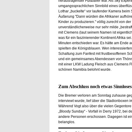
herausragender Fußballer war. Als Sky Experte 
umgangssprachlichen Sinnbild eines überflüssi
Lothar „buckelte“ vor laufender Kamera beim 
Äußerung "Dann würden die Afrikaner aufhören,
Kinder zu produzieren." völlig zurecht von de
unverständlicherweise nur sehr milde „bestraf
mit Clemens (laut seinem Namen ist eigentlich
was für ein faszinierender Kontinent Afrika sei.
Minuten entschieden war. Es hätte am Ende au
spielten die Königsblauen. Wen interessiert
Schaltung zum Fanfest mit frustbesoffenen S
und ein gemeinsames Abendessen von Thönnies 
mit einer LKW Ladung Fleisch aus Clemens Fl
schönen Namibia belohnt wurde.
Zum Abschluss noch etwas Sinnloses
Die Bremer verloren am Sonntag zuhause gege
interviewt wurde, lief über die Stadionboxen
Während Vogt also über die vielen Gegentore
„Bloody Sunday“ - Vorfall in Derry 1972, bei
andere Personen erschossen. Dagegen ist ei
belanglos.