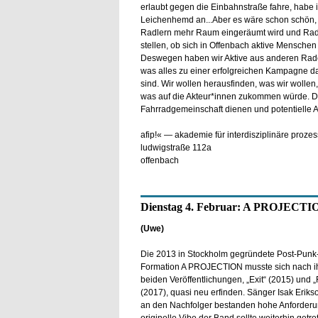
erlaubt gegen die Einbahnstraße fahre, habe 
Leichenhemd an...Aber es wäre schon schön
Radlern mehr Raum eingeräumt wird und Radfa
stellen, ob sich in Offenbach aktive Menschen
Deswegen haben wir Aktive aus anderen Rade
was alles zu einer erfolgreichen Kampagne 
sind. Wir wollen herausfinden, was wir wollen
was auf die Akteur*innen zukommen würde. De
Fahrradgemeinschaft dienen und potentielle Ak
afip!« — akademie für interdisziplinäre proze
ludwigstraße 112a
offenbach
Dienstag 4. Februar: A PROJECTI
(Uwe)
Die 2013 in Stockholm gegründete Post-Punk-
Formation A PROJECTION musste sich nach ih
beiden Veröffentlichungen, „Exit“ (2015) und
(2017), quasi neu erfinden. Sänger Isak Erikso
an den Nachfolger bestanden hohe Anforderu