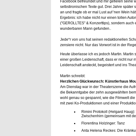
Facebook befreundet und mir gefielen seine 
selbstironischen Texte gut. Drei Jahre später s
an und fragte ob er mal Lust auf 'nen Wein hätt
Ergebnis: ich habe nicht nur einen tollen Autor
("GEROLLTES" & Konzerttips), sondern auch 
wunderbaren Mann gefunden..
Jede*r von uns hat seinen redaktionellen Sch
zensiere nicht. Nur das Vorwort ist in der Re
Heute überlasse ich es jedoch Martin. Martin s
einer großen Leidenschaft, dass er nicht nur 
Leidenschaft ansteckt, begeistert und ins T
Martin schreibt:
Herzlichen Glückwunsch: Künstlerhaus Mo
Am Dienstag war in der Theaterszene die Auf
die Bekanntgabe der zehn ausgewählten beme
wohl genau so gespannt, wie die Filmwelt d
mit zwei Ko-Produktionen und einer Produkti
Rimini Protokoll (Helgard Haug)
Zwischenhirn (gemeinsam mit de
Florentina Holzinger: Tanz
Anta Helena Reckes: Die Kränku