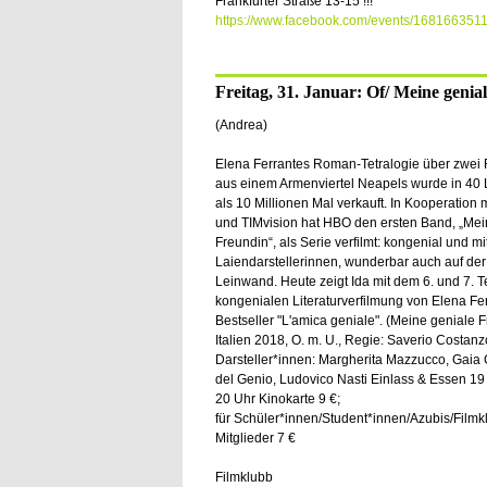
Frankfurter Straße 13-15 !!!
https://www.facebook.com/events/168166351
Freitag, 31. Januar: Of/ Meine genial
(Andrea)
Elena Ferrantes Roman-Tetralogie über zwei
aus einem Armenviertel Neapels wurde in 40
als 10 Millionen Mal verkauft. In Kooperation m
und TIMvision hat HBO den ersten Band, „Mei
Freundin“, als Serie verfilmt: kongenial und m
Laiendarstellerinnen, wunderbar auch auf de
Leinwand. Heute zeigt Ida mit dem 6. und 7. Te
kongenialen Literaturverfilmung von Elena Fe
Bestseller "L'amica geniale". (Meine geniale 
Italien 2018, O. m. U., Regie: Saverio Costanz
Darsteller*innen: Margherita Mazzucco, Gaia G
del Genio, Ludovico Nasti Einlass & Essen 19 
20 Uhr Kinokarte 9 €;
für Schüler*innen/Student*innen/Azubis/Filmk
Mitglieder 7 €
Filmklubb