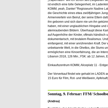
„Capernaum“ will ich schon seit Ewigkeiten se
ist endlich eine tolle Gelegenheit, im Ladenki
KOMM, yeah, Danke! "Regisseurin Nadine Lab
die Geschichte eines etwa zwölfjährigen Jun
Armenvierteln von Beirut, der seine Eltern dafü
ihn geboren und sich dann nie um ihn geküm
haben, mit einer unglaublichen Hingabe und i
atemraubenden Bildern. Überhaupt diese Kam
auf Augenhöhe der Kinder, oftmals händisch 
dokumentarisch, mit brutalem Realismus. Und 
einfangend, mit einer anrührenden Kraft. Der 
unbekannte Welt, in die Ghettos, die Slums u
ermöglichen eine Kinoerfahrung, die an Inten
Libanon 2018, 126 Min.; FSK: ab 12 Jahren, E
Einkaufszentrum KOMM, Aliceplatz 11 - Erdge
Der Vorverkauf findet wie gehabt im LADEN ar
15 Euro für Film, Rot- und Weißwein, Apfelsa
Sonntag, 9. Februar: FFM/ Schoolb
(Andrea)