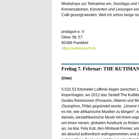
Workshops zur Teilnahme ein, Sonntags und V
Konversationen, Konzerten und Lesungen ein 
Café gesorgt werden. Weil ich schon lange nic
protagon e. V.
Orber Str. 57
60386 Frankfurt
https://winterwerft.de
Freitag 7. Februar: THE KUTIM
(Uwe)
5.532,53 Kilometer Luftlinie liegen zwischen
Kopenhagen, wo 2012 das Sextett The KutiM
Gustav Rasmussen (Posaune, Gitarre) und Mic
(Saxophon, Flöte) gegründet wurde. „Unsere I
es nie, wie afrikanische Musiker zu klingen“, e
damals, westafrikanische Musik mit ihrem ei
um einen neuen, globalen Ausdruck zu finden
an, na klar, Fela Kuti, den Afrobeat-Pionier,
als absolut authentisch wahrgenommen und zur