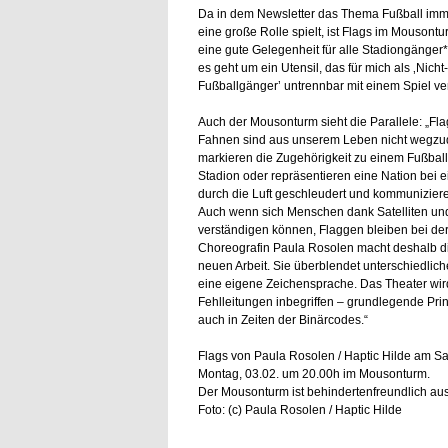
Da in dem Newsletter das Thema Fußball imm
eine große Rolle spielt, ist Flags im Mousontur
eine gute Gelegenheit für alle Stadiongänger
es geht um ein Utensil, das für mich als ‚Nicht-
Fußballgänger’ untrennbar mit einem Spiel ve
Auch der Mousonturm sieht die Parallele: „Fl
Fahnen sind aus unserem Leben nicht wegzu
markieren die Zugehörigkeit zu einem Fußball
Stadion oder repräsentieren eine Nation bei 
durch die Luft geschleudert und kommunizieren 
Auch wenn sich Menschen dank Satelliten und
verständigen können, Flaggen bleiben bei der
Choreografin Paula Rosolen macht deshalb die
neuen Arbeit. Sie überblendet unterschiedli
eine eigene Zeichensprache. Das Theater wir
Fehlleitungen inbegriffen – grundlegende Prin
auch in Zeiten der Binärcodes.“
Flags von Paula Rosolen / Haptic Hilde am S
Montag, 03.02. um 20.00h im Mousonturm.
Der Mousonturm ist behindertenfreundlich aus
Foto: (c) Paula Rosolen / Haptic Hilde