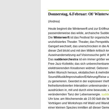
Donnerstag, 6.Februar: Of/ Winterw
(Andrea)
Heute beginnt die Winterwerft und zur Eröffnun
passenderweise das wilde, archaische Sudde
Die
Winterwerft
ist das Festival für organisch
unzivilisiertes Theater. Theater, das Perspekti
Gangart wechselt, das unerschrocken in die 
dieser Zeit blickt und mit den Mitteln kritisch kr
Auseinandersetzung auf Visionssuche geht. Wi
Das
suddenorchestra
ist ein immer größer 
Free-Jazz-Kollektiv, das sich unberechenbar
elektrisierenden Kreationen widmet. Geboren
tiefen Wunsch heraus, ekstatischen & mehrd
Sound/Musik/Improvisation/Erfahrung/Reise 
zu generieren. Geerdet in der explosiven Vielf
freiheitsmotivierten Interaktion untereinande
ausdrücken in, mit und durch eine bewusste,
verändernden Tanz der Lebensenergie.
sudde
Uhr bzw. am Wochenende ab 15:00 lädt die Wi
Vorträgen und Workshops mit Wald und Wandel
einer kleinen Spezies inmitten all dieser Ge