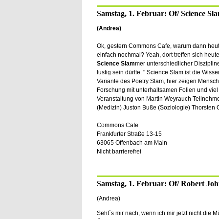
Samstag, 1. Februar: Of/ Science Sl
(Andrea)
Ok, gestern Commons Cafe, warum dann heut
einfach nochmal? Yeah, dort treffen sich heut
Science Slam
mer unterschiedlicher Disziplin
lustig sein dürfte. " Science Slam ist die Wiss
Variante des Poetry Slam, hier zeigen Mensch
Forschung mit unterhaltsamen Folien und viel 
Veranstaltung von Martin Weyrauch Teilnehme
(Medizin) Juston Buße (Soziologie) Thorsten C
Commons Cafe
Frankfurter Straße 13-15
63065 Offenbach am Main
Nicht barrierefrei
Samstag, 1. Februar: Of/ Robert Jo
(Andrea)
Seht´s mir nach, wenn ich mir jetzt nicht die 