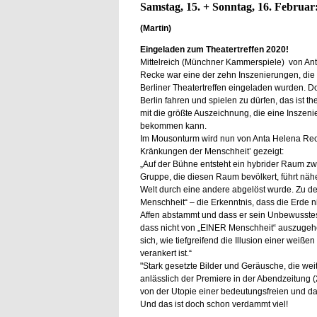
Samstag, 15. + Sonntag, 16. Februa
(Martin)
Eingeladen zum Theatertreffen 2020!
Mittelreich (Münchner Kammerspiele) von An
Recke war eine der zehn Inszenierungen, di
Berliner Theatertreffen eingeladen wurden. Do
Berlin fahren und spielen zu dürfen, das ist t
mit die größte Auszeichnung, die eine Inszeni
bekommen kann.
Im Mousonturm wird nun von Anta Helena Rec
Kränkungen der Menschheit’ gezeigt:
„Auf der Bühne entsteht ein hybrider Raum 
Gruppe, die diesen Raum bevölkert, führt näh
Welt durch eine andere abgelöst wurde. Zu d
Menschheit“ – die Erkenntnis, dass die Erde n
Affen abstammt und dass er sein Unbewusstes n
dass nicht von „EINER Menschheit“ auszugehen
sich, wie tiefgreifend die Illusion einer we
verankert ist.“
"Stark gesetzte Bilder und Geräusche, die wei
anlässlich der Premiere in der Abendzeitung (
von der Utopie einer bedeutungsfreien und dam
Und das ist doch schon verdammt viel!