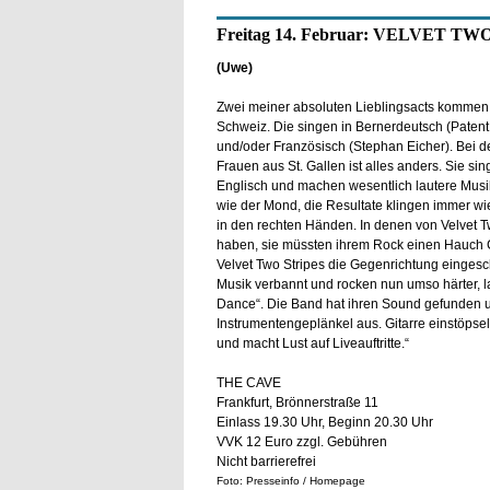
Freitag 14. Februar: VELVET TW
(Uwe)
Zwei meiner absoluten Lieblingsacts kommen
Schweiz. Die singen in Bernerdeutsch (Paten
und/oder Französisch (Stephan Eicher). Bei d
Frauen aus St. Gallen ist alles anders. Sie sin
Englisch und machen wesentlich lautere Musik: 
wie der Mond, die Resultate klingen immer wie
in den rechten Händen. In denen von Velvet T
haben, sie müssten ihrem Rock einen Hauch C
Velvet Two Stripes die Gegenrichtung eingesc
Musik verbannt und rocken nun umso härter, la
Dance“. Die Band hat ihren Sound gefunden u
Instrumentengeplänkel aus. Gitarre einstöpseln
und macht Lust auf Liveauftritte.“
THE CAVE
Frankfurt, Brönnerstraße 11
Einlass 19.30 Uhr, Beginn 20.30 Uhr
VVK 12 Euro zzgl. Gebühren
Nicht barrierefrei
Foto: Presseinfo / Homepage