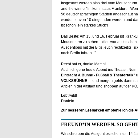
Insgesamt werden also drei vom Mousonturm (
and the winner*in: kommt aus Frankfurt. Wenn
56 deutschsprachigen Städten angeschaut hat
wurden, davon 10 eingeladen werden und dann
ist schon ‚ein starkes Stück’!
Das Beste: Am 15. und 16. Februar ist ‚Krän
Mousonturm zu sehen – dies war auch schon l
Ausgehtipps mit der Bitte, euch rechtzeitig Ti
nach Berlin fahren..."
Recht hat er, danke Martin!
Auch ich gehe heute Abend ins Theater. Nein, 
Eintracht & Bühne - Fußball & Theatertalk"
u
VOLKSBÜHNE
und morgen gehts dann nac
Altbier in der Altstadt und shoppen auf der KÖ..
Lebt wild!
Daniela
Zur besseren Lesbarkeit empfehle ich die A
FREUND*IN WERDEN. SO GEHT
Wir schreiben die Ausgehtips schon seit 14 Jah