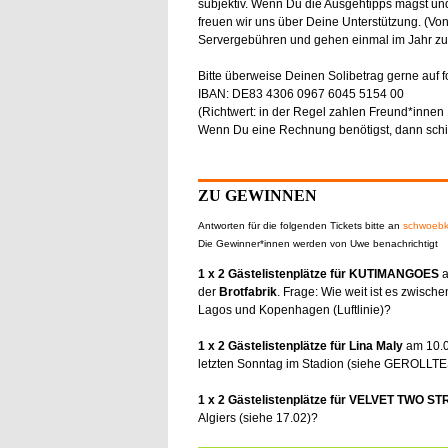
subjektiv. Wenn Du die Ausgehtipps magst un
freuen wir uns über Deine Unterstützung. (Vo
Servergebühren und gehen einmal im Jahr zu 
Bitte überweise Deinen Solibetrag gerne auf 
IBAN: DE83 4306 0967 6045 5154 00
(Richtwert: in der Regel zahlen Freund*innen 1
Wenn Du eine Rechnung benötigst, dann schick
ZU GEWINNEN
Antworten für die folgenden Tickets bitte an
schwoeb
Die Gewinner*innen werden von Uwe benachrichtigt
1 x 2 Gästelistenplätze für KUTIMANGOES
a
der
Brotfabrik
. Frage: Wie weit ist es zwisch
Lagos und Kopenhagen (Luftlinie)?
1 x 2 Gästelistenplätze für Lina Maly
am 10.
letzten Sonntag im Stadion (siehe GEROLLTE
1 x 2 Gästelistenplätze für VELVET TWO ST
Algiers (siehe 17.02)?