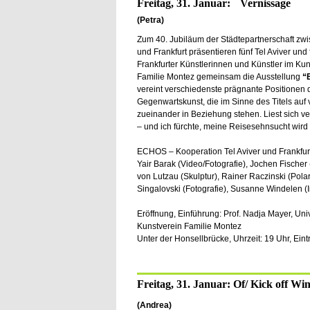
Freitag, 31. Januar: Vernissage
(Petra)
Zum 40. Jubiläum der Städtepartnerschaft zwi
und Frankfurt präsentieren fünf Tel Aviver und 
Frankfurter Künstlerinnen und Künstler im Kun
Familie Montez gemeinsam die Ausstellung
“
vereint verschiedenste prägnante Positionen 
Gegenwartskunst, die im Sinne des Titels auf vi
zueinander in Beziehung stehen. Liest sich v
– und ich fürchte, meine Reisesehnsucht wird
ECHOS – Kooperation Tel Aviver und Frankfurter
Yair Barak (Video/Fotografie), Jochen Fische
von Lutzau (Skulptur), Rainer Raczinski (Polar
Singalovski (Fotografie), Susanne Windelen (In
Eröffnung, Einführung: Prof. Nadja Mayer, Univ
Kunstverein Familie Montez
Unter der Honsellbrücke, Uhrzeit: 19 Uhr, Eintritt
Freitag, 31. Januar: Of/ Kick off W
(Andrea)