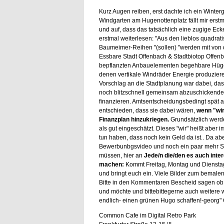
Kurz Augen reiben, erst dachte ich ein Winter
Windgarten am Hugenottenplatz fällt mir erstm
und auf, dass das tatsächlich eine zugige Ecke 
erstmal weiterlesen: "Aus den lieblos quadrat
Baumeimer-Reihen "(sollen) "werden mit von d
Essbare Stadt Offenbach & Stadtbiotop Offen
bepflanzten Anbauelementen begehbare Hüge
denen vertikale Windräder Energie produzier
Vorschlag an die Stadtplanung war dabei, das
noch blitzschnell gemeinsam abzuschickenden A
finanzieren. Amtsentscheidungsbedingt spät
entschieden, dass sie dabei wären,
wenn "wir
Finanzplan hinzukriegen.
Grundsätzlich werd
als gut eingeschätzt. Dieses "wir" heißt aber
tun haben, dass noch kein Geld da ist.. Da ab
Bewerbunbgsvideo und noch ein paar mehr Sk
müssen, hier an
Jede/n die/den es auch inte
machen:
Kommt Freitag, Montag und Diensta
und bringt euch ein. Viele Bilder zum bemalen, 
Bitte in den Kommentaren Bescheid sagen o
und möchte und bittebittegerne auch weitere wi
endlich- einen grünen Hugo schaffen!-georg" 
Common Cafe im Digital Retro Park