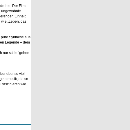
drehte: Der Film
n, ungewohnte
ierenden Einheit
l wie „Leben, das
e pure Synthese aus
eren Legende – dem
h nur schief gehen
ber ebenso viel
ginalmusik, die so
 faszinieren wie