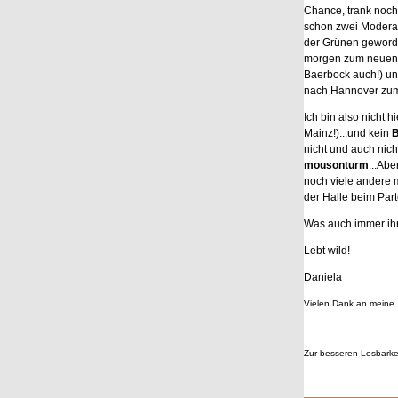
Chance, trank noch 
schon zwei Moderati
der Grünen geworden
morgen zum neuen 
Baerbock auch!) un
nach Hannover zum
Ich bin also nicht h
Mainz!)...und kein
B
nicht und auch nich
mousonturm
...Abe
noch viele andere m
der Halle beim Part
Was auch immer ihr
Lebt wild!
Daniela
Vielen Dank an meine
Zur besseren Lesbarke