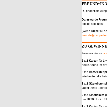
FREUND*IN W
Du findest die Ausg
Dann werde Freun
gibt es alle Infos.
(Wenn Du mit all de
freunde@cappelluti
ZU GEWINN
Antworten bitte an:
aus
2 x 2 Karten
für Li
heute Abend im
orf
3 x 2 Gästelistenp
Wie heißen die bei
3 x 2 Gästelistenp
lautet Uwes Eintrac
2 x 2 Kinotickets
(
um 18:30 Uhr im Fi
1 x 2 Karten
für da