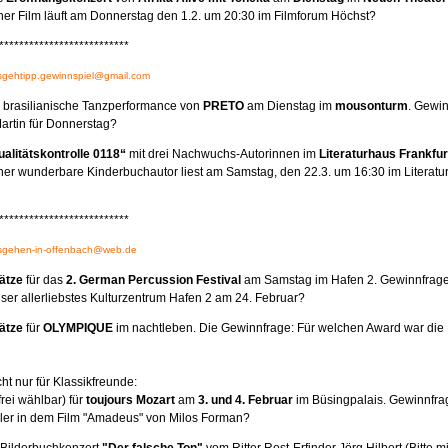
er Film läuft am Donnerstag den 1.2. um 20:30 im Filmforum Höchst?
**************************
gehtipp.gewinnspiel@gmail.com
e brasilianische Tanzperformance von
PRETO
am Dienstag im
mousonturm
. Gewi
artin für Donnerstag?
alitätskontrolle 0118“
mit drei Nachwuchs-Autorinnen im
Literaturhaus
Frankfur
er wunderbare Kinderbuchautor liest am Samstag, den 22.3. um 16:30 im Literatu
**************************
gehen-in-offenbach@web.de
lätze
für das
2. German Percussion Festival
am Samstag im Hafen 2. Gewinnfrage:
nser allerliebstes Kulturzentrum Hafen 2 am 24. Februar?
lätze
für
OLYMPIQUE
im nachtleben. Die Gewinnfrage: Für welchen Award war di
ht nur für Klassikfreunde:
frei wählbar) für
toujours Mozart
am
3. und 4. Februar
im Büsingpalais. Gewinnfrag
ler in dem Film "Amadeus" von Milos Forman?