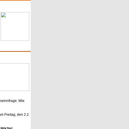
winnfrage:
Wie
am Freitag, den 2.2.
 Höchst
.