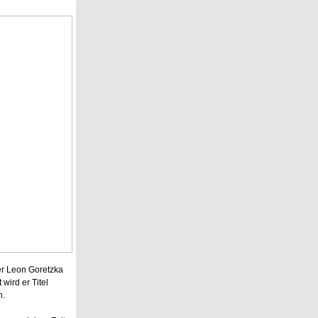
er Leon Goretzka
ird er Titel
n.