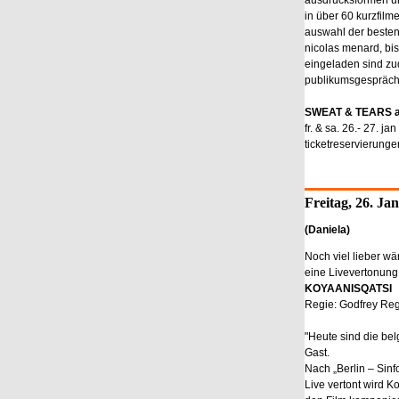
ausdrucksformen un
in über 60 kurzfilme
auswahl der besten 
nicolas menard, bis
eingeladen sind zud
publikumsgespräche
SWEAT & TEARS ani
fr. & sa. 26.- 27. ja
ticketreservierunge
Freitag, 26. J
(Daniela)
Noch viel lieber wä
eine Livevertonung
KOYAANISQATSI
Regie: Godfrey Reg
"Heute sind die be
Gast.
Nach „Berlin – Sinf
Live vertont wird K