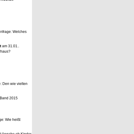
nnfrage: Welches
t
am 31.01..
rhaus?
 Den wie vielten
e Band 2015
e: Wie heißt