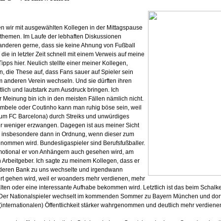
 wir mit ausgewählten Kollegen in der Mittagspause
themen. Im Laufe der lebhaften Diskussionen
 anderen gerne, dass sie keine Ahnung von Fußball
die in letzter Zeit schnell mit einem Verweis auf meine
ipps hier. Neulich stellte einer meiner Kollegen,
, die These auf, dass Fans sauer auf Spieler sein
m anderen Verein wechseln. Und sie dürften ihren
ich und lautstark zum Ausdruck bringen. Ich
 Meinung bin ich in den meisten Fällen nämlich nicht.
embele oder Coutinho kann man ruhig böse sein, weil
zum FC Barcelona) durch Streiks und unwürdiges
r weniger erzwangen. Dagegen ist aus meiner Sicht
 insbesondere dann in Ordnung, wenn dieser zum
nommen wird. Bundesligaspieler sind Berufsfußballer.
 emotional er von Anhängern auch gesehen wird, am
 Arbeitgeber. Ich sagte zu meinem Kollegen, dass er
nderen Bank zu uns wechselte und irgendwann
fort gehen wird, weil er woanders mehr verdienen, mehr
lten oder eine interessante Aufhabe bekommen wird. Letztlich ist das beim Schalk
 Der Nationalspieler wechselt im kommenden Sommer zu Bayern München und dort w
(internationalen) Öffentlichkeit stärker wahrgenommen und deutlich mehr verdiene