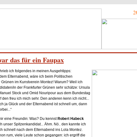
2
ar das für ein Faupax
hrieb ich folgendes in meinen Ausgehtipps:
 dem Elternabend, wäre ich beim Politischen
 Grünen im Kunstverein Montez! Warum? Weil ich
idaten/in der Frankfurter Grünen sehr schätze: Ursula
 Manuel Stock und Omid Nouripour aus dem Bundestag
den freu ich mich sehr. Den anderen kenn ich nicht...
 ich ja Glück und der Elternabend ist schnell um, dann
rbei...“
mir eine Freundin: Was? Du kennst
Robert Habeck
h unser Spitzenkandidat... Ähm. Nö.. den kannte ich
 ich schnell nach dem Elternabend ins Lola Montez.
n rum, viele Leute schon gegangen: ich ergriff die