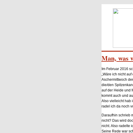
Man, was w
Im Februar 2016 sc
„Wäre ich nicht auf
Aschermittwoch der
die/den Spitzenkand
auf der Heide und
kommt auch und auf 
Also vielleicht hab
radel ich da noch vo
Daraufhin schrieb 
nicht? Das wird doc
nicht. Also radelte
Seine Rede war scho