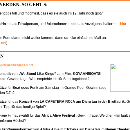
ERDEN. SO GEHT'S:
ehtipps toll und möchtest, dass es sie auch im 12. Jahr noch gibt?
d*in
, ob als Privatperson, als Unternehmer*in oder als Anzeigenschalter*in...
hier
n Formularen nicht weiter kommst, dann schicke einfach ne Mail an:
.net
)
EN
gehtipps@cappelluti.net
vemusik von
„We Stood Like Kings“
zum Film:
KOYAANISQATSI
eos
. Gewinnfrage: Was empfehle ich für Samstagabend?
lätze
für
Beat goes Funk
am Samstag im Orange Peel. Gewinnfrage:
den DJ's?
lätze
für das
Konzert
von
LA CAFETERA ROJA am Dienstag in der Brotfabrik.
Ge
ht Tipp für das heutige Spiel?
Freie Filmauswahl) für das
Africa Alive Festival
. Gewinnfrage: Welcher Film läuft 
lmforum Höchst?
s
Eröffnungskonzert
von
Afrika Alive mit Tcheka
am
Dienstag
im
Neuen Theater