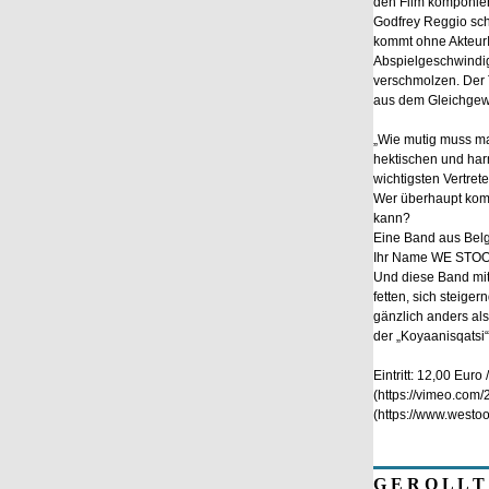
den Film komponiert
Godfrey Reggio schl
kommt ohne AkteurI
Abspielgeschwindig
verschmolzen. Der 
aus dem Gleichgewic
„Wie mutig muss ma
hektischen und har
wichtigsten Vertret
Wer überhaupt komm
kann?
Eine Band aus Belg
Ihr Name WE STOO
Und diese Band mit
fetten, sich steige
gänzlich anders als
der „Koyaanisqatsi
Eintritt: 12,00 Euro
(https://vimeo.com
(https://www.westoo
G E R O L L T 