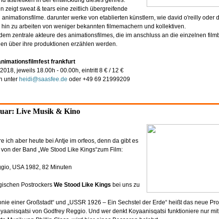
d ästhetiken in der entwicklung dieses genres.
n zeigt sweat & tears eine zeitlich übergreifende
animationsfilme. darunter werke von etablierten künstlern, wie david o'reilly oder
 hin zu arbeiten von weniger bekannten filmemachern und kollektiven.
em zentrale akteure des animationsfilmes, die im anschluss an die einzelnen film
n über ihre produktionen erzählen werden.
mationsfilmfest frankfurt
n 2018, jeweils 18.00h - 00.00h, eintritt 8 € / 12 €
n unter
heidi@saasfee.de
oder +49 69 21999209
anuar: Live Musik & Kino
re ich aber heute bei Antje im orfeos, denn da gibt es
 von der Band „We Stood Like Kings“zum Film:
gio, USA 1982, 82 Minuten
lgischen Postrockers
We Stood Like Kings
bei uns zu
onie einer Großstadt“ und „USSR 1926 – Ein Sechstel der Erde“ heißt das neue Pro
oyaanisqatsi von Godfrey Reggio. Und wer denkt Koyaanisqatsi funktioniere nur mit 