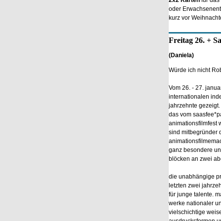
2x2 Karten
für das
oder Erwachsenenti
kurz vor Weihnacht
Freitag 26. + S
(Daniela)
Würde ich nicht Rob
Vom 26. - 27. janu
internationalen in
jahrzehnte gezeigt.
das vom saasfee*pav
animationsfilmfest w
sind mitbegründer d
animationsfilmemac
ganz besondere und 
blöcken an zwei ab
die unabhängige pr
letzten zwei jahrze
für junge talente. m
werke nationaler un
vielschichtige weis