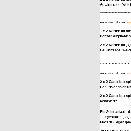
Gewinnfrage: Welch
*********************
Antworten bitte an:
aus
1 x 2 Karten
für di
Konzert empfiehlt M
2 x 2 Karten
für
„Qu
Gewinnfrage: Welch
*********************
Antworten bitte an:
aus
2 x 2 Gästelistenp
Geburtstag feiert u
2 x 2 Gästelistenp
nominiert?
Ein Schmankerl, nic
1 Tageskarte
(Tag 
Mozarts Gegenspie