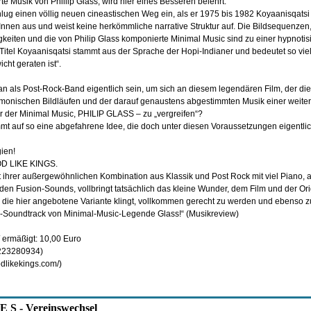
e Musik von Phillip Glass, wird hier eines Besseren belehrt.
ug einen völlig neuen cineastischen Weg ein, als er 1975 bis 1982 Koyaanisqatsi 
nnen aus und weist keine herkömmliche narrative Struktur auf. Die Bildsequenze
keiten und die von Philip Glass komponierte Minimal Music sind zu einer hypnotis
Titel Koyaanisqatsi stammt aus der Sprache der Hopi-Indianer und bedeutet so vie
ht geraten ist“.
n als Post-Rock-Band eigentlich sein, um sich an diesem legendären Film, der di
monischen Bildläufen und der darauf genaustens abgestimmten Musik einer weit
er der Minimal Music, PHILIP GLASS – zu „vergreifen“?
t auf so eine abgefahrene Idee, die doch unter diesen Voraussetzungen eigentlic
ien!
D LIKE KINGS.
 ihrer außergewöhnlichen Kombination aus Klassik und Post Rock mit viel Piano, a
rnden Fusion-Sounds, vollbringt tatsächlich das kleine Wunder, dem Film und der Ori
 die hier angebotene Variante klingt, vollkommen gerecht zu werden und ebenso zu
“-Soundtrack von Minimal-Music-Legende Glass!“ (Musikreview)
 / ermäßigt: 10,00 Euro
/223280934)
dlikekings.com/)
E S - Vereinswechsel