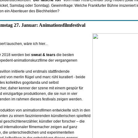
 Bilderbuchkonzert
"Der falsche Ton"
vom Ritter Rost-Erfinder Jörg Hilbert (Bitte 
cket, Samstag oder Sonntag). Gewinnfrage: Welche Frankfurter Bühne inszeniert i
en ein Abenteuer des Blechhelden?
amstag 27. Januar: Animationsfilmfestival
ert lauschen, wäre ich hier...
ar 2018 werden bei
sweat & tears
die besten
depedent-animationskurzfilme der vergangenen
illon initiierte und erstmals stattfindende
ird von merlin flügel und marc rühl kuratiert - beide
es kollektivs gogotanda und selbst
her, daher kenner der szene mit einem gespür für
einzigartige produktionen, die sie nun in vier
enden im rahmen dieses festivals zeigen werden.
oduktion von animationsfilmen entwickelte sich in den
hnten zu einem faszinierenden künstlerischen spielfeld
al geschichtenerzähler, künstler oder forscher – die
d internationaler filmemacher zeigen auf ganz
e, die unterschiedlichen und experimentellen