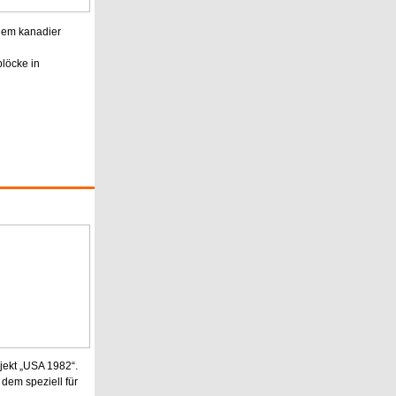
 dem kanadier
blöcke in
jekt „USA 1982“.
dem speziell für