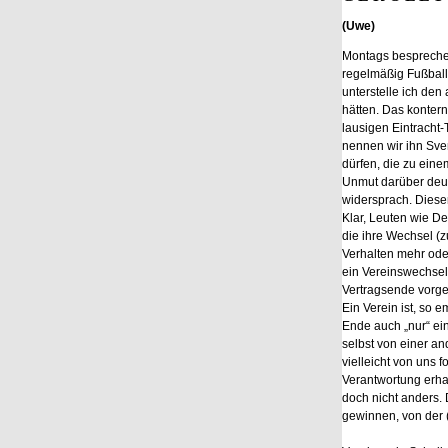
(Uwe)
Montags besprechen
regelmäßig Fußball
unterstelle ich den
hätten. Das kontern 
lausigen Eintracht-T
nennen wir ihn Sven
dürfen, die zu eine
Unmut darüber deutl
widersprach. Dieser
Klar, Leuten wie D
die ihre Wechsel (
Verhalten mehr ode
ein Vereinswechsel
Vertragsende vorge
Ein Verein ist, so
Ende auch „nur“ ein
selbst von einer a
vielleicht von uns 
Verantwortung erha
doch nicht anders.
gewinnen, von der 