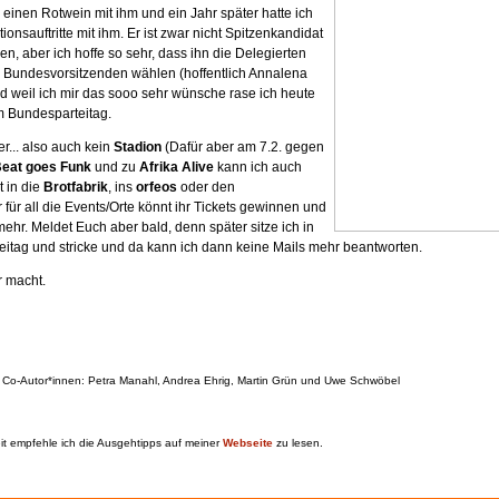
einen Rotwein mit ihm und ein Jahr später hatte ich
onsauftritte mit ihm. Er ist zwar nicht Spitzenkandidat
, aber ich hoffe so sehr, dass ihn die Delegierten
Bundesvorsitzenden wählen (hoffentlich Annalena
d weil ich mir das sooo sehr wünsche rase ich heute
 Bundesparteitag.
ier... also auch kein
Stadion
(Dafür aber am 7.2. gegen
eat goes Funk
und zu
Afrika Alive
kann ich auch
t in die
Brotfabrik
, ins
orfeos
oder den
r für all die Events/Orte könnt ihr Tickets gewinnen und
ehr. Meldet Euch aber bald, denn später sitze ich in
eitag und stricke und da kann ich dann keine Mails mehr beantworten.
 macht.
 Co-Autor*innen:
Petra Manahl, Andrea Ehrig, Martin Grün und Uwe Schwöbel
it empfehle ich die Ausgehtipps auf meiner
Webseite
zu lesen.