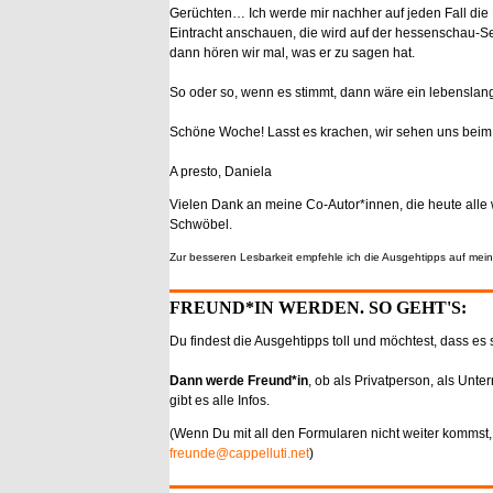
Gerüchten… Ich werde mir nachher auf jeden Fall die
Eintracht anschauen, die wird auf der hessenschau-S
dann hören wir mal, was er zu sagen hat.
So oder so, wenn es stimmt, dann wäre ein lebenslange
Schöne Woche! Lasst es krachen, wir sehen uns bei
A presto, Daniela
Vielen Dank an meine Co-Autor*innen, die heute alle 
Schwöbel.
Zur besseren Lesbarkeit empfehle ich die Ausgehtipps auf mei
FREUND*IN WERDEN. SO GEHT'S:
Du findest die Ausgehtipps toll und möchtest, dass es 
Dann werde Freund*in
, ob als Privatperson, als Unte
gibt es alle Infos.
(Wenn Du mit all den Formularen nicht weiter kommst,
freunde@cappelluti.net
)