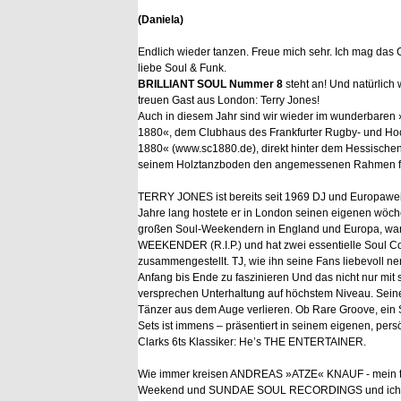
(Daniela)
Endlich wieder tanzen. Freue mich sehr. Ich mag das 
liebe Soul & Funk.
BRILLIANT SOUL Nummer 8
steht an! Und natürlich
treuen Gast aus London: Terry Jones!
Auch in diesem Jahr sind wir wieder im wunderbaren
1880«, dem Clubhaus des Frankfurter Rugby- und H
1880« (www.sc1880.de), direkt hinter dem Hessische
seinem Holztanzboden den angemessenen Rahmen für 
TERRY JONES ist bereits seit 1969 DJ und Europaweit
Jahre lang hostete er in London seinen eigenen wöc
großen Soul-Weekendern in England und Europa, war
WEEKENDER (R.I.P.) und hat zwei essentielle Soul C
zusammengestellt. TJ, wie ihn seine Fans liebevoll nen
Anfang bis Ende zu faszinieren Und das nicht nur mit
versprechen Unterhaltung auf höchstem Niveau. Seine L
Tänzer aus dem Auge verlieren. Ob Rare Groove, ein 
Sets ist immens – präsentiert in seinem eigenen, persö
Clarks 6ts Klassiker: He’s THE ENTERTAINER.
Wie immer kreisen ANDREAS »ATZE« KNAUF - mein tr
Weekend und SUNDAE SOUL RECORDINGS und ich den 