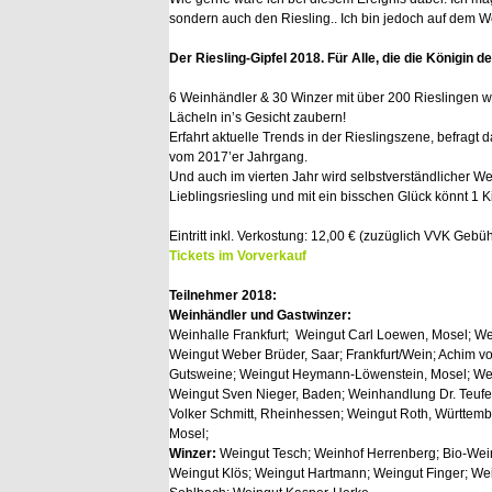
sondern auch den Riesling.. Ich bin jedoch auf dem Weg
Der Riesling-Gipfel 2018. Für Alle, die die Königin d
6 Weinhändler & 30 Winzer mit über 200 Rieslingen 
Lächeln in’s Gesicht zaubern!
Erfahrt aktuelle Trends in der Rieslingszene, befrag
vom 2017’er Jahrgang.
Und auch im vierten Jahr wird selbstverständlicher Wei
Lieblingsriesling und mit ein bisschen Glück könnt 1 
Eintritt inkl. Verkostung: 12,00 € (zuzüglich VVK Gebü
Tickets im Vorverkauf
Teilnehmer 2018:
Weinhändler und Gastwinzer:
Weinhalle Frankfurt; Weingut Carl Loewen, Mosel; We
Weingut Weber Brüder, Saar; Frankfurt/Wein; Achim von
Gutsweine; Weingut Heymann-Löwenstein, Mosel; Wein
Weingut Sven Nieger, Baden; Weinhandlung Dr. Teufel;
Volker Schmitt, Rheinhessen; Weingut Roth, Württembe
Mosel;
Winzer:
Weingut Tesch; Weinhof Herrenberg; Bio-Wei
Weingut Klös; Weingut Hartmann; Weingut Finger; We