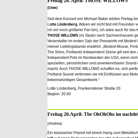
Freitag 20. April: THOSE WILLOWS
(Uwe)
Seit dem Konzert von Michael Baker letzten Freitag bi
L
otte Lindenberg.
Wären wir nicht fest mit Freunden 
ich ein noch größerer Fan bin), ich wäre auch für das
THOSE WILLOWS
ins Studio nach Sachsenhausen ger
Veranstalter im ersten Satz der Presseinfo mit Modest
meiner Lieblingsbands erwähnt: „Modest Mouse, Port
The Shins, Portlands Independent Szene gilt seit den 
Independent Pole im Nordwesten der USA, wenn nicht s
speziellen, persönlichen und unverkennbaren Sound e
macht. Auch THOSE WILLOWS schaffen es, sich perfekt
Portland Sound verbinden sie mit Einflüssen aus Mot
liebenswürdigen Gesamtwerk.“
Lotte Lindenberg, Frankensteiner Straße 20
Beginn: 20:30
Freitag 20.April: The OhOhOhs im nachtl
(Andrea)
Ein klassischer Pianist mit einem Hang zum Melodisc