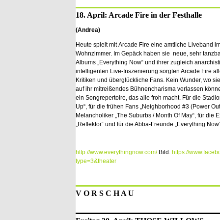
18. April: Arcade Fire in der Festhalle
(Andrea)
Heute spielt mit Arcade Fire eine amtliche Liveband im
Wohnzimmer. Im Gepäck haben sie
neue, sehr tanzba
Albums „Everything Now“ und ihrer zugleich anarchist
intelligenten Live-Inszenierung sorgten Arcade Fire alle
Kritiken und überglückliche Fans. Kein Wunder, wo sie
auf ihr mitreißendes Bühnencharisma verlassen könn
ein Songrepertoire, das alle froh macht. Für die Stadi
Up“, für die frühen Fans „Neighborhood #3 (Power Out)“
Melancholiker „The Suburbs / Month Of May“, für die 
„Reflektor“ und für die Abba-Freunde „Everything Now“
http://www.everythingnow.com/
Bild:
https://www.face
type=3&theater
V O R S C H A U