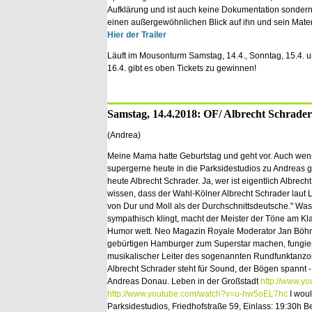
Aufklärung und ist auch keine Dokumentation sondern e
einen außergewöhnlichen Blick auf ihn und sein Materi
Hier der Trailer
Läuft im Mousonturm Samstag, 14.4., Sonntag, 15.4. u
16.4. gibt es oben Tickets zu gewinnen!
Samstag, 14.4.2018: OF/ Albrecht Schrader
(Andrea)
Meine Mama hatte Geburtstag und geht vor. Auch wenn
supergerne heute in die Parksidestudios zu Andreas g
heute Albrecht Schrader. Ja, wer ist eigentlich Albrech
wissen, dass der Wahl-Kölner Albrecht Schrader laut L
von Dur und Moll als der Durchschnittsdeutsche." Was 
sympathisch klingt, macht der Meister der Töne am Kla
Humor wett. Neo Magazin Royale Moderator Jan Böh
gebürtigen Hamburger zum Superstar machen, fungier
musikalischer Leiter des sogenannten Rundfunktanzo
Albrecht Schrader steht für Sound, der Bögen spannt 
Andreas Donau. Leben in der Großstadt
http://www.y
http://www.youtube.com/watch?v=u-hw5oEL7hc
I woul
Parksidestudios, Friedhofstraße 59, Einlass: 19:30h B