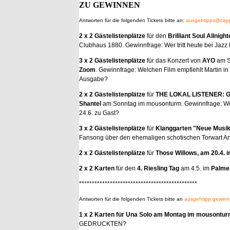
ZU GEWINNEN
Antworten
für die folgenden Tickets bitte an:
ausgehtipps@cappe
2 x 2 Gästelistenplätze
für den
Brilliant Soul Allnigh
Clubhaus 1880. Gewinnfrage: Wer tritt heute bei Jazz
3 x 2
Gästelistenplätze
für das Konzert von
AYO
am S
Zoom
. Gewinnfrage: Welchen Film empfiehlt Martin in
Ausgabe?
2 x 2 Gästelistenplätze
für
THE LOKAL LISTENER:
G
Shantel
am Sonntag im mousonturm. Gewinnfrage: W
24.6. zu Gast?
3 x 2 Gästelistenplätze
für
Klanggarten
"Neue Musik 
Fansong über den ehemaligen schotischen Torwart An
2 x 2
Gästelistenplätze
für
Those Willows, am 20.4. 
2 x 2 Karten
für den
4. Riesling Tag
am 4.5. im
Palmen
**********************************************
Antworten für die folgenden Tickets bitte an
ausgehtipp.gewinns
1 x 2 Karten für Una Solo am Montag im mousontu
GEDRUCKTEN?