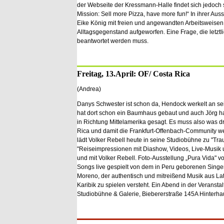
der Webseite der Kressmann-Halle findet sich jedoch sc
Mission: Sell more Pizza, have more fun!“ In ihrer Au
Eike König mit freien und angewandten Arbeitsweisen
Alltagsgegenstand aufgeworfen. Eine Frage, die letzt
beantwortet werden muss.
Freitag, 13.April: OF/ Costa Rica
(Andrea)
Danys Schwester ist schon da, Hendock werkelt an se
hat dort schon ein Baumhaus gebaut und auch Jörg h
in Richtung Mittelamerika gesagt. Es muss also was d
Rica und damit die Frankfurt-Offenbach-Community w
lädt Volker Rebell heute in seine Studiobühne zu "Tra
"Reiseimpressionen mit Diashow, Videos, Live-Musik
und mit Volker Rebell. Foto-Ausstellung „Pura Vida" vo
Songs live gespielt von dem in Peru geborenen Singe
Moreno, der authentisch und mitreißend Musik aus La
Karibik zu spielen versteht. Ein Abend in der Veranstalt
Studiobühne & Galerie, Biebererstraße 145A Hinterha