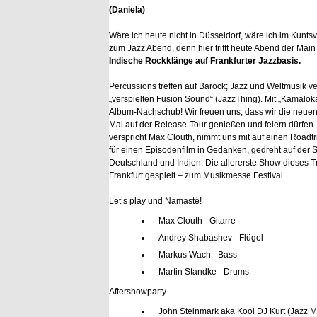
(Daniela)
Wäre ich heute nicht in Düsseldorf, wäre ich im Kunts
zum Jazz Abend, denn hier trifft heute Abend der Main
Indische Rockklänge auf Frankfurter Jazzbasis.
Percussions treffen auf Barock; Jazz und Weltmusik v
„verspielten Fusion Sound“ (JazzThing). Mit „Kamaloka
Album-Nachschub! Wir freuen uns, dass wir die neue
Mal auf der Release-Tour genießen und feiern dürfen
verspricht Max Clouth, nimmt uns mit auf einen Roadtri
für einen Episodenfilm in Gedanken, gedreht auf der 
Deutschland und Indien. Die allererste Show dieses Tri
Frankfurt gespielt – zum Musikmesse Festival.
Let’s play und Namasté!
Max Clouth - Gitarre
Andrey Shabashev - Flügel
Markus Wach - Bass
Martin Standke - Drums
Aftershowparty
John Steinmark aka Kool DJ Kurt (Jazz M