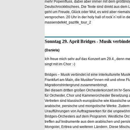
mehr Popeinfluss, dabei aber immer mit dem größtmö
Deutschrockklischees. Die Texte sind direkt aus dem L
geht um Freude, Glück oder Wut, es wird aber niemals
versprochen. 20 Uhr in der holy hall of rock´n´roll in 
massendefekt_pazifik_tour_2
Sonntag 29. April Bridges - Musik verbinde
(Daniela)
Ich freue mich sehr auf das Konzert am 29.4., denn m
singt mit im Chor :-)
Bridges – Musik verbindet ist eine interkulturelle Musik
Frankfurt am Main, die Musiker*innen mit und ohne Fl
Migrationshintergrund zusammenbringt.
Bei diesem dritten großen Orchesterkonzert im hr-Se
für Orchester, Chor und Kammerorchester Besetzung
Vertreten sind klassisch-europäische wie klassische un
arabische, persische und mongolische Werke. Zudem
Uraufführungen von Auftragswerken für die ungewöhn
Bridges-Orchesters auf dem Programm. Westliche Orc
treffen auf Instrumente aus dem arabischen und pers
Mongolei, Eritrea und weiteren Ländern. Diese Mischu