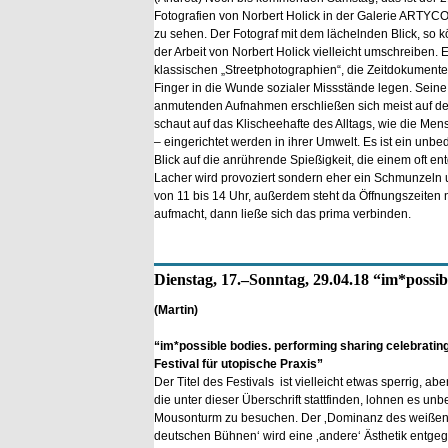
Fotografien von Norbert Holick in der Galerie ARTYC
zu sehen. Der Fotograf mit dem lächelnden Blick, so k
der Arbeit von Norbert Holick vielleicht umschreiben. 
klassischen „Streetphotographien“, die Zeitdokumente
Finger in die Wunde sozialer Missstände legen. Seine o
anmutenden Aufnahmen erschließen sich meist auf den
schaut auf das Klischeehafte des Alltags, wie die Men
– eingerichtet werden in ihrer Umwelt. Es ist ein unbe
Blick auf die anrührende Spießigkeit, die einem oft ent
Lacher wird provoziert sondern eher ein Schmunzeln un
von 11 bis 14 Uhr, außerdem steht da Öffnungszeiten
aufmacht, dann ließe sich das prima verbinden.
Dienstag, 17.–Sonntag, 29.04.18 “im*possible
(Martin)
“im*possible bodies. performing sharing celebrating
Festival für utopische Praxis”
Der Titel des Festivals ist vielleicht etwas sperrig, ab
die unter dieser Überschrift stattfinden, lohnen es unb
Mousonturm zu besuchen. Der ‚Dominanz des weiße
deutschen Bühnen‘ wird eine ‚andere‘ Ästhetik entge