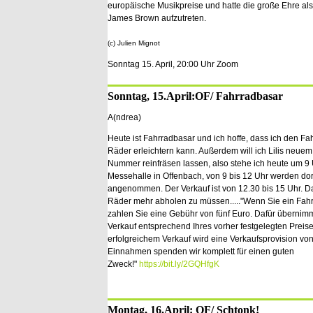
europäische Musikpreise und hatte die große Ehre al
James Brown aufzutreten.
(c) Julien Mignot
Sonntag 15. April, 20:00 Uhr Zoom
Sonntag, 15.April:OF/ Fahrradbasar
A(ndrea)
Heute ist Fahrradbasar und ich hoffe, dass ich den Fa
Räder erleichtern kann. Außerdem will ich Lilis neu
Nummer reinfräsen lassen, also stehe ich heute um 9 
Messehalle in Offenbach, von 9 bis 12 Uhr werden do
angenommen. Der Verkauf ist von 12.30 bis 15 Uhr. Da
Räder mehr abholen zu müssen....."Wenn Sie ein Fahr
zahlen Sie eine Gebühr von fünf Euro. Dafür übernim
Verkauf entsprechend Ihres vorher festgelegten Preise
erfolgreichem Verkauf wird eine Verkaufsprovision v
Einnahmen spenden wir komplett für einen guten
Zweck!"
https://bit.ly/2GQHfgK
Montag, 16.April: OF/ Schtonk!