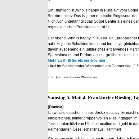
Ein Highlight ist ‚Who is happy in Russia?’ vom Gogol 
Serebrennikov. Das ist jener russische Regisseur, der
Nicht von ungefähr gilt das Gogol Center als eines de
regimekritischen Publikum beliebt ist.
Der Abend ‚Who is happy in Russia’ (in Europäischer E
nahezu jedes Schulkind kennt und lernt – vergleichba
davon ausgehend ein „bildreiches entlarvendes Märch
Sprechtheater und Performance – grellbunt, sinnlich, 
Mehr zu Kirill Serebrennikov hier
Läuft im Staatstheater Wiesbaden am Donnerstag, 3.5.
Foto: (c) Staatstheater Wiesbaden
Samstag 5. Mai: 4. Frankfurter Riesling Ta
(Daniela)
Ich wusste es schon immer: Jesko ist crazy! Er macht e
erfolgreichen, immer proppenvollen Rieslingtagen i
Jesko, unterstützt von Uli, die Location und geht in d
Palmengarten Gesellschaftshaus. Hammer!
Wie gerne wäre ich bei diesem Ereignis dabei. Ich mag