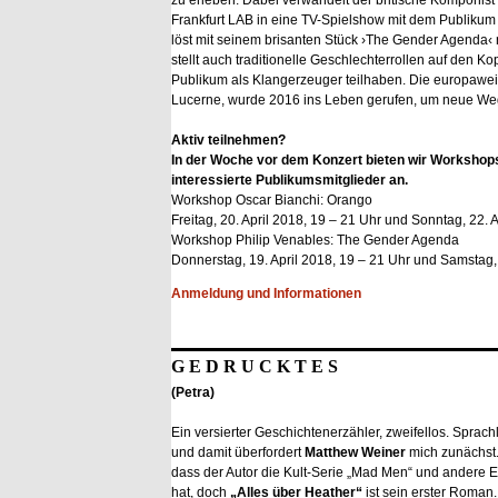
zu erleben. Dabei verwandelt der britische Komponist
Frankfurt LAB in eine TV-Spielshow mit dem Publikum 
löst mit seinem brisanten Stück ›The Gender Agenda‹ 
stellt auch traditionelle Geschlechterrollen auf den K
Publikum als Klangerzeuger teilhaben. Die europaweit
Lucerne, wurde 2016 ins Leben gerufen, um neue We
Aktiv teilnehmen?
In der Woche vor dem Konzert bieten wir Worksho
interessierte Publikumsmitglieder an.
Workshop Oscar Bianchi: Orango
Freitag, 20. April 2018, 19 – 21 Uhr und Sonntag, 22. 
Workshop Philip Venables: The Gender Agenda
Donnerstag, 19. April 2018, 19 – 21 Uhr und Samstag, 
Anmeldung und Informationen
G E D R U C K T E S
(Petra)
Ein versierter Geschichtenerzähler, zweifellos. Sprachl
und damit überfordert
Matthew Weiner
mich zunächst.
dass der Autor die Kult-Serie „Mad Men“ und andere Er
hat, doch
„Alles über Heather“
ist sein erster Roman