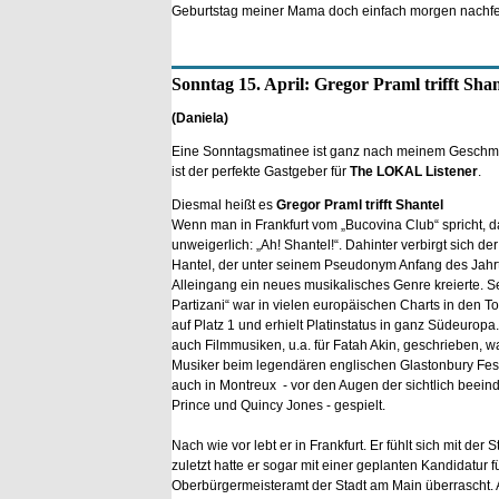
Geburtstag meiner Mama doch einfach morgen nachfei
Sonntag 15. April: Gregor Praml trifft Shan
(Daniela)
Eine Sonntagsmatinee ist ganz nach meinem Geschm
ist der perfekte Gastgeber für
The LOKAL Listener
.
Diesmal heißt es
Gregor Praml trifft Shantel
Wenn man in Frankfurt vom „Bucovina Club“ spricht, da
unweigerlich: „Ah! Shantel!“. Dahinter verbirgt sich de
Hantel, der unter seinem Pseudonym Anfang des Jahrt
Alleingang ein neues musikalisches Genre kreierte. S
Partizani“ war in vielen europäischen Charts in den To
auf Platz 1 und erhielt Platinstatus in ganz Südeuropa
auch Filmmusiken, u.a. für Fatah Akin, geschrieben, wa
Musiker beim legendären englischen Glastonbury Festi
auch in Montreux - vor den Augen der sichtlich beein
Prince und Quincy Jones - gespielt.
Nach wie vor lebt er in Frankfurt. Er fühlt sich mit der
zuletzt hatte er sogar mit einer geplanten Kandidatur f
Oberbürgermeisteramt der Stadt am Main überrascht. 