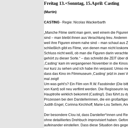
Freitag 13.+Sonntag, 15.April: Casting
(Martin)
CASTING
- Regie: Nicolas Wackerbarth
„Manche Filme sieht man gern, weil einem die Figur
sind – man bleibt ihnen aus Verachtung treu. Anderen 
weil ihre Figuren einem nahe sind – man schaut aus 
schließlich gibt es Filme, von denen man nicht loskom
Schluss nicht weiß, ob man die Figuren darin verachtet
gehört zu dieser Sorte.“ – das schreibt die ZEIT über d
‚Casting‘ kam im vergangenen November in die Kinos. 
nur kurz zu sehen und ich habe ihn verpasst. Umso me
dass das Kino im Filmmuseum ‚Casting‘ jetzt in zwei 
mal zeigt!
Um was geht’s? Ein Film von R.W. Fassbinder (Die bit
von Kant) soll neu verfilmt werden. Die Regisseurin leg
Hauptrolle wirklich bekommt (Casting!). Das führt zu
Prozessen bei den Darstellerinnen, die ein großartig
Judith Engel, Corinna Kirchhoff, Marie-Lou Sellem, A
Der besondere Clou ist, dass Darsteller*innen und Re
ohne detailliertes Drehbuch improvisiert haben. Gefor
aufeinander einstellen. Dass diese Situation des ge