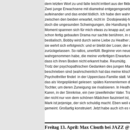
dem letzten Wort zu und falle leicht irritiert aus der fikt
Zwei junge Erwachsene mit diametral entgegengesetzt
aufeinander und das endet tödlich. Ich habe den wahr
zwischen den beiden erwartet, nicht in Dostojewskij-ha
doch die ungesunden Schwingungen, die Handlung hi
Moment spannen sich für mich etwas zu knapp auf, um ih
schon fertig gebauten Drama nur sachte berühren, in d
bestialisch, Bobby wird durch seine Liebe zu Heathe
sie wehrt sich erfolgreich: und er bleibt der Loser, de
zurückgelassen. So ratlos, unerfüllt. Beginne von neu
wahrgenommen habe, die meine vorfertigen Erwartungen
dass ich ihren Boden nicht erkannt habe. Reumütig.
Trotz der psychopathischen Gedanken des jungen Mann
beschrieben sind (wahrscheinlich hat das meine klisc
Psychothriller findet in der Upperclass-Familie statt. 
das als Vorgeplänkel gelesen: spätes Kennenlernen de
Tochter, um deren Zuneigung sie rivalisieren. In Heath
Karen, in der Sinnkrise, ein (ver-)zweifelnder Vater. T
der nicht nur von dem schönen Mädchen fasziniert ist, 
Mark ist jerjenige, der sich schuldig macht. Eben weil
gemeint. Großartig konstruiert. Jetzt habe auch ich es
Freitag 13. April: Max Clouth bei JAZZ 