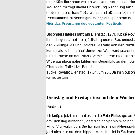
mehr Künstler*innen wollen was ‚anderes‘ als das No
Mousonturm trägt dieser Entwicklung Rechnung mit di
es dort queere, trans*, Schwarze und ofColour-Stimme
Produktionen zu sehen gibt. Sehr, sehr spannend ist d
Hier das Programm des gesamten Festivals
Besonders interessant: am Dienstag,
17.4. Tucké Roy
ihr nicht gerechnet – ein jüdisch-queeres Rachemusic
den Zwillinge Ida und Dolores. Ida wird von den Nazis 
kommt als ‚scheinbarer‘ Junge zur Welt, wird später u
nimmt Rache an den Nazis. Verschiedene Biografien 
Widerstandskämpfer bilden ein Gegenbild zu dem Ster
Ohnmacht. Tolle Live-Band!
Tucké Royale: Dienstag, 17.04. um 20.30h im Mouson
(c) mousonturm
Dienstag und Freitag: Vivi auf dem Woch
(Andrea)
Ich knüpfe jetzt mal nahtlos an die Foto-Finissage an. 
am Dienstag aufhaben, lässt sich das prima mit einer 
Mme. Vivi verbinden. Sie hat nämlich ihren Aktionsradi
jetzt nicht nur auf dem hippen Markt im Hof in Sachs