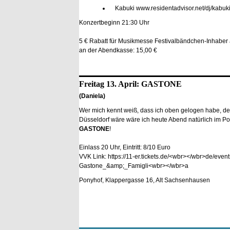
Kabuki
www.residentadvisor.net/dj/kabuk
Konzertbeginn 21:30 Uhr
5 € Rabatt für Musikmesse Festivalbändchen-Inhaber 
an der Abendkasse: 15,00 €
Freitag 13. April: GASTONE
(Daniela)
Wer mich kennt weiß, dass ich oben gelogen habe, den
Düsseldorf wäre wäre ich heute Abend natürlich im Po
GASTONE
!
Einlass 20 Uhr, Eintritt: 8/10 Euro
VVK Link:
https://11-er.tickets.de/<wbr></wbr>de/eve
Gastone_&amp;_Famigli<wbr></wbr>a
Ponyhof, Klappergasse 16, Alt Sachsenhausen