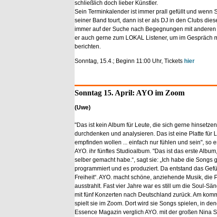
schließlich doch lieber Künstler.
Sein Terminkalender ist immer prall gefüllt und wenn S
seiner Band tourt, dann ist er als DJ in den Clubs die
immer auf der Suche nach Begegnungen mit anderen M
er auch gerne zum LOKAL Listener, um im Gespräch mi
berichten.
Sonntag, 15.4.; Beginn 11:00 Uhr, Tickets
hier
Sonntag 15. April: AYO im Zoom
(Uwe)
"Das ist kein Album für Leute, die sich gerne hinsetzen
durchdenken und analysieren. Das ist eine Platte für L
empfinden wollen ... einfach nur fühlen und sein", so e
AYO. ihr fünftes Studioalbum. "Das ist das erste Album,
selber gemacht habe.“, sagt sie: „Ich habe die Songs 
programmiert und es produziert. Da entstand das Gefü
Freiheit“. AYO. macht schöne, anziehende Musik, die Po
ausstrahlt. Fast vier Jahre war es still um die Soul-Sän
mit fünf Konzerten nach Deutschland zurück. Am ko
spielt sie im Zoom. Dort wird sie Songs spielen, in 
Essence Magazin verglich AYO. mit der großen Nina Si