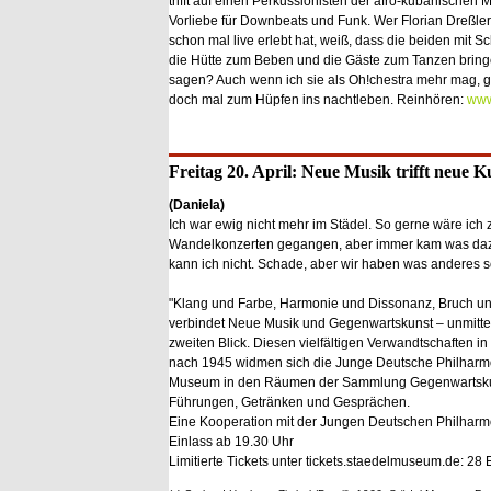
trifft auf einen Perkussionisten der afro-kubanischen M
Vorliebe für Downbeats und Funk. Wer Florian Dreßler
schon mal live erlebt hat, weiß, dass die beiden mit S
die Hütte zum Beben und die Gäste zum Tanzen brin
sagen? Auch wenn ich sie als Oh!chestra mehr mag, ge
doch mal zum Hüpfen ins nachtleben. Reinhören:
www
Freitag 20. April: Neue Musik trifft neue K
(Daniela)
Ich war ewig nicht mehr im Städel. So gerne wäre ich 
Wandelkonzerten gegangen, aber immer kam was daz
kann ich nicht. Schade, aber wir haben was anderes s
"Klang und Farbe, Harmonie und Dissonanz, Bruch und
verbindet Neue Musik und Gegenwartskunst – unmittel
zweiten Blick. Diesen vielfältigen Verwandtschaften i
nach 1945 widmen sich die Junge Deutsche Philharm
Museum in den Räumen der Sammlung Gegenwartskun
Führungen, Getränken und Gesprächen.
Eine Kooperation mit der Jungen Deutschen Philharmo
Einlass ab 19.30 Uhr
Limitierte Tickets unter tickets.staedelmuseum.de: 28 