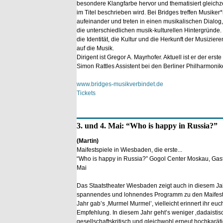
besondere Klangfarbe hervor und thematisiert gleichze
im Titel beschrieben wird. Bei Bridges treffen Musiker*
aufeinander und treten in einen musikalischen Dialog, 
die unterschiedlichen musik-kulturellen Hintergründe. D
die Identität, die Kultur und die Herkunft der Musizier
auf die Musik.
Dirigent ist Gregor A. Mayrhofer. Aktuell ist er der er
Simon Rattles Assistent bei den Berliner Philharmonik
www.bridges-musikverbindet.de
Tickets
3. und 4. Mai: “Who is happy in Russia?”
(Martin)
Maifestspiele in Wiesbaden, die erste...
“Who is happy in Russia?” Gogol Center Moskau, Gast
Mai
Das Staatstheater Wiesbaden zeigt auch in diesem Ja
spannendes und lohnendes Programm zu den Maifestsp
Jahr gab’s ‚Murmel Murmel’, vielleicht erinnert ihr eu
Empfehlung. In diesem Jahr geht’s weniger ‚dadaistisch
gesellschaftskritisch und gleichwohl erneut hochkaräti