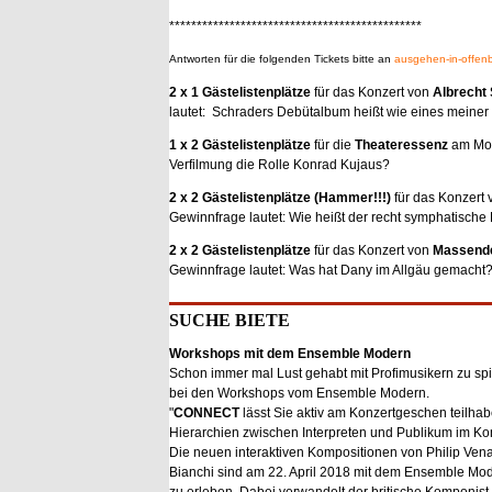
**********************************************
Antworten für die folgenden Tickets bitte an
ausgehen-in-offe
2 x 1 Gästelistenplätze
für das Konzert von
Albrecht
lautet: Schraders Debütalbum heißt wie eines meiner
1 x 2 Gästelistenplätze
für die
Theateressenz
am Mo
Verfilmung die Rolle Konrad Kujaus?
2 x 2 Gästelistenplätze (Hammer!!!)
für das Konzert
Gewinnfrage lautet: Wie heißt der recht symphatische
2 x 2 Gästelistenplätze
für das Konzert von
Massendef
Gewinnfrage lautet: Was hat Dany im Allgäu gemacht
SUCHE BIETE
Workshops mit dem Ensemble Modern
Schon immer mal Lust gehabt mit Profimusikern zu sp
bei den Workshops vom Ensemble Modern.
"
CONNECT
lässt Sie aktiv am Konzertgeschen teilhab
Hierarchien zwischen Interpreten und Publikum im Kon
Die neuen interaktiven Kompositionen von Philip Ven
Bianchi sind am 22. April 2018 mit dem Ensemble Mod