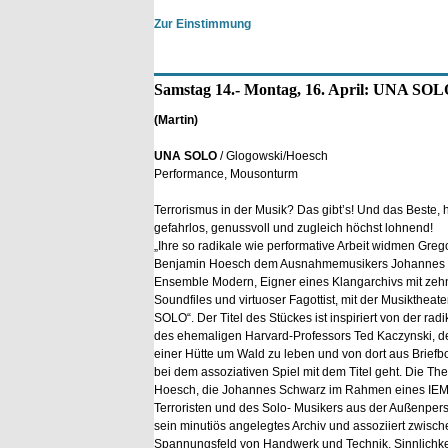
Zur Einstimmung
Samstag 14.- Montag, 16. April: UNA SOL
(Martin)
UNA SOLO
/ Glogowski/Hoesch
Performance, Mousonturm
Terrorismus in der Musik? Das gibt’s! Und das Beste, 
gefahrlos, genussvoll und zugleich höchst lohnend!
„Ihre so radikale wie performative Arbeit widmen Gre
Benjamin Hoesch dem Ausnahmemusikers Johannes S
Ensemble Modern, Eigner eines Klangarchivs mit ze
Soundfiles und virtuoser Fagottist, mit der Musikthea
SOLO“. Der Titel des Stückes ist inspiriert von der ra
des ehemaligen Harvard-Professors Ted Kaczynski, der
einer Hütte um Wald zu leben und von dort aus Briefbo
bei dem assoziativen Spiel mit dem Titel geht. Die 
Hoesch, die Johannes Schwarz im Rahmen eines IEMA
Terroristen und des Solo- Musikers aus der Außenpers
sein minutiös angelegtes Archiv und assoziiert zwischen
Spannungsfeld von Handwerk und Technik, Sinnlichkeit