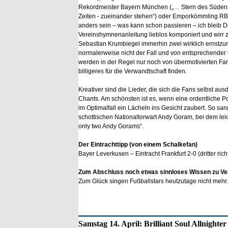
Rekordmeister Bayern München („… Stern des Südens - 
Zeiten - zueinander stehen“) oder Emporkömmling RB L
anders sein – was kann schon passieren – ich bleib Di
Vereinshymnenanleitung lieblos komponiert und wirr z
Sebastian Krumbiegel immerhin zwei wirklich ernstzu
normalerweise nicht der Fall und von entsprechender Q
werden in der Regel nur noch von übermotivierten Fa
billigeres für die Verwandtschaft finden.
Kreativer sind die Lieder, die sich die Fans selbst a
Chants. Am schönsten ist es, wenn eine ordentliche 
im Optimalfall ein Lächeln ins Gesicht zaubert. So s
schottischen Nationaltorwart Andy Goram, bei dem lei
only two Andy Gorams“.
Der Eintrachttipp (von einem Schalkefan)
Bayer Leverkusen – Eintracht Frankfurt 2-0 (dritter rich
Zum Abschluss noch etwas sinnloses Wissen zu Ver
Zum Glück singen Fußballstars heutzutage nicht mehr
Samstag 14. April: Brilliant Soul Allnighter