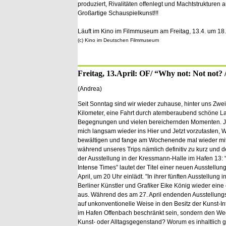
produziert, Rivalitäten offenlegt und Machtstrukturen a
Großartige Schauspielkunst!!!
Läuft im Kino im Filmmuseum am Freitag, 13.4. um 18
(c) Kino im Deutschen Filmmuseum
Freitag, 13.April: OF/ “Why not: Not not? 
(Andrea)
Seit Sonntag sind wir wieder zuhause, hinter uns Zw
Kilometer, eine Fahrt durch atemberaubend schöne La
Begegnungen und vielen bereichernden Momenten. Je
mich langsam wieder ins Hier und Jetzt vorzutasten,
bewältigen und fange am Wochenende mal wieder mit 
während unseres Trips nämlich definitiv zu kurz und de
der Ausstellung in der Kressmann-Halle im Hafen 13: “
Intense Times” lautet der Titel einer neuen Ausstellun
April, um 20 Uhr einlädt. "In ihrer fünften Ausstellu
Berliner Künstler und Grafiker Eike König wieder eine
aus. Während des am 27. April endenden Ausstellungsz
auf unkonventionelle Weise in den Besitz der Kunst-Inte
im Hafen Offenbach beschränkt sein, sondern den We
Kunst- oder Alltagsgegenstand? Worum es inhaltlich geh