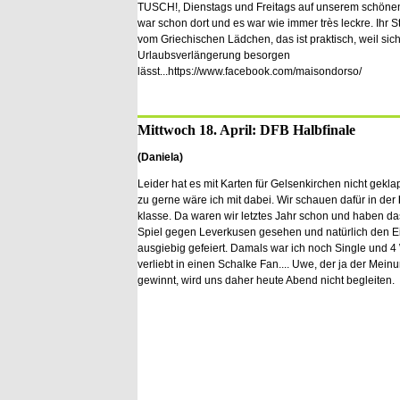
TUSCH!, Dienstags und Freitags auf unserem schöne
war schon dort und es war wie immer très leckre. Ihr 
vom Griechischen Lädchen, das ist praktisch, weil sich
Urlaubsverlängerung besorgen
lässt...https://www.facebook.com/maisondorso/
Mittwoch 18. April: DFB Halbfinale
(Daniela)
Leider hat es mit Karten für Gelsenkirchen nicht geklap
zu gerne wäre ich mit dabei. Wir schauen dafür in der
klasse. Da waren wir letztes Jahr schon und haben d
Spiel gegen Leverkusen gesehen und natürlich den Ei
ausgiebig gefeiert. Damals war ich noch Single und 4
verliebt in einen Schalke Fan.... Uwe, der ja der Meinu
gewinnt, wird uns daher heute Abend nicht begleiten.