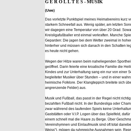
G E R O L L T E S - MUSIK
(Uwe)
Das vorletzte Punktspiel meines Heimatvereins kurz vo
starkem Schneefall aus. Wenig später, am letzten Son
wir dagegen eine Temperatur von über 20 Grad. Sowa
Kreisligafußballer erst einmal verkraften. Manche Spie
Geparden: Die jagen bei dem Wetter zweimal in hoh
hinterher und müssen sich danach in den Schatten leg
es heute nicht gehen.
Wegen der Hitze waren beim naheliegenden Sporthei
geöffnet. Darin feierte eine kroatische Familie die H
Kindes und zur Unterhaltung sang ein nur von einer
begleiteter Musiker über Stunden – und in einer wahn
heimische Folklore. Der Klangteppich breitete sich üb
angrenzende Felder) aus.
Musik und Fußball, das passt in der Regel nicht richt
bezahlten Fußball nicht. In der Bundesliga oder Cham
zwar während des laufenden Spiels keine Unterhaltu
Gaststätten oder V.I.P. Logen über das Spielfeld, dafür
einem schnell mal die Haare zu Berge. Über Geschmack l
Vereinshymnen und Einlaufmusik sind oft total danebe
Weiss“), mögen da ruhmreiche Ausnahmen sein. Repräs