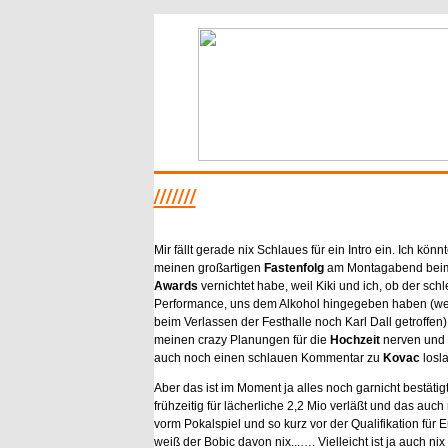
///////
Mir fällt gerade nix Schlaues für ein Intro ein. Ich könn
meinen großartigen
Fastenfolg
am Montagabend bei
Awards
vernichtet habe, weil Kiki und ich, ob der sch
Performance, uns dem Alkohol hingegeben haben (we
beim Verlassen der Festhalle noch Karl Dall getroffen
meinen crazy Planungen für die
Hochzeit
nerven und i
auch noch einen schlauen Kommentar zu
Kovac
losl
Aber das ist im Moment ja alles noch garnicht bestätigt
frühzeitig für lächerliche 2,2 Mio verläßt und das auc
vorm Pokalspiel und so kurz vor der Qualifikation für
weiß der Bobic davon nix...…. Vielleicht ist ja auch nix