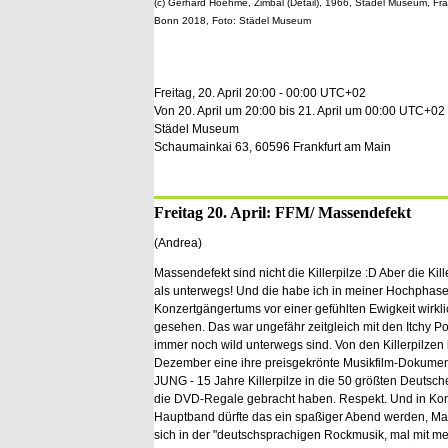
(c) Gerhard Hoehme, Zimbal (Detail), 1966, Städel Museum, Fr
Bonn 2018, Foto: Städel Museum
Freitag, 20. April 20:00 - 00:00 UTC+02
Von 20. April um 20:00 bis 21. April um 00:00 UTC+02
Städel Museum
Schaumainkai 63, 60596 Frankfurt am Main
Freitag 20. April: FFM/ Massendefekt
(Andrea)
Massendefekt sind nicht die Killerpilze :D Aber die Kill
als unterwegs! Und die habe ich in meiner Hochphas
Konzertgängertums vor einer gefühlten Ewigkeit wirkli
gesehen. Das war ungefähr zeitgleich mit den Itchy Po
immer noch wild unterwegs sind. Von den Killerpilzen l
Dezember eine ihre preisgekrönte Musikfilm-Dokum
JUNG - 15 Jahre Killerpilze in die 50 größten Deutsc
die DVD-Regale gebracht haben. Respekt. Und in Kom
Hauptband dürfte das ein spaßiger Abend werden, M
sich in der "deutschsprachigen Rockmusik, mal mit me