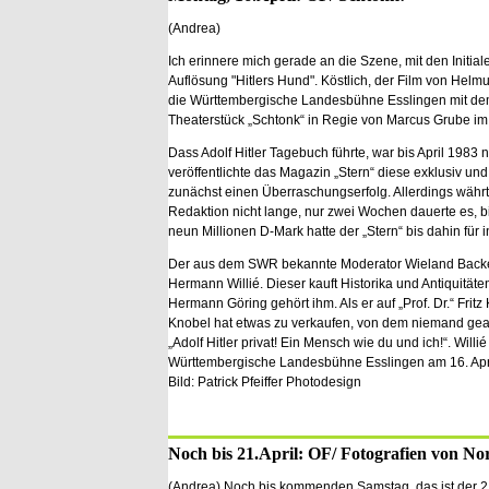
(Andrea)
Ich erinnere mich gerade an die Szene, mit den Initial
Auflösung "Hitlers Hund". Köstlich, der Film von Helmut 
die Württembergische Landesbühne Esslingen mit d
Theaterstück „Schtonk“ in Regie von Marcus Grube im
Dass Adolf Hitler Tagebuch führte, war bis April 1983 
veröffentlichte das Magazin „Stern“ diese exklusiv und
zunächst einen Überraschungserfolg. Allerdings währt
Redaktion nicht lange, nur zwei Wochen dauerte es, 
neun Millionen D-Mark hatte der „Stern“ bis dahin fü
Der aus dem SWR bekannte Moderator Wieland Backes 
Hermann Willié. Dieser kauft Historika und Antiquitä
Hermann Göring gehört ihm. Als er auf „Prof. Dr.“ Frit
Knobel hat etwas zu verkaufen, von dem niemand geah
„Adolf Hitler privat! Ein Mensch wie du und ich!“. Will
Württembergische Landesbühne Esslingen am 16. April
Bild: Patrick Pfeiffer Photodesign
Noch bis 21.April: OF/ Fotografien von No
(Andrea) Noch bis kommenden Samstag, das ist der 21.