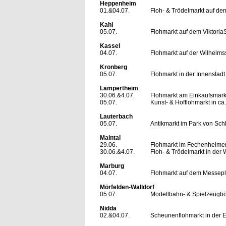
Heppenheim
01.&04.07.
Floh- & Trödelmarkt auf de
Kahl
05.07.
Flohmarkt auf dem ViktoriaS
Kassel
04.07.
Flohmarkt auf der Wilhelmss
Kronberg
05.07.
Flohmarkt in der Innenstadt
Lampertheim
30.06.&4.07.
Flohmarkt am Einkaufsmarkt
05.07.
Kunst- & Hofflohmarkt in ca
Lauterbach
05.07.
Antikmarkt im Park von Sch
Maintal
29.06.
Flohmarkt im Fechenheimer
30.06.&4.07.
Floh- & Trödelmarkt in der 
Marburg
04.07.
Flohmarkt auf dem Messepl
Mörfelden-Walldorf
05.07.
Modellbahn- & Spielzeugbör
Nidda
02.&04.07.
Scheunenflohmarkt in der E