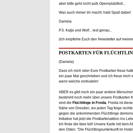
a
ber bitte geht nicht aufs Opernplatzfest...
Was auch immer ihr macht: habt Spaß dabei!
Daniela
P.S. Katja und Wolf... lest genau...
(Ich empfehle Euch den Newsletter auf meine
POSTKARTEN FÜR FLÜCHTLI
(Daniela)
Dass ich mich über Eure Postkarten freue hatt
ein paar Mal geschrieben und ich freue mich 
wenn welche eintrudeln!
ABER es gibt noch ein paar andere Menschen,
bestimmt noch mehr über unsere Postkarten f
sind die
Flüchtlinge in Freida
. Freida ist diese
Nähe von Dresden, wo jeden Tag feige rechte
gegen die ankommenden Flüchtlinge demonstr
Initiative hat jetzt die Postkartenaktion ins Le
Ich finde die Idee toll! Unsere Karte mit dem A
den Osten. "Die Flüchtlingsunterkunft im Hotel