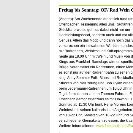
Freitag bis Sonntag: OF/ Rad Wein 
(Andrea): Am Wochenende dreht sich rund u
Offenbacher Hessenring alles ums Radfahren
Glücklicherweise geht es dabei nicht nur um
Hochleistungssport, sondern auch und vor al
Genuss. Allein das Motto und dann noch das 
versprechen ein im wahrsten Wortsinn rund
mit Radrennen, Weinfest und Kulturprogramm.
heute um 18.00 Uhr mit Wein und Musik von d
Kings aus Frankfurt. Samstags wird es sportli
Bürgel veranstaltet ein Radrennen, einen Me
es sonst nur auf der Radrennbahn zu sehen gib
singt Andy Sommer Folk, Blues und Rockball
Stücken von Neil Young und Bob Dylan ordentl
beim Jedermann-Radrennen um 10.00 Uhr in di
Tag Informationen zu den Themen Fahrrad, Fah
Offenbach demonstriert was es mit Downhill, B
Sonntag ab 11:30 Uhr bunt, Rene Moreno kom
Weinfest, mit seinen kulinarischen Angeboten
von 18-22 Uhr, Samstag von 10-22 Uhr und So
verschiedene Kleinigkeiten zu essen, die klas
Weitere Informationen:
www.facebook.com/Ra