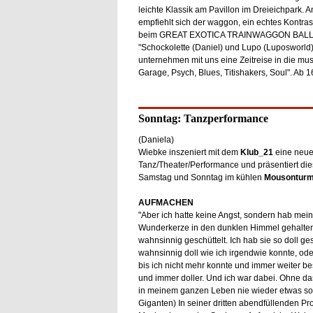
leichte Klassik am Pavillon im Dreieichpark. 
empfiehlt sich der waggon, ein echtes Kontr
beim GREAT EXOTICA TRAINWAGGON BALL
"Schockolette (Daniel) und Lupo (Luposworld
unternehmen mit uns eine Zeitreise in die mu
Garage, Psych, Blues, Titishakers, Soul". Ab
Sonntag: Tanzperformance
(Daniela)
Wiebke inszeniert mit dem
Klub_21
eine neu
Tanz/Theater/Performance und präsentiert di
Samstag und Sonntag im kühlen
Mousontur
AUFMACHEN
"Aber ich hatte keine Angst, sondern hab mei
Wunderkerze in den dunklen Himmel gehalte
wahnsinnig geschüttelt. Ich hab sie so doll ges
wahnsinnig doll wie ich irgendwie konnte, oder
bis ich nicht mehr konnte und immer weiter b
und immer doller. Und ich war dabei. Ohne das
in meinem ganzen Leben nie wieder etwas so 
Giganten) In seiner dritten abendfüllenden P