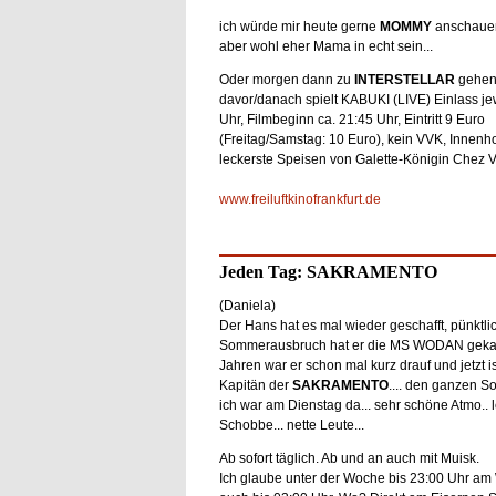
ich würde mir heute gerne
MOMMY
anschauen
aber wohl eher Mama in echt sein...
Oder morgen dann zu
INTERSTELLAR
gehen.
davor/danach spielt KABUKI (LIVE) Einlass je
Uhr, Filmbeginn ca. 21:45 Uhr, Eintritt 9 Euro
(Freitag/Samstag: 10 Euro), kein VVK, Innenho
leckerste Speisen von Galette-Königin Chez Vi
www.freiluftkinofrankfurt.de
Jeden Tag: SAKRAMENTO
(Daniela)
Der Hans hat es mal wieder geschafft, pünktl
Sommerausbruch hat er die MS WODAN gekap
Jahren war er schon mal kurz drauf und jetzt is
Kapitän der
SAKRAMENTO
.... den ganzen S
ich war am Dienstag da... sehr schöne Atmo.. 
Schobbe... nette Leute...
Ab sofort täglich. Ab und an auch mit Muisk.
Ich glaube unter der Woche bis 23:00 Uhr a