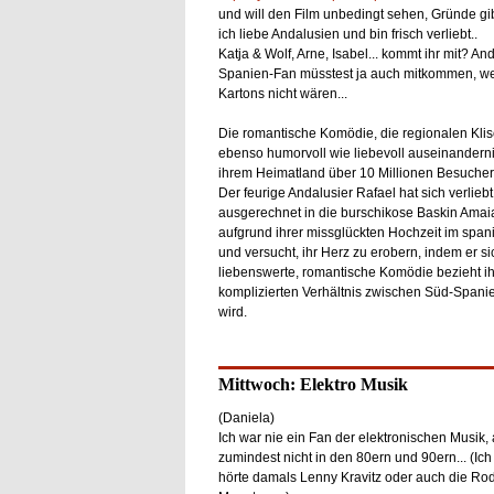
und will den Film unbedingt sehen, Gründe gi
ich liebe Andalusien und bin frisch verliebt..
Katja & Wolf, Arne, Isabel... kommt ihr mit? An
Spanien-Fan müsstest ja auch mitkommen, we
Kartons nicht wären...
Die romantische Komödie, die regionalen Kli
ebenso humorvoll wie liebevoll auseinanderni
ihrem Heimatland über 10 Millionen Besucher 
Der feurige Andalusier Rafael hat sich verliebt
ausgerechnet in die burschikose Baskin Amaia
aufgrund ihrer missglückten Hochzeit im spani
und versucht, ihr Herz zu erobern, indem er s
liebenswerte, romantische Komödie bezieht 
komplizierten Verhältnis zwischen Süd-Span
wird.
Mittwoch: Elektro Musik
(Daniela)
Ich war nie ein Fan der elektronischen Musik, 
zumindest nicht in den 80ern und 90ern... (Ich
hörte damals Lenny Kravitz oder auch die Ro