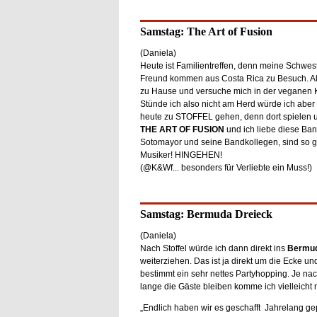
Samstag: The Art of Fusion
(Daniela)
Heute ist Familientreffen, denn meine Schwest
Freund kommen aus Costa Rica zu Besuch. Als
zu Hause und versuche mich in der veganen
Stünde ich also nicht am Herd würde ich aber 
heute zu STOFFEL gehen, denn dort spielen 
THE ART OF FUSION
und ich liebe diese Ban
Sotomayor und seine Bandkollegen, sind so 
Musiker! HINGEHEN!
(@K&Wf... besonders für Verliebte ein Muss!)
Samstag: Bermuda Dreieck
(Daniela)
Nach Stoffel würde ich dann direkt ins
Bermud
weiterziehen. Das ist ja direkt um die Ecke un
bestimmt ein sehr nettes Partyhopping. Je n
lange die Gäste bleiben komme ich vielleich
„Endlich haben wir es geschafft Jahrelang gep