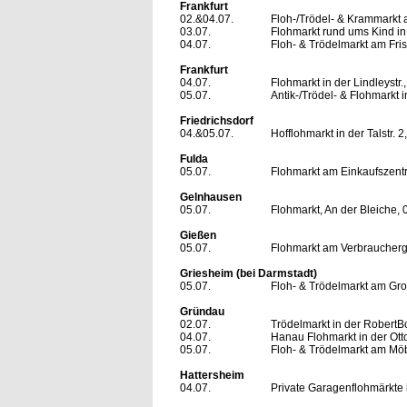
Frankfurt
02.&04.07.
Floh-/Trödel- & Krammarkt a
03.07.
Flohmarkt rund ums Kind in
04.07.
Floh- & Trödelmarkt am Fri
Frankfurt
04.07.
Flohmarkt in der Lindleystr.
05.07.
Antik-/Trödel- & Flohmarkt 
Friedrichsdorf
04.&05.07.
Hofflohmarkt in der Talstr. 2
Fulda
05.07.
Flohmarkt am Einkaufszentr
Gelnhausen
05.07.
Flohmarkt, An der Bleiche, 
Gießen
05.07.
Flohmarkt am Verbrauchergr
Griesheim (bei Darmstadt)
05.07.
Floh- & Trödelmarkt am Groß
Gründau
02.07.
Trödelmarkt in der RobertBo
04.07.
Hanau Flohmarkt in der Ott
05.07.
Floh- & Trödelmarkt am Möb
Hattersheim
04.07.
Private Garagenflohmärkte i