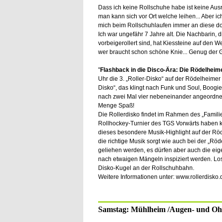
Dass ich keine Rollschuhe habe ist keine Aus
man kann sich vor Ort welche leihen... Aber ic
mich beim Rollschuhlaufen immer an diese doo
Ich war ungefähr 7 Jahre alt. Die Nachbarin
vorbeigerollert sind, hat Kiessteine auf den 
wer braucht schon schöne Knie... Genug der G
"
Flashback in die Disco-Ära: Die Rödelheime
Uhr die 3. „Roller-Disko“ auf der Rödelheimer
Disko“, das klingt nach Funk und Soul, Boogi
nach zwei Mal vier nebeneinander angeordnet
Menge Spaß!
Die Rollerdisko findet im Rahmen des „Famili
Rollhockey-Turnier des TGS Vorwärts haben kl
dieses besondere Musik-Highlight auf der Rö
die richtige Musik sorgt wie auch bei der „Rö
geliehen werden, es dürfen aber auch die eig
nach etwaigen Mängeln inspiziert werden. Los 
Disko-Kugel an der Rollschuhbahn.
Weitere Informationen unter: www.rollerdisko.
Samstag: Mühlheim /Augen- und O