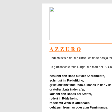
A Z Z U R O
Endlich ist sie da, die Hitze. Ich finde das ja tol
Es gibt so viele tolle Dinge, die man bei 39 
besucht den Hans auf der Sacramento,
schmust im Freiluftkino,
grillt und tanzt mit Pedo & Moses in der Villa
gratuliert Lutz in der afip,
lauscht den Bands bei Stoffel,
rollert in Rödelheim,
radelt mit Wein in Offenbach
geht zum Ironman oder zum Feminismus;