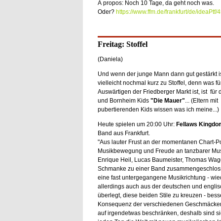
À propos: Noch 10 Tage, da geht noch was.
Oder?
https://www.ffm.de/frankfurt/de/ideaPtf
Freitag: Stoffel
(Daniela)
Und wenn der junge Mann dann gut gestärkt is
vielleicht nochmal kurz zu Stoffel, denn was fü
Auswärtigen der Friedberger Markt ist, ist für
und Bornheim Kids
"Die Mauer"
... (Eltern mit
pubertierenden Kids wissen was ich meine...)
Heute spielen um 20:00 Uhr:
Fellaws Kingdo
Band aus Frankfurt.
"Aus lauter Frust an der momentanen Chart-P
Musikbewegung und Freude an tanzbarer Musi
Enrique Heil, Lucas Baumeister, Thomas Wage
Schmanke zu einer Band zusammengeschlosse
eine fast untergegangene Musikrichtung - wie
allerdings auch aus der deutschen und eng
überlegt, diese beiden Stile zu kreuzen - besse
Konsequenz der verschiedenen Geschmäcker d
auf irgendetwas beschränken, deshalb sind sie