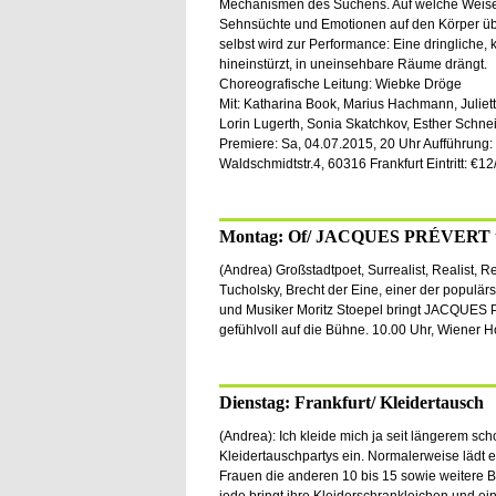
Mechanismen des Suchens. Auf welche Weis
Sehnsüchte und Emotionen auf den Körper übe
selbst wird zur Performance: Eine dringliche,
hineinstürzt, in uneinsehbare Räume drängt.
Choreografische Leitung: Wiebke Dröge
Mit: Katharina Book, Marius Hachmann, Juliett
Lorin Lugerth, Sonia Skatchkov, Esther Schne
Premiere: Sa, 04.07.2015, 20 Uhr Aufführung:
Waldschmidtstr.4, 60316 Frankfurt Eintritt: €12
Montag: Of/ JACQUES PRÉVER
(Andrea) Großstadtpoet, Surrealist, Realist, 
Tucholsky, Brecht der Eine, einer der populä
und Musiker Moritz Stoepel bringt JACQU
gefühlvoll auf die Bühne. 10.00 Uhr, Wiener 
Dienstag: Frankfurt/ Kleidertausch
(Andrea): Ich kleide mich ja seit längerem sc
Kleidertauschpartys ein. Normalerweise lädt 
Frauen die anderen 10 bis 15 sowie weitere B