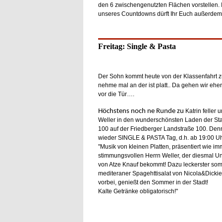
den 6 zwischengenutzten Flächen vorstellen
unseres Countdowns dürft Ihr Euch außerdem 
Freitag: Single & Pasta
Der Sohn kommt heute von der Klassenfahrt zu
nehme mal an der ist platt.. Da gehen wir eher
vor die Tür….
Höchstens noch ne Runde zu
Katrin feller 
Weller in den wunderschönsten Laden der St
100 auf der Friedberger Landstraße 100. Denn
wieder SINGLE & PASTA Tag, d.h. ab 19:00 Uhr
"Musik von kleinen Platten, präsentiert wie i
stimmungsvollen Herrn Weller, der diesmal Un
von Atze Knauf bekommt! Dazu leckerster som
mediteraner Spagehttisalat von Nicola&Dicki
vorbei, genießt den Sommer in der Stadt!
Kalte Getränke obligatorisch!"