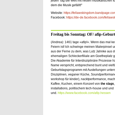
jeden Tag die Welt mit neuen musikalischen I
dem die Musik gefällt!"
Website:
https://fellawskingdom.bandpage.co
Facebook:
https://de-de.facebook.com/fellaw
Freitag bis Sonntag: OF/ afip-Geburt
(Andrea): 1461 tage »afip!«. Wenn das mal k
Feiern ist! Ich schwinge meinen Malerpinsel u
aus der Ferne zu dem, was Lutz Jahnke aus d
ehemaligen Schleckerfiliale am Goetheplatz g
Die Akademie für Interdisziplinäre Prozesse hä
Name verspricht, entsprechend bunt und vielfäl
Geburtstagsprogramm mit Austellungen unters
Disziplinen, veganer Küche, Soundperformance,
workshop für kinder), nacktperformance, mach
Kaffee, Kuchen, einem Konzert von
the slags
installations, politischem tech-house und und
und.
https://www.facebook.com/afip.hessen