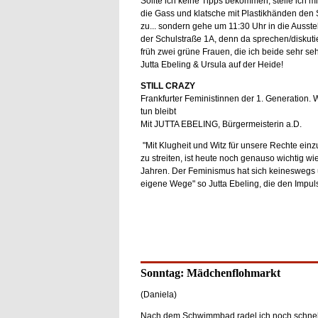
Sollte ich keine Tipps bekommen, stelle ich mi
die Gass und klatsche mit Plastikhänden den 
zu... sondern gehe um 11:30 Uhr in die Ausste
der Schulstraße 1A, denn da sprechen/diskuti
früh zwei grüne Frauen, die ich beide sehr seh
Jutta Ebeling & Ursula auf der Heide!
STILL CRAZY
Frankfurter Feministinnen der 1. Generation.
tun bleibt
Mit JUTTA EBELING, Bürgermeisterin a.D.
"Mit Klugheit und Witz für unsere Rechte ein
zu streiten, ist heute noch genauso wichtig wi
Jahren. Der Feminismus hat sich keineswegs 
eigene Wege" so Jutta Ebeling, die den Impuls 
Sonntag: Mädchenflohmarkt
(Daniela)
Nach dem Schwimmbad radel ich noch schnel