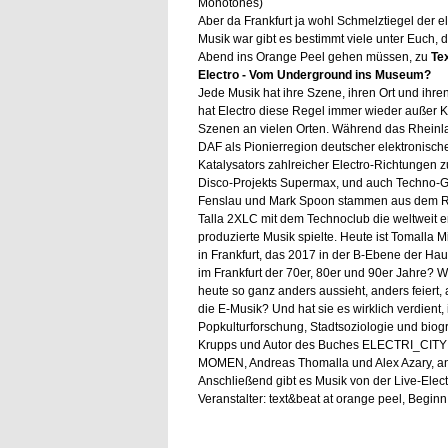
Monotones)
Aber da Frankfurt ja wohl Schmelztiegel der e
Musik war gibt es bestimmt viele unter Euch, d
Abend ins Orange Peel gehen müssen, zu
Tex
Electro - Vom Underground ins Museum?
Jede Musik hat ihre Szene, ihren Ort und ih
hat Electro diese Regel immer wieder außer Kra
Szenen an vielen Orten. Während das Rheinla
DAF als Pionierregion deutscher elektronisch
Katalysators zahlreicher Electro-Richtungen zu
Disco-Projekts Supermax, und auch Techno-Gr
Fenslau und Mark Spoon stammen aus dem Rhe
Talla 2XLC mit dem Technoclub die weltweit er
produzierte Musik spielte. Heute ist Tomalla
in Frankfurt, das 2017 in der B-Ebene der Ha
im Frankfurt der 70er, 80er und 90er Jahre? W
heute so ganz anders aussieht, anders feiert, 
die E-Musik? Und hat sie es wirklich verdient
Popkulturforschung, Stadtsoziologie und biog
Krupps und Autor des Buches ELECTRI_CITY - E
MOMEN, Andreas Thomalla und Alex Azary, an 
Anschließend gibt es Musik von der Live-Electro
Veranstalter: text&beat at orange peel, Begin