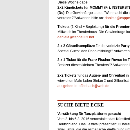
Diese Woche dabei:
2x2 Kinotickets für MOMMY (Fr), INSTERST
(Do)
. Die Gewinnfarge lautet: "Wer macht die a
vertreten?"Antworten bitte an:
daniela@cappell
Tickets
(1 Kind + Begleitung)
für die Premier
Mittwoch im Theaterhaus. Die Gewinnfrage laute
daniela@cappelluti.net
2 x 2 Gästelistenplätze
für die vorletzte
Part
Special Guest, den Pedo mitbringt? Antworten 
2 x 1 Ticket
für die
Franz Fischer Revue
im Th
Besitzer dieses kleinen Theaters"? Antworten b
2x2 Tickets
für das
Augen- und Ohrenbad
in 
wievielten Male laden Stefan X und Silberfisc
ausgehen-in-offenbach@web.de
SUCHE BIETE ECKE
Verstärkung für Tanzplattform gesucht
Vom 2. bis 6.3. 2016 veranstaltet das Künstl
Deutschland. Das Festival präsentiert 12 he
zwei Jahre, die die ästhetische Vielfalt und 