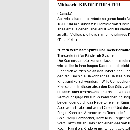
Mittwoch: KINDERTHEATER
(Daniela)
Ach wie schade... ich würde so gerne heute 
18:00 Uhr mit Ruben zur Premiere von "Eltern 
Theaterhaus gehen, aber er ist wohl für diese
zu alt.... Vielleicht leihe ich mir ein 6 jähriges 
(Tina, Kiki...)
"Eltern vermisst! Spitzer und Tacker ermitte
Theaterkrimi für Kinder ab 6
Jahren
Die Kommissare Spitzer und Tacker ermitteln i
wie sie ihn in ihrer langen Karriere noch nicht
Eigentlich wurden sie an den Tatort eines Ein
gerufen. Doch die Bewohner des Hauses, Vate
Kind, sind verschwunden… Willy Combecher 
Kiss spielen in dieser absurden Komödie zwei
brillante, aber liebenswerte Polizisten. Von de
Verfolgungsjagd bis zur Spurensicherung stol
beiden quer durch das Repertoire einer Krimi
Aber wer ist Täter und wer ist Opfer? Und die v
Frage: Kann ein Verbrecher im Recht sein?
Spiel: Willy Combecher, Horst Kiss | Regie: S
Werf | Text: Ossian Hain nach einer Idee von B
Koch | Familien, Kindereinrichtungen: ab 6 Jah