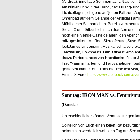
(Andrea): Eine laue Sommernacht, Natur, ein 
ein kühler Drink in der Hand, dazu Klang- und
Lichtcollagen, ich gehe auf jeden Fall zum A
Ohrenbad auf dem Gelände der Artificial Famil
Mühlheimer Steinbrüchen. Bereits zum neunt
Stefan X und Silberfisch nach draußen und h
noch eine Menge Gäste geladen, den Abend/ 
mitzugestalten: Mr. Rod, Stereofreund, Suse, 
feat.James Lindemann. Musikalisch also elekt
Tanzmusik, Downbeats, Dub, Offbeat, Ambient, 
daszu Performances von Nachtfunke, Feuer &
Frau/Mann in Farben und Farbvariationen b
genießen kann. Genau das brauche ich! Also,
Eintritt: 8 Euro.
https://www.facebook.com/ev
Sonntag: IRON MAN vs. Feminismu
(Daniela)
Unterschiedlicher können Veranstaltungen ka
Sollte ich von Euch einen tollen Rat bezürgli
bekommen werde ich wohl den Tag am See ve