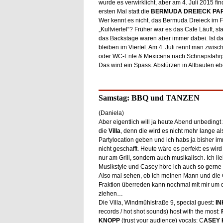
wurde es verwirklicht, aber am 4. Juli 2015 fin
ersten Mal statt die
BERMUDA DREIECK PA
Wer kennt es nicht, das Bermuda Dreieck im F
„Kultviertel“? Früher war es das Cafe Läuft, s
das Backstage waren aber immer dabei. Ist da 
bleiben im Viertel. Am 4. Juli rennt man zwisc
oder WC-Ente & Mexicana nach Schnapsfahrpla
Das wird ein Spass. Abstürzen in Altbauten eb
Samstag: BBQ und TANZEN
(Daniela)
Aber eigentlich will ja heute Abend unbedingt
die
Villa
, denn die wird es nicht mehr lange al
Partylocation geben und ich habs ja bisher i
nicht geschafft. Heute wäre es perfekt: es wird 
nur am Grill, sondern auch musikalisch. Ich l
Musikstyle und Casey höre ich auch so gerne 
Also mal sehen, ob ich meinen Mann und die 
Fraktion überreden kann nochmal mit mir um 
ziehen…
Die Villa, Windmühlstraße 9, special guest:
I
records / hot shot sounds) host with the most:
KNOPP
(trust your audience) vocals: C
ASEY 