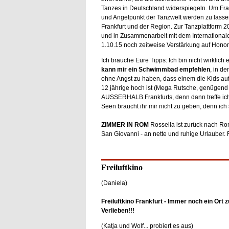
Tanzes in Deutschland widerspiegeln. Um Fr
und Angelpunkt der Tanzwelt werden zu lassen
Frankfurt und der Region. Zur Tanzplattform 
und in Zusammenarbeit mit dem Internationalen
1.10.15 noch zeitweise Verstärkung auf Honor
Ich brauche Eure Tipps: Ich bin nicht wirklich
kann mir ein Schwimmbad empfehlen
, in d
ohne Angst zu haben, dass einem die Kids au
12 jährige hoch ist (Mega Rutsche, genügend T
AUSSERHALB Frankfurts, denn dann treffe ic
Seen braucht ihr mir nicht zu geben, denn ic
ZIMMER IN ROM
Rossella ist zurück nach Ro
San Giovanni - an nette und ruhige Urlauber. F
Freiluftkino
(Daniela)
Freiluftkino Frankfurt - Immer noch ein Ort 
Verlieben!!!
(Katja und Wolf... probiert es aus)