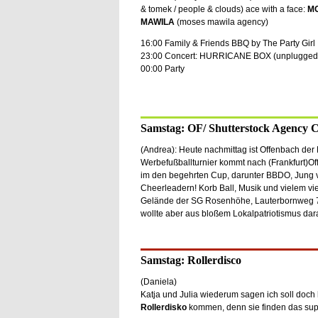
& tomek / people & clouds) ace with a face:
M
MAWILA
(moses mawila agency)
16:00 Family & Friends BBQ by The Party Girl
23:00 Concert: HURRICANE BOX (unplugged
00:00 Party
Samstag: OF/ Shutterstock Agency 
(Andrea): Heute nachmittag ist Offenbach der
Werbefußballturnier kommt nach (Frankfurt)O
im den begehrten Cup, darunter BBDO, Jung vo
Cheerleadern! Korb Ball, Musik und vielem vi
Gelände der SG Rosenhöhe, Lauterbornweg 7, 
wollte aber aus bloßem Lokalpatriotismus da
Samstag: Rollerdisco
(Daniela)
Katja und Julia wiederum sagen ich soll doch 
Rollerdisko
kommen, denn sie finden das sup