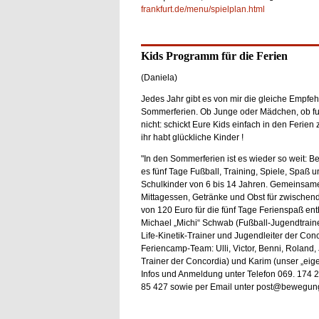
frankfurt.de/menu/spielplan.html
Kids Programm für die Ferien
(Daniela)
Jedes Jahr gibt es von mir die gleiche Empfeh
Sommerferien. Ob Junge oder Mädchen, ob fuß
nicht: schickt Eure Kids einfach in den Ferien
ihr habt glückliche Kinder !
"In den Sommerferien ist es wieder so weit: Be
es fünf Tage Fußball, Training, Spiele, Spaß 
Schulkinder von 6 bis 14 Jahren. Gemeinsam
Mittagessen, Getränke und Obst für zwischend
von 120 Euro für die fünf Tage Ferienspaß enth
Michael „Michi“ Schwab (Fußball-Jugendtrain
Life-Kinetik-Trainer und Jugendleiter der Con
Feriencamp-Team: Ulli, Victor, Benni, Roland,
Trainer der Concordia) und Karim (unser „eig
Infos und Anmeldung unter Telefon 069. 174 
85 427 sowie per Email unter post@bewegun