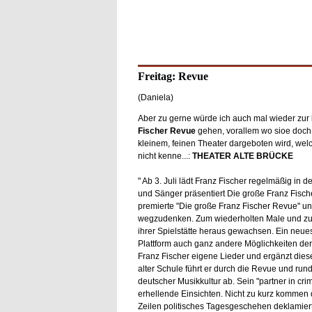
Freitag: Revue
(Daniela)
Aber zu gerne würde ich auch mal wieder zur
Fischer Revue
gehen, vorallem wo sioe doch 
kleinem, feinen Theater dargeboten wird, wel
nicht kenne...:
THEATER ALTE BRÜCKE
" Ab 3. Juli lädt Franz Fischer regelmäßig in d
und Sänger präsentiert Die große Franz Fische
premierte "Die große Franz Fischer Revue" und
wegzudenken. Zum wiederholten Male und zur
ihrer Spielstätte heraus gewachsen. Ein neues 
Plattform auch ganz andere Möglichkeiten der
Franz Fischer eigene Lieder und ergänzt dies
alter Schule führt er durch die Revue und run
deutscher Musikkultur ab. Sein "partner in cr
erhellende Einsichten. Nicht zu kurz kommen 
Zeilen politisches Tagesgeschehen deklamiert