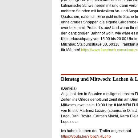
jede bringt ihre Kleiderschrankleichen und ei
kulinarische Schweinerein mit und dann verbr
mehrere Stunden mit lustvollem An- und Ausp
Quatschen, natürlich. Eine echt nette Sache b
ohne großes Shoppen die eigene Garderobe 
over bekommt. Probiert´s aus! Und wenn Ihr ni
den ganz großen Bahnhof wollt, wie wäre es m
Kleidertauschparty von 15.00 bis 20.00 Uhr im 
Milchbar, Stalburgstraße 38, 60318 Frankfurt
für Männer!
https://www.facebook.com/nixanzu
Dienstag und Mittwoch: Lachen & L
(Daniela)
Antje hat den in Spanien mesitgesehensten Fi
Zeiten ins Orfeos geholt und zeigt ihn am Die
Mittwoch jeweils um 19:00 Uhr:
8 NAMEN FÜR
von Emilio Martínez Lázaro (spanische O.m.U.
Lago, Dani Rovira, Carmen Machi, Karra Eleja
Lopez u.a.
Ich habe mir eben den Trailer angeschaut
https://youtu.be/YfopzNHLp4o