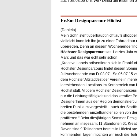
auch bis 03:00 Uhr. Wo? Direkt am Eisernen S
Fr-So: Designparcour Höchst
(Daniela)
Mein Sohn steht überhaupt nicht aufs shopp
vielleicht kann ich ihn ja zu einer Fahrradtou
überreden. Denn an diesem Wochenende find
Höchster Designparcour
statt. Letztes Jahr w
Marc und das war echt sehr schön!
„Kreative Labels präsentieren sich in Frankfur
Höchster Designparcours findet diesen Somm
Juliwochenende von Fr 03.07 - So 05.07.15 zei
dem Höchster Altstadtfest der Vereine in mehr
leerstehenden Locations im Kernbereich von F
Höchst statt. Mit dem Höchster Designparcours
nur die Leistungsfähigkeit und das kreative Po
DesignerInnen aus der Region demonstriert 
breiten Publikum vorgestellt – auch der Stadtt
die bestehenden Einzelhändler sollen von de
profitieren.“ Beim diesjährigen Sommer-Desi
nehmen an insgesamt 11 Standorten 61 Kreativ
Davon sind 9 Teilnehmer bereits in Höchst ans
kommenden Tagen möchten wir Euch die Teil