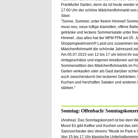
Frankfurter Garten, denn da ist heute wieder 
17:00 Uhr der schöne Mädchenflohmarkt von
Sibel.
"Sonne, Sommer, unter freiem Himmel! Sommer
muss neu, neue luftige klamotten, offene Balle
getränke und leckere Sommersalate unter fre
Himmel...das alles hat der MFM FFM am 05. Jul
Shoppingwahnsinn!!! Lasst uns zusammen b
Mädchenflohmarkt die schönste Jahreszeit zele
Am 05.07.2015 von 12 bis 17 uhr könnt ihr eu
vintageschätze und eigenen kreationen auf de
Sommeredition des Mädchenflohmarkts im Fra
Garten verkaufen oder als Gast darüber schl
euch zwischendurch bei leckeren Getränken, 
Kuchen und herzhaften Salaten und anderen 
stärken."
Sonntag: Offenbach/ Sonntagskonzer
(Andrea): Das Sonntagskonzert ist bei dem We
Muss! Es gibt Kaffee und Kuchen und das zeh
Salonorchester des Vereins "Musik im Park e.V.
Von 15 bis 17 Uhr klassische Unterhaltungsm