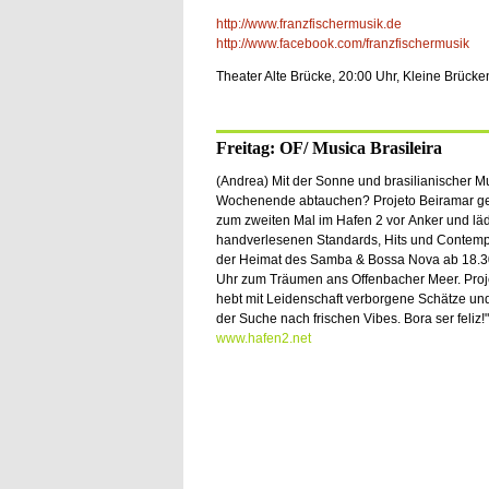
http://www.franzfischermusik.de
http://www.facebook.com/franzfischermusik
Theater Alte Brücke, 20:00 Uhr, Kleine Brücke
Freitag: OF/ Musica Brasileira
(Andrea) Mit der Sonne und brasilianischer Mu
Wochenende abtauchen? Projeto Beiramar ge
zum zweiten Mal im Hafen 2 vor Anker und läd
handverlesenen Standards, Hits und Contemp
der Heimat des Samba & Bossa Nova ab 18.3
Uhr zum Träumen ans Offenbacher Meer. Proj
hebt mit Leidenschaft verborgene Schätze und 
der Suche nach frischen Vibes. Bora ser feliz!"
www.hafen2.net