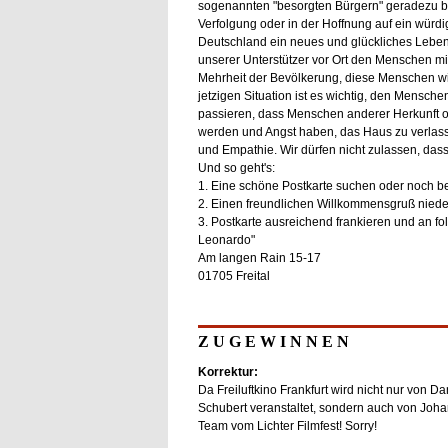
sogenannten "besorgten Bürgern" geradezu be
Verfolgung oder in der Hoffnung auf ein würdig
Deutschland ein neues und glückliches Lebe
unserer Unterstützer vor Ort den Menschen mit
Mehrheit der Bevölkerung, diese Menschen w
jetzigen Situation ist es wichtig, den Menschen
passieren, dass Menschen anderer Herkunft o
werden und Angst haben, das Haus zu verlass
und Empathie. Wir dürfen nicht zulassen, dass
Und so geht's:
1. Eine schöne Postkarte suchen oder noch bes
2. Einen freundlichen Willkommensgruß niede
3. Postkarte ausreichend frankieren und an fo
Leonardo"
Am langen Rain 15-17
01705 Freital
Z U G E W I N N E N
Korrektur:
Da Freiluftkino Frankfurt wird nicht nur von D
Schubert veranstaltet, sondern auch von Jo
Team vom Lichter Filmfest! Sorry!