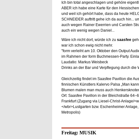
Ich bin total angeschlagen und gehöre eigentli
ABER ich habe eine Karte für den Hessischen
und weil ich gehört habe, dass da heute HEL
SCHNEIDER auftritt gehe ich da auch hin... un
auch wegen Rainer Ewerrien und Carsten Str
auch ein wenig wegen Daniel...
Wäre ich nicht dort, würde ich zu
saasfee
geh
war ich schon ewig nicht mehr.
"form verleiht am 10. Oktober den Output Aud
im Rahmen der form Buchmessen-Party. Einla
Laudatio: Markus Weisbeck
Drinks an der Bar und Verpflegung durch die 
Gleichzeitig findet im Saasfee Pavillon die Au
finnischen Künstlers Kalervo Palsa „Man kann 
Blumen malen man muss auch Henkersknoten 
Ort: Saasfee Pavillon in der Bleichstraße 64–
Frankfurt (Zugang via Liesel-Christ-Anlage/<
</wbr>Lustgarten bzw. Eschenheimer Anlage
Metropolis)
Freitag: MUSIK