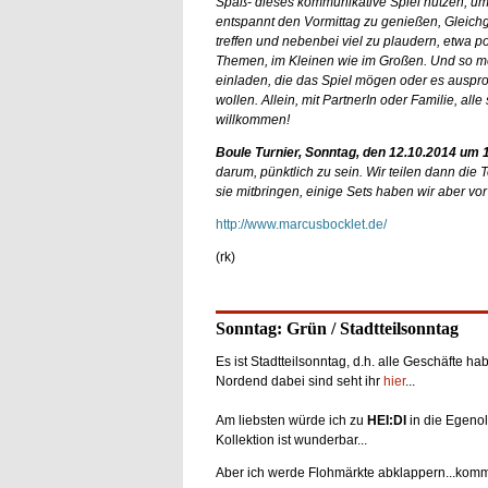
Spaß- dieses kommunikative Spiel nutzen, um
entspannt den Vormittag zu genießen, Gleich
treffen und nebenbei viel zu plaudern, etwa po
Themen, im Kleinen wie im Großen. Und so mö
einladen, die das Spiel mögen oder es auspr
wollen. Allein, mit PartnerIn oder Familie, alle
willkommen!
Boule Turnier, Sonntag, den 12.10.2014 um 
darum, pünktlich zu sein. Wir teilen dann di
sie mitbringen, einige Sets haben wir aber vor 
http://www.marcusbocklet.de/
(rk)
Sonntag: Grün / Stadtteilsonntag
Es ist Stadtteilsonntag, d.h. alle Geschäfte h
Nordend dabei sind seht ihr
hier
...
Am liebsten würde ich zu
HEI:DI
in die Egenol
Kollektion ist wunderbar...
Aber ich werde Flohmärkte abklappern...komm