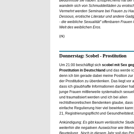
Bedürfnisse sie haben. Entsprechend hat der 
wandeln sich von Schmuddelläden zu erotische
Vermehrt werden Seminare bei Frauen zu Haus
Dessous, erotische Literatur und andere Gadg
- die weibliche Sexualität" offenbaren Fraue
Welt des weiblichen Eros.
(rk)
Donnerstag: Scobel - Prostitution
Um 21:00 beschäftigt sich
scobel mit Sex geg
Prostitution in Deutschland
und das werde i
denn ich bin gerade dabei meine Position zur
der Prostitution zu überdenken. Das liegt vor 
dass ich glaubhafte Informationen darüber ha
junge Frauen mittlerweile systematisch sexue
und traumatisiert werden und ich bei allen
rechtstheoretischen Bendenken glaube, dass 
einfache Regulierung hier viel bewirken kann:
21, Registrierungspflicht und Gesundheitstest.
Ankündigung:
Es gibt kaum verlässliche Studi
weiterhin die negativen Auswüchse wie Mens
Beurteilung. Noch in diesem Jahr soll das Pros