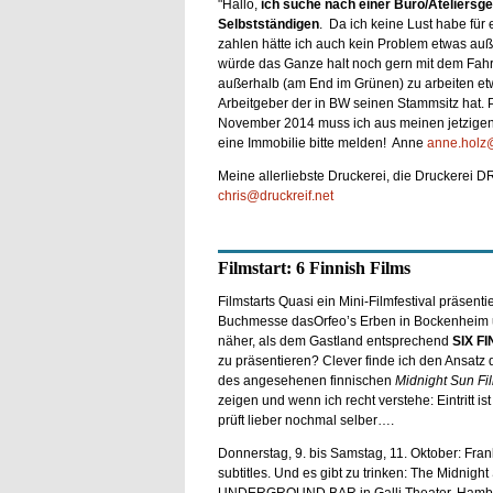
"Hallo,
ich suche nach einer Büro/Ateliersg
Selbstständigen
. Da ich keine Lust habe für 
zahlen hätte ich auch kein Problem etwas auße
würde das Ganze halt noch gern mit dem Fahr
außerhalb (am End im Grünen) zu arbeiten etwa
Arbeitgeber der in BW seinen Stammsitz hat. P
November 2014 muss ich aus meinen jetzigen 
eine Immobilie bitte melden! Anne
anne.holz
Meine allerliebste Druckerei, die Druckerei 
chris@druckreif.net
Filmstart: 6 Finnish Films
Filmstarts Quasi ein Mini-Filmfestival präsentie
Buchmesse dasOrfeo’s Erben in Bockenheim u
näher, als dem Gastland entsprechend
SIX F
zu präsentieren? Clever finde ich den Ansatz 
des angesehenen finnischen
Midnight Sun Fi
zeigen und wenn ich recht verstehe: Eintritt ist 
prüft lieber nochmal selber….
Donnerstag, 9. bis Samstag, 11. Oktober: Frank
subtitles. Und es gibt zu trinken: The Midnig