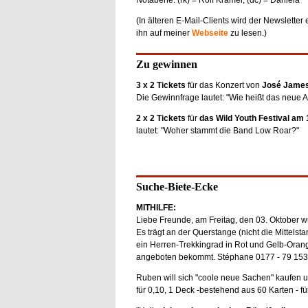
(In älteren E-Mail-Clients wird der Newsletter
ihn auf meiner
Webseite
zu lesen.)
Zu gewinnen
3 x 2 Tickets
für das Konzert von
José Jame
Die Gewinnfrage lautet: "Wie heißt das neue 
2 x 2 Tickets
für
das Wild Youth Festival am 
lautet: "Woher stammt die Band Low Roar?"
Suche-Biete-Ecke
MITHILFE:
Liebe Freunde, am Freitag, den 03. Oktober 
Es trägt an der Querstange (nicht die Mittelstan
ein Herren-Trekkingrad in Rot und Gelb-Orang
angeboten bekommt. Stéphane 0177 - 79 153
Ruben will sich "coole neue Sachen" kaufen u
für 0,10, 1 Deck -bestehend aus 60 Karten - für