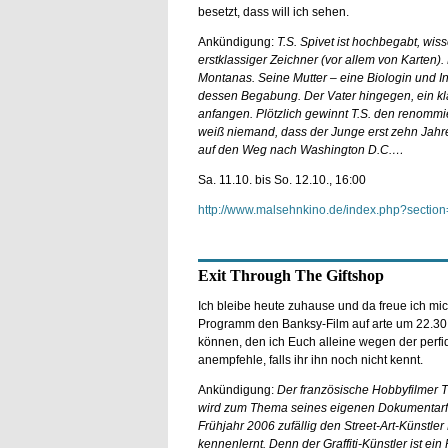
besetzt, dass will ich sehen.
Ankündigung:
T.S. Spivet ist hochbegabt, wiss
erstklassiger Zeichner (vor allem von Karten).
Montanas. Seine Mutter – eine Biologin und In
dessen Begabung. Der Vater hingegen, ein kla
anfangen. Plötzlich gewinnt T.S. den renommi
weiß niemand, dass der Junge erst zehn Jahre a
auf den Weg nach Washington D.C.…
Sa. 11.10. bis So. 12.10., 16:00
http://www.malsehnkino.de/index.php?sect
Exit Through The Giftshop
Ich bleibe heute zuhause und da freue ich mic
Programm den Banksy-Film auf arte um 22.30
können, den ich Euch alleine wegen der perfi
anempfehle, falls ihr ihn noch nicht kennt.
Ankündigung:
Der französische Hobbyfilmer T
wird zum Thema seines eigenen Dokumentarfil
Frühjahr 2006 zufällig den Street-Art-Künstle
kennenlernt. Denn der Graffiti-Künstler ist ei