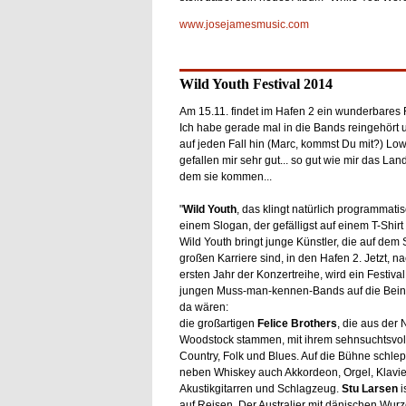
www.josejamesmusic.com
Wild Youth Festival 2014
Am 15.11. findet im Hafen 2 ein wunderbares Fe
Ich habe gerade mal in die Bands reingehört u
auf jeden Fall hin (Marc, kommst Du mit?) Lo
gefallen mir sehr gut... so gut wie mir das Land
dem sie kommen...
"
Wild Youth
, das klingt natürlich programmati
einem Slogan, der gefälligst auf einem T-Shirt
Wild Youth bringt junge Künstler, die auf dem
großen Karriere sind, in den Hafen 2. Jetzt, 
ersten Jahr der Konzertreihe, wird ein Festival 
jungen Muss-man-kennen-Bands auf die Beine 
da wären:
die großartigen
Felice Brothers
, die aus der
Woodstock stammen, mit ihrem sehnsuchtsvol
Country, Folk und Blues. Auf die Bühne schle
neben Whiskey auch Akkordeon, Orgel, Klavier
Akustikgitarren und Schlagzeug.
Stu Larsen
i
auf Reisen. Der Australier mit dänischen Wurz