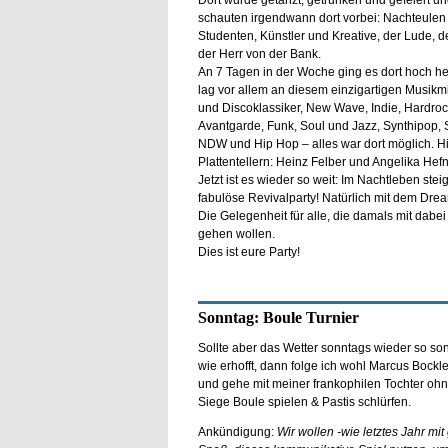
Dort wurde getanzt, getrunken und gefeiert un
schauten irgendwann dort vorbei: Nachteulen
Studenten, Künstler und Kreative, der Lude, 
der Herr von der Bank.
An 7 Tagen in der Woche ging es dort hoch he
lag vor allem an diesem einzigartigen Musikmi
und Discoklassiker, New Wave, Indie, Hardro
Avantgarde, Funk, Soul und Jazz, Synthipop, 
NDW und Hip Hop – alles war dort möglich. Hi
Plattentellern: Heinz Felber und Angelika Hefn
Jetzt ist es wieder so weit: Im Nachtleben stei
fabulöse Revivalparty! Natürlich mit dem Dr
Die Gelegenheit für alle, die damals mit dabei
gehen wollen.
Dies ist eure Party!
Sonntag: Boule Turnier
Sollte aber das Wetter sonntags wieder so so
wie erhofft, dann folge ich wohl Marcus Bockl
und gehe mit meiner frankophilen Tochter ohn
Siege Boule spielen & Pastis schlürfen.
Ankündigung:
Wir wollen -wie letztes Jahr mi