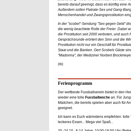
bereits darauf geeinigt, dass es künftig eine 
Außerdem sollen Flatrate-Sex und Gang-Ban
Menschenhandel und Zwangsprostitution ein
In der "scobel"-Sendung "Sex gegen Geld" dis
die wenig beachtete Rolle der Freier. Dabei 
die Prostitution seit 2000 verboten, und auch F
Gesprächsrunde erörtert den Sinn und die Wir
Prostitution nicht nur ein Geschäft für Prostitu
Staat und die Banken. Gert Scobels Gäste sin
"Madonna", der Mediziner Norbert Brockmeye
(rk)
Ferienprogramm
Der weltbeste Fussballverein bietet in den Her
wieder eine tolle
Fussballwoche
an. Für Jung
Mädchen, die bereits spielen aber auch für A
geeignet.
Ich kann es Euch wärmstens empfehlen: tolle T
leckeres Essen... Mega viel Spaß...
20.-24.10., 6-14 Jahre, 10:00-16:00 Uhr (Bet