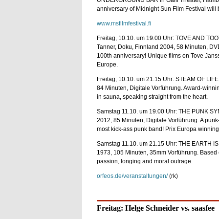
UNDERGROUND BAR in Galli Theater, Hamburg
anniversary of Midnight Sun Film Festival will
www.msfilmfestival.fi
Freitag, 10.10. um 19.00 Uhr: TOVE AND TOO
Tanner, Doku, Finnland 2004, 58 Minuten, DVD 
100th anniversary! Unique films on Tove Jansson
Europe.
Freitag, 10.10. um 21.15 Uhr: STEAM OF LIFE 
84 Minuten, Digitale Vorführung. Award-winni
in sauna, speaking straight from the heart.
Samstag 11.10. um 19.00 Uhr: THE PUNK SYN
2012, 85 Minuten, Digitale Vorführung. A punk
most kick-ass punk band! Prix Europa winning
Samstag 11.10. um 21.15 Uhr: THE EARTH IS 
1973, 105 Minuten, 35mm Vorführung. Based on 
passion, longing and moral outrage.
orfeos.de/veranstaltungen/
(rk)
Freitag: Helge Schneider vs. saasfee