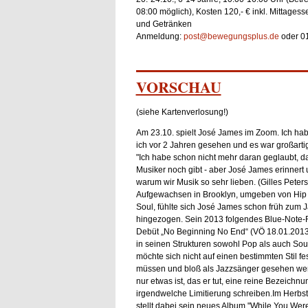
08:00 möglich), Kosten 120,- € inkl. Mittages
und Getränken
Anmeldung:
post@bewegungsplus.de
oder 0
VORSCHAU
(siehe Kartenverlosung!)
Am 23.10. spielt José James im Zoom. Ich ha
ich vor 2 Jahren gesehen und es war großartig
"Ich habe schon nicht mehr daran geglaubt, d
Musiker noch gibt - aber José James erinnert 
warum wir Musik so sehr lieben. (Gilles Peter
Aufgewachsen in Brooklyn, umgeben von Hip
Soul, fühlte sich José James schon früh zum 
hingezogen. Sein 2013 folgendes Blue-Note-
Debüt „No Beginning No End“ (VÖ 18.01.2013)
in seinen Strukturen sowohl Pop als auch Sou
möchte sich nicht auf einen bestimmten Stil fe
müssen und bloß als Jazzsänger gesehen wer
nur etwas ist, das er tut, eine reine Bezeichnu
irgendwelche Limitierung schreiben.Im Herbst
stellt dabei sein neues Album "While You Wer