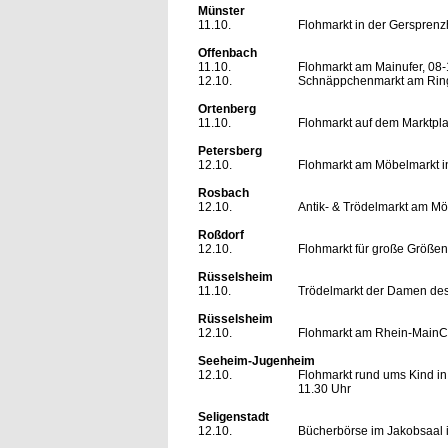
Münster
11.10.
Flohmarkt in der Gersprenz
Offenbach
11.10.
Flohmarkt am Mainufer, 08-
12.10.
Schnäppchenmarkt am Ring
Ortenberg
11.10.
Flohmarkt auf dem Marktpla
Petersberg
12.10.
Flohmarkt am Möbelmarkt in
Rosbach
12.10.
Antik- & Trödelmarkt am Möb
Roßdorf
12.10.
Flohmarkt für große Größe
Rüsselsheim
11.10.
Trödelmarkt der Damen des 
Rüsselsheim
12.10.
Flohmarkt am Rhein-MainC
Seeheim-Jugenheim
12.10.
Flohmarkt rund ums Kind in
11.30 Uhr
Seligenstadt
12.10.
Bücherbörse im Jakobsaal i