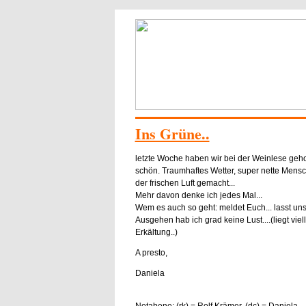
Ins Grüne..
letzte Woche haben wir bei der Weinlese geho
schön. Traumhaftes Wetter, super nette Mens
der frischen Luft gemacht...
Mehr davon denke ich jedes Mal...
Wem es auch so geht: meldet Euch... lasst u
Ausgehen hab ich grad keine Lust....(liegt viel
Erkältung..)
A presto,
Daniela
Notabene: (rk) = Rolf Krämer, (dc) = Daniela