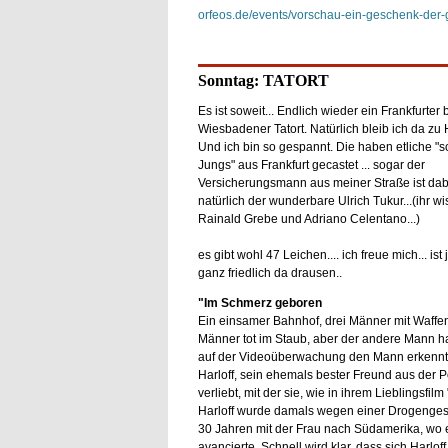
orfeos.de/events/vorschau-ein-geschenk-der-
Sonntag: TATORT
Es ist soweit... Endlich wieder ein Frankfurter 
Wiesbadener Tatort. Natürlich bleib ich da zu 
Und ich bin so gespannt. Die haben etliche "
Jungs" aus Frankfurt gecastet ... sogar der
Versicherungsmann aus meiner Straße ist dabe
natürlich der wunderbare Ulrich Tukur...(ihr wi
Rainald Grebe und Adriano Celentano...)
es gibt wohl 47 Leichen.... ich freue mich... ist 
ganz friedlich da drausen..
"Im Schmerz geboren
Ein einsamer Bahnhof, drei Männer mit Waffen, 
Männer tot im Staub, aber der andere Mann hat 
auf der Videoüberwachung den Mann erkennt, d
Harloff, sein ehemals bester Freund aus der P
verliebt, mit der sie, wie in ihrem Lieblingsfi
Harloff wurde damals wegen einer Drogengesc
30 Jahren mit der Frau nach Südamerika, wo 
avancierte. Schnell wird klar, dass sich Harl