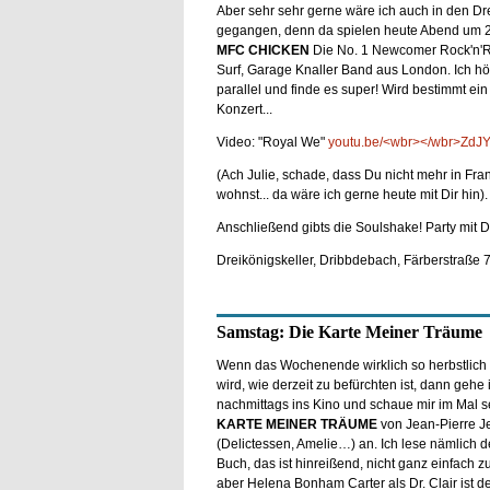
Aber sehr sehr gerne wäre ich auch in den Dr
gegangen, denn da spielen heute Abend um 
MFC CHICKEN
Die No. 1 Newcomer Rock'n'Ro
Surf, Garage Knaller Band aus London. Ich hö
parallel und finde es super! Wird bestimmt ein
Konzert...
Video: "Royal We"
youtu.be/<wbr></wbr>ZdJ
(Ach Julie, schade, dass Du nicht mehr in Fran
wohnst... da wäre ich gerne heute mit Dir hin).
Anschließend gibts die Soulshake! Party mi
Dreikönigskeller, Dribbdebach, Färberstraße 
Samstag: Die Karte Meiner Träume
Wenn das Wochenende wirklich so herbstlich
wird, wie derzeit zu befürchten ist, dann gehe 
nachmittags ins Kino und schaue mir im Mal 
KARTE MEINER TRÄUME
von Jean-Pierre J
(Delictessen, Amelie…) an. Ich lese nämlich d
Buch, das ist hinreißend, nicht ganz einfach zu
aber Helena Bonham Carter als Dr. Clair ist 