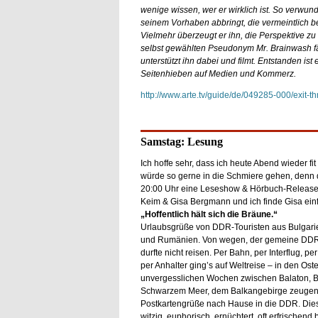
wenige wissen, wer er wirklich ist. So verwun
seinem Vorhaben abbringt, die vermeintlich be
Vielmehr überzeugt er ihn, die Perspektive zu
selbst gewählten Pseudonym Mr. Brainwash fän
unterstützt ihn dabei und filmt. Entstanden ist 
Seitenhieben auf Medien und Kommerz.
http://www.arte.tv/guide/de/049285-000/exit-th
Samstag: Lesung
Ich hoffe sehr, dass ich heute Abend wieder fit
würde so gerne in die Schmiere gehen, denn 
20:00 Uhr eine Leseshow & Hörbuch-Release
Keim & Gisa Bergmann und ich finde Gisa einf
„Hoffentlich hält sich die Bräune.“
Urlaubsgrüße von DDR-Touristen aus Bulgari
und Rumänien. Von wegen, der gemeine DDR
durfte nicht reisen. Per Bahn, per Interflug, pe
per Anhalter ging’s auf Weltreise – in den Ost
unvergesslichen Wochen zwischen Balaton, B
Schwarzem Meer, dem Balkangebirge zeugen 
Postkartengrüße nach Hause in die DDR. Diese
witzig, euphorisch, ernüchtert, oft erfrische