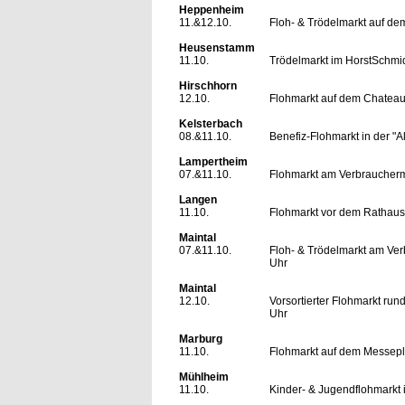
Heppenheim
11.&12.10.
Floh- & Trödelmarkt auf de
Heusenstamm
11.10.
Trödelmarkt im HorstSchmid
Hirschhorn
12.10.
Flohmarkt auf dem Chateau
Kelsterbach
08.&11.10.
Benefiz-Flohmarkt in der "Al
Lampertheim
07.&11.10.
Flohmarkt am Verbraucherma
Langen
11.10.
Flohmarkt vor dem Rathaus
Maintal
07.&11.10.
Floh- & Trödelmarkt am Verb
Uhr
Maintal
12.10.
Vorsortierter Flohmarkt run
Uhr
Marburg
11.10.
Flohmarkt auf dem Messepl
Mühlheim
11.10.
Kinder- & Jugendflohmarkt 