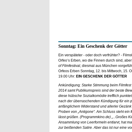
Sonntag: Ein Geschenk der Götter
Ein verspäteter - oder doch verfrühter? - Films
Orfeo‘s Erben, wo die Finnen durch sind, abe
of Filmfestival
, diesmal aus München vorgeführ
Orfeos Erben Sonntag, 12. bis Mittwoch, 15. 
19.00 Uhr:
EIN GESCHENK DER GÖTTER
Ankündigung:
Starke Stimmung beim Filmfes
2014 samt Publikumspreis sind der beste Bew
diese hübsche Sozialkomödie trefflich punktet.
nach der überraschenden Kündigung für ein pa
anfänglichem Widerstand und allerlei Gezänk
Proben von „Antigone“. Am Schluss steht ein fu
lässt grüßen. (Programmkino.de) „...Großes K
Ansammlung von Leerformeln entlarvt, hat man 
zur beißenden Satire. Aber das ist nur eine v