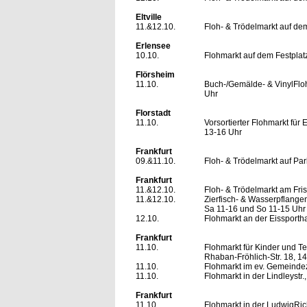
Eltville
11.&12.10.
Floh- & Trödelmarkt auf de
Erlensee
10.10.
Flohmarkt auf dem Festplat
Flörsheim
11.10.
Buch-/Gemälde- & VinylFloh
Uhr
Florstadt
11.10.
Vorsortierter Flohmarkt f
13-16 Uhr
Frankfurt
09.&11.10.
Floh- & Trödelmarkt auf Par
Frankfurt
11.&12.10.
Floh- & Trödelmarkt am Fr
11.&12.10.
Zierfisch- & Wasserpflange
Sa 11-16 und So 11-15 Uhr
12.10.
Flohmarkt an der Eissporth
Frankfurt
11.10.
Flohmarkt für Kinder und 
Rhaban-Fröhlich-Str. 18, 1
11.10.
Flohmarkt im ev. Gemeindez
11.10.
Flohmarkt in der Lindleystr.
Frankfurt
11.10.
Flohmarkt in der LudwigRic