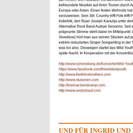
befreundete Musiker auf ihren Touren durch Au
Europa oder Asien. Einen festen Wohnsitz hat 
vorzuweisen. Sein Stil: Country trifft Folk trif
Indiefolk, den Ryan Joseph Karazija unter 
Alternative Rock Band Audrye Sessions. Seit er
prägnante Stimme steht dabei im Mittelpunkt. 
Slowblow) hört man aus seinen Stücken auf 
extrem reduziertes Singer-Songwriting in der 
was los also. Deswegen startet das Wild Youth
späte Nacht. In Kooperation mit der Konzertb
http://www.schoneberg.de/Konzerte/Wild-Youth
https://www.facebook.com/thewildestyouth
http://www.thefelicebrothers.com
http://www.stularsen.com
http://lowroar.bandcamp.com
http://www.andyshauf.com
UND FÜR INGRID UND