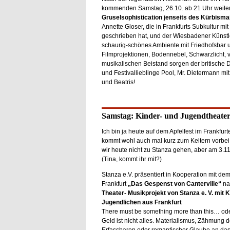
kommenden Samstag, 26.10. ab 21 Uhr weiter: 
Gruselsophistication jenseits des Kürbism
Annette Gloser, die in Frankfurts Subkultur mi
geschrieben hat, und der Wiesbadener Künstl
schaurig-schönes Ambiente mit Friedhofsbar 
Filmprojektionen, Bodennebel, Schwarzlicht,
musikalischen Beistand sorgen der britisch
und Festivallieblinge Pool, Mr. Dietermann mi
und Beatris!
Samstag: Kinder- und Jugendtheate
Ich bin ja heute auf dem Apfelfest im Frankfu
kommt wohl auch mal kurz zum Keltern vorbei
wir heute nicht zu Stanza gehen, aber am 3.1
(Tina, kommt ihr mit?)
Stanza e.V. präsentiert in Kooperation mit d
Frankfurt
„Das Gespenst von Canterville“
na
Theater- Musikprojekt von Stanza e. V. mit 
Jugendlichen aus Frankfurt
There must be something more than this… ode
Geld ist nicht alles. Materialismus, Zähmung de