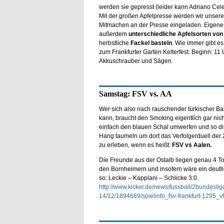
werden sie gepresst (leider kann Adriano Ce
Mit der großen Apfelpresse werden wir unseren
Mitmachen an der Presse eingeladen. Eigene
außerdem
unterschiedliche Apfelsorten von
herbstliche
Fackel basteln
. Wie immer gibt e
zum Frankfurter Garten Kelterfest. Beginn: 11
Akkuschrauber und Sägen
Samstag: FSV vs. AA
Wer sich also nach rauschender türkischer Ba
kann, braucht den Smoking eigentlich gar nich
einfach den blauen Schal umwerfen und so di
Hang taumeln um dort das Verfolgerduell der 
zu erleben, wenn es heißt:
FSV vs Aalen.
Die Freunde aus der Ostalb liegen genau 4 Tor
den Bornheimern und insofern wäre ein deutl
so: Leckie – Kapplani – Schlicke 3:0.
http://www.kicker.de/news/fussball/2bundeslig
14/12/1894669/spielinfo_fsv-frankfurt-1295_v