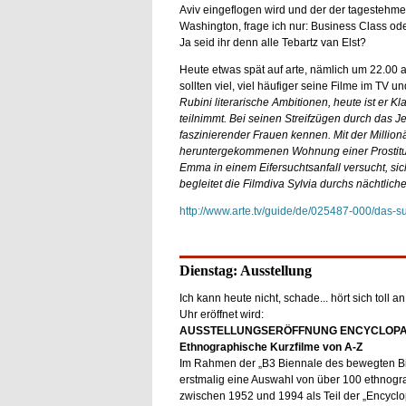
Aviv eingeflogen wird und der der tagestehm
Washington, frage ich nur: Business Class od
Ja seid ihr denn alle Tebartz van Elst?
Heute etwas spät auf arte, nämlich um 22.00 
sollten viel, viel häufiger seine Filme im TV
Rubini literarische Ambitionen, heute ist er K
teilnimmt. Bei seinen Streifzügen durch das Je
faszinierender Frauen kennen. Mit der Million
heruntergekommenen Wohnung einer Prostituie
Emma in einem Eifersuchtsanfall versucht, sich 
begleitet die Filmdiva Sylvia durchs nächtlic
http://www.arte.tv/guide/de/025487-000/das-s
Dienstag: Ausstellung
Ich kann heute nicht, schade... hört sich toll
Uhr eröffnet wird:
AUSSTELLUNGSERÖFFNUNG ENCYCLOPA
Ethnographische Kurzfilme von A-Z
Im Rahmen der „B3 Biennale des bewegten Bi
erstmalig eine Auswahl von über 100 ethnogra
zwischen 1952 und 1994 als Teil der „Encycl