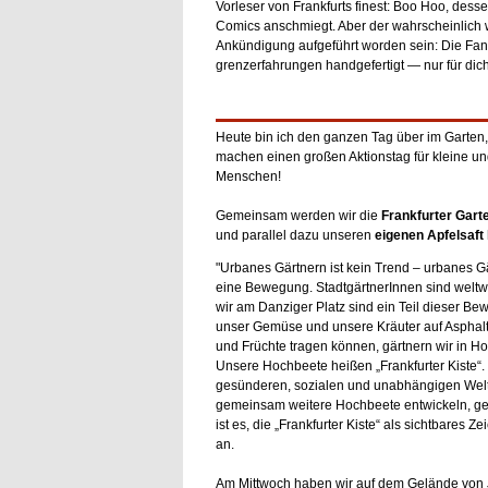
Vorleser von Frankfurts finest: Boo Hoo, dess
Comics anschmiegt. Aber der wahrscheinlich w
Ankündigung aufgeführt worden sein: Die Fanta
grenzerfahrungen handgefertigt — nur für dich
Heute bin ich den ganzen Tag über im Garten,
machen einen großen Aktionstag für kleine u
Menschen!
Gemeinsam werden wir die
Frankfurter Gart
und parallel dazu unseren
eigenen Apfelsaft 
"Urbanes Gärtnern ist kein Trend – urbanes Gä
eine Bewegung. StadtgärtnerInnen sind weltwe
wir am Danziger Platz sind ein Teil dieser B
unser Gemüse und unsere Kräuter auf Asphal
und Früchte tragen können, gärtnern wir in H
Unsere Hochbeete heißen „Frankfurter Kiste“. Di
gesünderen, sozialen und unabhängigen Welt
gemeinsam weitere Hochbeete entwickeln, ge
ist es, die „Frankfurter Kiste“ als sichtbares Z
an.
Am Mittwoch haben wir auf dem Gelände von 