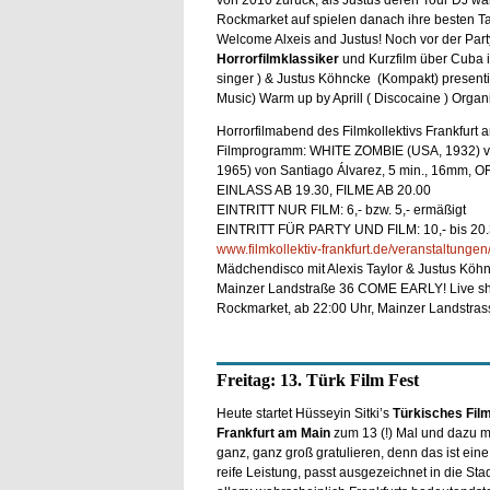
von 2010 zurück, als Justus deren Tour DJ war
Rockmarket auf spielen danach ihre besten Ta
Welcome Alxeis and Justus! Noch vor der Party
Horrorfilmklassiker
und Kurzfilm über Cuba in
singer ) & Justus Köhncke (Kompakt) presentin
Music) Warm up by Aprill ( Discocaine ) Organi
Horrorfilmabend des Filmkollektivs Frankfurt 
Filmprogramm: WHITE ZOMBIE (USA, 1932) von
1965) von Santiago Álvarez, 5 min., 16mm, O
EINLASS AB 19.30, FILME AB 20.00
EINTRITT NUR FILM: 6,- bzw. 5,- ermäßigt
EINTRITT FÜR PARTY UND FILM: 10,- bis 20.
www.filmkollektiv-frankfurt.de/veranstaltunge
Mädchendisco mit Alexis Taylor & Justus Köhn
Mainzer Landstraße 36 COME EARLY! Live sho
Rockmarket, ab 22:00 Uhr, Mainzer Landstrass
Freitag: 13. Türk Film Fest
Heute startet Hüsseyin Sitki’s
Türkisches Film
Frankfurt am Main
zum 13 (!) Mal und dazu m
ganz, ganz groß gratulieren, denn das ist eine
reife Leistung, passt ausgezeichnet in die Stad