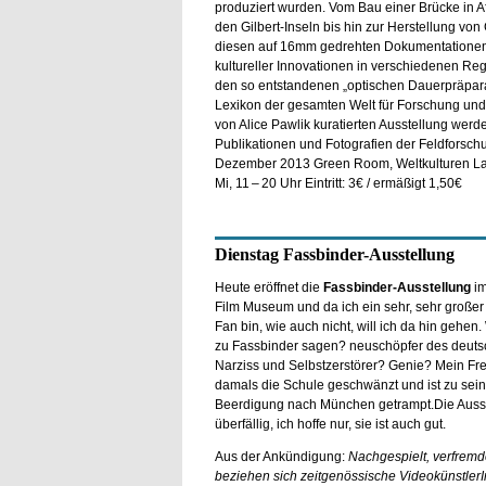
produziert wurden. Vom Bau einer Brücke in 
den Gilbert-Inseln bis hin zur Herstellung von 
diesen auf 16mm gedrehten Dokumentationen 
kultureller Innovationen in verschiedenen Re
den so entstandenen „optischen Dauerpräpara
Lexikon der gesamten Welt für Forschung und 
von Alice Pawlik kuratierten Ausstellung wer
Publikationen und Fotografien der Feldforschu
Dezember 2013 Green Room, Weltkulturen Labo
Mi, 11 – 20 Uhr Eintritt: 3€ / ermäßigt 1,50€
Dienstag Fassbinder-Ausstellung
Heute eröffnet die
Fassbinder-Ausstellung
i
Film Museum und da ich ein sehr, sehr großer
Fan bin, wie auch nicht, will ich da hin gehen
zu Fassbinder sagen? neuschöpfer des deuts
Narziss und Selbstzerstörer? Genie? Mein Fr
damals die Schule geschwänzt und ist zu sein
Beerdigung nach München getrampt.Die Ausste
überfällig, ich hoffe nur, sie ist auch gut.
Aus der Ankündigung:
Nachgespielt, verfremde
beziehen sich zeitgenössische VideokünstlerI