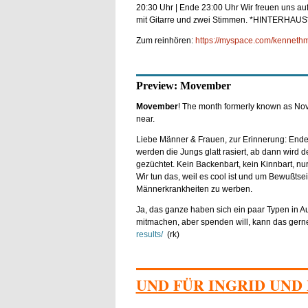
20:30 Uhr | Ende 23:00 Uhr Wir freuen uns a
mit Gitarre und zwei Stimmen. *HINTERHAUS
Zum reinhören:
https://myspace.com/kenneth
Preview: Movember
Movember
! The month formerly known as No
near.
Liebe Männer & Frauen, zur Erinnerung: End
werden die Jungs glatt rasiert, ab dann wird 
gezüchtet. Kein Backenbart, kein Kinnbart, nu
Wir tun das, weil es cool ist und um Bewußtsei
Männerkrankheiten zu werben.
Ja, das ganze haben sich ein paar Typen in A
mitmachen, aber spenden will, kann das gern
results/
(rk)
UND FÜR INGRID UND