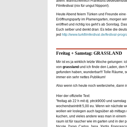
allem: wahrscheinlich Frankfurts bedeutendst
Filmfestival (nix für ungut Nippon!).
Heute Abend feiern Türken und Freunde eine
Eröffnungsparty im Plamengarten, morgen wird
eröffnet und richtig los geht’s ab Sonntag. Das
Euch selber und denkt dran: Es lebe die deuts
jed
http://www.turkfilmfestival.de/festival-pro
Freitag + Samstag: GRASSLAND
Mir ist es ja wirklich letzte Woche gelungen: i
von
grassland
und ich finde den Laden, den 
gefunden haben, wunderbar!!! Tolle Räume, s
immer ein sehr nettes Publikum!
Also wenn ich heute noch weiterziehe, dann in
Hier der offizielle Text:
"freitag ab 22 h mit dj. ptrck9000 und samstag 
wochendseintritt 5,00 eu. Wenn wir nächste w
wollen wir loslegen auch tagsüber ab mittags
kuchen, und vieles andere was man in einem c
raum ist für raucher wie im garten und in der 
Nicole, Zoran, Carlos, Jana, Jördis, Frances