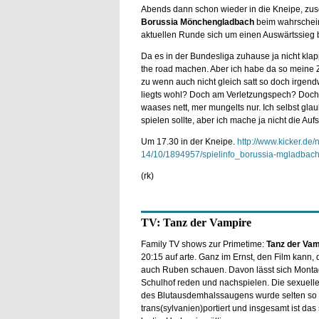
Abends dann schon wieder in die Kneipe, zu
Borussia Mönchengladbach
beim wahrschein
aktuellen Runde sich um einen Auswärtssieg 
Da es in der Bundesliga zuhause ja nicht kla
the road machen. Aber ich habe da so meine Zw
zu wenn auch nicht gleich satt so doch irgend
liegts wohl? Doch am Verletzungspech? Doch
waases nett, mer mungelts nur. Ich selbst glau
spielen sollte, aber ich mache ja nicht die Aufs
Um 17.30 in der Kneipe.
http://www.kicker.de
14/10/1894957/spielinfo_borussia-mgladbach-1
(rk)
TV: Tanz der Vampire
Family TV shows zur Primetime:
Tanz der Va
20:15 auf arte. Ganz im Ernst, den Film kann, d
auch Ruben schauen. Davon lässt sich Monta
Schulhof reden und nachspielen. Die sexuell
des Blutausdemhalssaugens wurde selten so 
trans(sylvanien)portiert und insgesamt ist das 