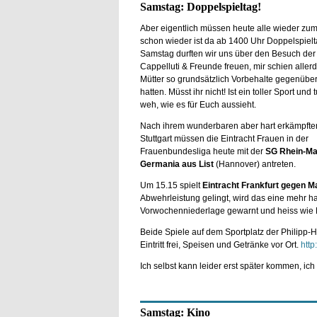
Samstag: Doppelspieltag!
Aber eigentlich müssen heute alle wieder zu
schon wieder ist da ab 1400 Uhr Doppelspielt
Samstag durften wir uns über den Besuch der
Cappelluti & Freunde freuen, mir schien allerd
Mütter so grundsätzlich Vorbehalte gegenübe
hatten. Müsst ihr nicht! Ist ein toller Sport und t
weh, wie es für Euch aussieht.
Nach ihrem wunderbaren aber hart erkämpfte
Stuttgart müssen die Eintracht Frauen in der
Frauenbundesliga heute mit der
SG Rhein-Ma
Germania aus List
(Hannover) antreten.
Um 15.15 spielt
Eintracht Frankfurt gegen M
Abwehrleistung gelingt, wird das eine mehr ha
Vorwochenniederlage gewarnt und heiss wie Fr
Beide Spiele auf dem Sportplatz der Philipp-
Eintritt frei, Speisen und Getränke vor Ort.
http
Ich selbst kann leider erst später kommen, ich
Samstag: Kino