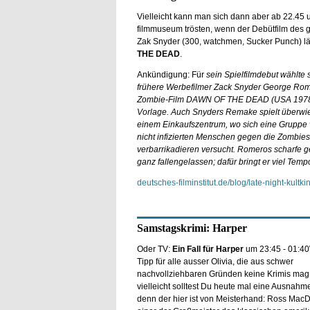
Vielleicht kann man sich dann aber ab 22.45 
filmmuseum trösten, wenn der Debütfilm des g
Zak Snyder (300, watchmen, Sucker Punch) lä
THE DEAD
.
Ankündigung: Für
sein Spielfilmdebut wählte 
frühere Werbefilmer Zack Snyder George Rom
Zombie-Film DAWN OF THE DEAD (USA 1978
Vorlage. Auch Snyders Remake spielt überwi
einem Einkaufszentrum, wo sich eine Gruppe
nicht infizierten Menschen gegen die Zombies
verbarrikadieren versucht. Romeros scharfe ge
ganz fallengelassen; dafür bringt er viel Tempo
deutsches-filminstitut.de/blog/late-night-kultki
Samstagskrimi: Harper
Oder TV:
Ein Fall für Harper
um 23:45 - 01:4
Tipp für alle ausser Olivia, die aus schwer
nachvollziehbaren Gründen keine Krimis mag. 
vielleicht solltest Du heute mal eine Ausnah
denn der hier ist von Meisterhand: Ross MacD