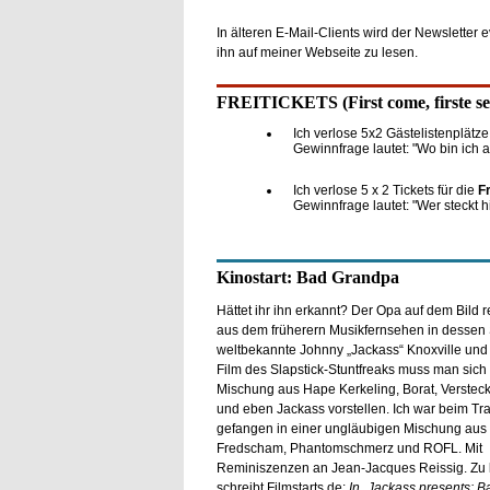
In älteren E-Mail-Clients wird der Newsletter
ihn auf meiner Webseite zu lesen.
FREITICKETS (First come, firste se
Ich verlose 5x2 Gästelistenplätze 
Gewinnfrage lautet: "Wo bin ich
Ich verlose 5 x 2 Tickets für die
Fr
Gewinnfrage lautet: "Wer steckt
Kinostart: Bad Grandpa
Hättet ihr ihn erkannt? Der Opa auf dem Bild re
aus dem früherern Musikfernsehen in dessen 
weltbekannte Johnny „Jackass“ Knoxville un
Film des Slapstick-Stuntfreaks muss man sich 
Mischung aus Hape Kerkeling, Borat, Verstec
und eben Jackass vorstellen. Ich war beim Trai
gefangen in einer ungläubigen Mischung aus
Fredscham, Phantomschmerz und ROFL. Mit
Reminiszenzen an Jean-Jacques Reissig. Zu
schreibt Filmstarts.de:
In „Jackass presents: 