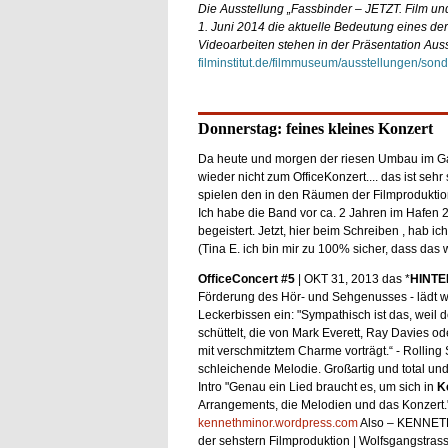
Die Ausstellung „Fassbinder – JETZT. Film un
1. Juni 2014 die aktuelle Bedeutung eines de
Videoarbeiten stehen in der Präsentation Au
filminstitut.de/filmmuseum/ausstellungen/sonde
Donnerstag: feines kleines Konzert
Da heute und morgen der riesen Umbau im Garte
wieder nicht zum OfficeKonzert.... das ist se
spielen den in den Räumen der Filmproduktio
Ich habe die Band vor ca. 2 Jahren im Hafen
begeistert. Jetzt, hier beim Schreiben , hab ich
(Tina E. ich bin mir zu 100% sicher, dass das w
OfficeConcert #5
| OKT 31, 2013 das *
HINT
Förderung des Hör- und Sehgenusses - lädt w
Leckerbissen ein: "Sympathisch ist das, we
schüttelt, die von Mark Everett, Ray Davies 
mit verschmitztem Charme vorträgt.“ - Rolling
schleichende Melodie. Großartig und total und
Intro "Genau ein Lied braucht es, um sich in
K
Arrangements, die Melodien und das Konzert." 
kennethminor.wordpress.com
Also – KENNETH 
der sehstern Filmproduktion | Wolfsgangstrass