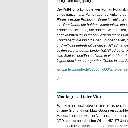
lustig. Und ewig gültig.
Die Kult-Horrorkomödie von Roman Polanski is
eines ganzen arte-Vampirabends. Ankündigu
Ehren ergraute Professor Abronsius trifft mit 
ein. Dort finden die beiden Unterkunft im ei
Knoblauchzwiebeln, die dort die Wände ziert, 
angekommen ist: In dieser Gegend gibt es Vam
Königsberg, die ihn für einen Spinner halten, 
und will das unbedingt beweisen.Alfred hat d
es ihm sehr angetan. Leider hat Alfred einen R
sein Schloss entführt, auf dem er Herr über ei
folgen dem furchterregenden Grafen in sein S
www.arte.tv/guide/de/025074-000/tanz-der-va
(rk)
Montag: La Dolce Vita
Ach, arte, ihr macht das Fernsehen schön, ihr 
einzige Grund, guten Muts Gebühren zu zahle
Markus Lanz und wie-heißen-noch-alle-diese-
ARD sind es beim besten Willen NICHT! Und 
dann noch lese dass der heute-Journal-Sprec