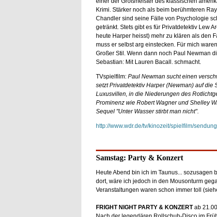
einer der Großmeister des klassischen ameri
Krimi. Stärker noch als beim berühmteren R
Chandler sind seine Fälle von Psychologie s
getränkt. Stets gibt es für Privatdetektiv Lew A
heute Harper heisst) mehr zu klären als den Fa
muss er selbst arg einstecken. Für mich ware
Großer Stil. Wenn dann noch Paul Newman die H
Sebastian: Mit Lauren Bacall. schmacht.
TVspielfilm:
Paul Newman sucht einen verschwu
setzt Privatdetektiv Harper (Newman) auf die
Luxusvillen, in die Niederungen des Rotlicht
Prominenz wie Robert Wagner und Shelley Win
Sequel "Unter Wasser stirbt man nicht"
.
http://www.wdr.de/tv/kinozeit/spielfilm/sendu
Samstag: Party & Konzert
Heute Abend bin ich im Taunus... sozusagen bac
dort, wäre ich jedoch in den Mousonturm geg
Veranstaltungen waren schon immer toll (siehe
FRIGHT NIGHT PARTY & KONZERT
ab 21.00
Nach der legendären Rollschuh-Disco im Früh