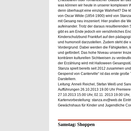
Erfassbaren oder romantischer Glaube an das
was können wir heute in unserer komplexen W
denn überhaupt eine einzige Wahrheit? Die k
von Oscar Wilde (1854-1900) wird von Stanza e
mit Gesang neu inszeniert. Hier prallen die 
aufeinander. Trotz der daraus resultierenden 
gibt es am Ende jedoch ein versöhnliches End
Kinderschutzbund Frankfurt auf den pädagogis
und humorvoll darzustellen. Zudem steht die vo
Vordergrund. Dabei werden die Fähigkeiten, I
und gefördert. Das hohe Niveau unserer Inszen
konträren kulturellen Sichtweisen zu verdeutl
der Erzählung wird mit Halloween Gesangsst
Stanza spielt bereits seit 2012 zusammen und
Gespenst von Canterville“ ist das erste große
Darstellern.
Leitung: Anneli Reichel, Stefan Weiß und San
Aufführungen 26.10.2013 19.00 Uhr Premiere 
27.10.2013 15.00 Uhr, 02.11. 2013 19.00 Uhr,
Kartenvorbestellung: stanza.ev@web.de Eintritt
Gewächshaus für Kinder und Jugendliche Com
Samstag: Shoppen