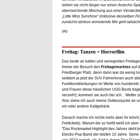
reihen sie nicht länger nur einen Anarcho-Spa
überraschende Mischung aus einer Versteckte
„Little Miss Sunshine“ (inklusive desselben Fi
zunächst abstrus anmutende Mix geht tatsächl
(rk)
Freitag: Tanzen + Horrorfilm
Das beste an kalten und verregneten Freitage
immer der Besuch des
Freitagsmarktes
auf 
Friedberger Platz, denn dann war da wenig lo
seitdem ja jetzt die SUV FahrerInnen auch all
Funktionskleidungen im Werte von hunderetn
und Frauen diese hässlichen UGG Boots trage
verzeih!), kommen sie auch bei sch... Wetter z
Also ziehe ich auch meine Outdoorjacke an und
ein oder andere Kaltgetränk.
Danach mache ich nichts mehr aber ihr könnt j
Freitickets). Warum die so heißt weiß ich aber 
"Das Rockmarket Highlight des Jahres steht bev
Electro-Pop-Band der letzten 10 Jahre. Seine