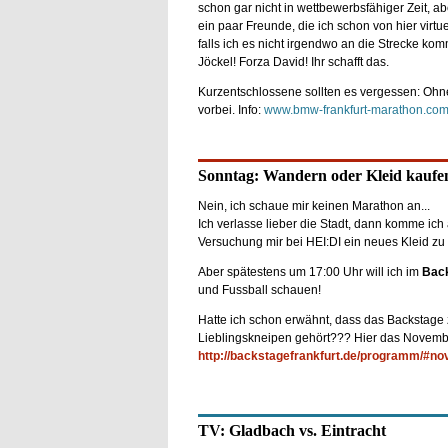
schon gar nicht in wettbewerbsfähiger Zeit, ab
ein paar Freunde, die ich schon von hier virtue
falls ich es nicht irgendwo an die Strecke kom
Jöckel! Forza David! Ihr schafft das.
Kurzentschlossene sollten es vergessen: Ohn
vorbei. Info:
www.bmw-frankfurt-marathon.co
Sonntag: Wandern oder Kleid kaufe
Nein, ich schaue mir keinen Marathon an...
Ich verlasse lieber die Stadt, dann komme ich 
Versuchung mir bei HEI:DI ein neues Kleid zu k
Aber spätestens um 17:00 Uhr will ich im
Bac
und Fussball schauen!
Hatte ich schon erwähnt, dass das Backstage
Lieblingskneipen gehört??? Hier das Novem
http://backstagefrankfurt.de/programm/#n
TV: Gladbach vs. Eintracht