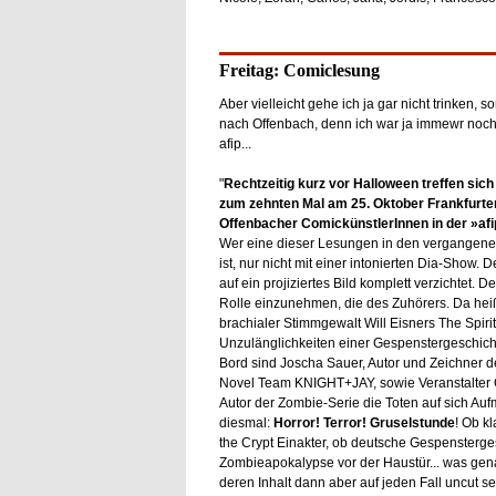
Freitag: Comiclesung
Aber vielleicht gehe ich ja gar nicht trinken, s
nach Offenbach, denn ich war ja immewr noch 
afip...
"
Rechtzeitig kurz vor Halloween treffen sic
zum zehnten Mal am 25. Oktober Frankfurte
Offenbacher ComickünstlerInnen in der »a
Wer eine dieser Lesungen in den vergangenen
ist, nur nicht mit einer intonierten Dia-Sho
auf ein projiziertes Bild komplett verzichtet. 
Rolle einzunehmen, die des Zuhörers. Da hei
brachialer Stimmgewalt Will Eisners The Spiri
Unzulänglichkeiten einer Gespenstergeschicht
Bord sind Joscha Sauer, Autor und Zeichner d
Novel Team KNIGHT+JAY, sowie Veranstalter Ch
Autor der Zombie-Serie die Toten auf sich A
diesmal:
Horror! Terror! Gruselstunde
! Ob k
the Crypt Einakter, ob deutsche Gespensterge
Zombieapokalypse vor der Haustür... was gena
deren Inhalt dann aber auf jeden Fall uncut s